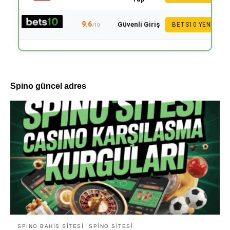
9.6
Güvenli Giriş
BETS10 YENI
/10
Spino güncel adres
SPINO BAHIS SITESI
SPINO SITESI