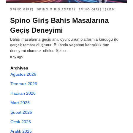
SPINO GIRIŞ
SPINO GIRIŞ ADRESI
SPINO GIRIŞ IŞLEMI
Spino Giriş Bahis Masalarına
Geçiş Deneyimi
Bahis masalarına geçiş anı, oyuncunun platformla kurduğu ilk
gerçek teması oluşturur. Bu anda yaşanan karışıklık tüm
deneyimi olumsuz etkiler. Spino…
8 ay ago
Archives
Ağustos 2026
Temmuz 2026
Haziran 2026
Mart 2026
Şubat 2026
Ocak 2026
Aralık 2025