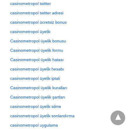
casinometropol twitter
casinometropol twitter adresi
casinometropol ücretsiz bonus
casinometropol üyelik
Casinometropol üyelik bonusu
Casinometropol üyelik formu
Casinometropol üyelik hatası
casinometropol üyelik hesabı
casinometropol üyelik iptali
Casinometropol üyelik kuralları
Casinometropol üyelik şartları
casinometropol üyelik silme
casinometropol üyelik sonlandırma
casinometropol uygulama