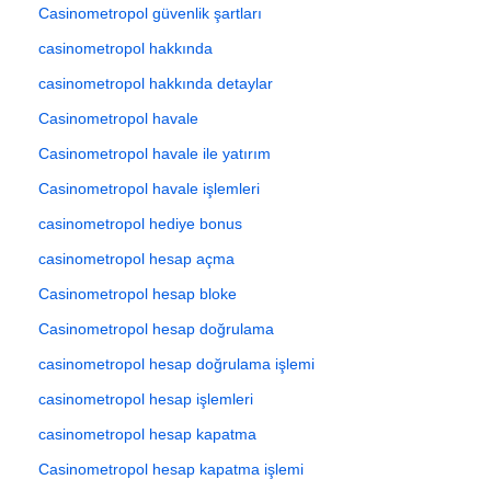
Casinometropol güvenlik şartları
casinometropol hakkında
casinometropol hakkında detaylar
Casinometropol havale
Casinometropol havale ile yatırım
Casinometropol havale işlemleri
casinometropol hediye bonus
casinometropol hesap açma
Casinometropol hesap bloke
Casinometropol hesap doğrulama
casinometropol hesap doğrulama işlemi
casinometropol hesap işlemleri
casinometropol hesap kapatma
Casinometropol hesap kapatma işlemi