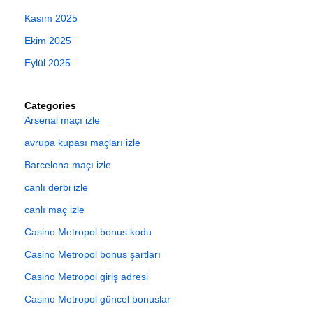
Kasım 2025
Ekim 2025
Eylül 2025
Categories
Arsenal maçı izle
avrupa kupası maçları izle
Barcelona maçı izle
canlı derbi izle
canlı maç izle
Casino Metropol bonus kodu
Casino Metropol bonus şartları
Casino Metropol giriş adresi
Casino Metropol güncel bonuslar