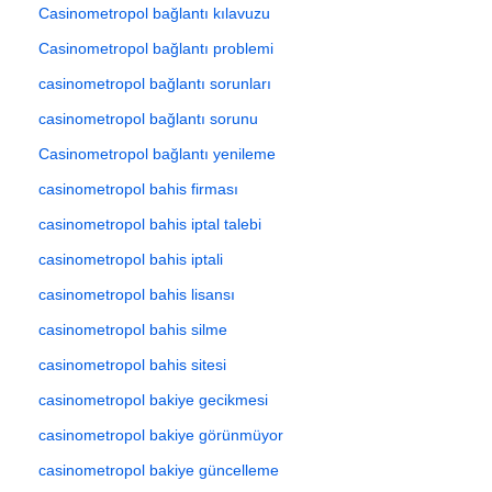
Casinometropol bağlantı kılavuzu
Casinometropol bağlantı problemi
casinometropol bağlantı sorunları
casinometropol bağlantı sorunu
Casinometropol bağlantı yenileme
casinometropol bahis firması
casinometropol bahis iptal talebi
casinometropol bahis iptali
casinometropol bahis lisansı
casinometropol bahis silme
casinometropol bahis sitesi
casinometropol bakiye gecikmesi
casinometropol bakiye görünmüyor
casinometropol bakiye güncelleme