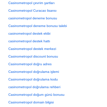
Casinometropol çevrim şartları
Casinometropol Curacao lisansı
casinometropol deneme bonusu
Casinometropol deneme bonusu talebi
casinometropol destek ekibi
casinometropol destek hattı
Casinometropol destek merkezi
Casinometropol discount bonusu
Casinometropol doğru adres
Casinometropol doğrulama işlemi
Casinometropol doğrulama kodu
casinometropol doğrulama rehberi
Casinometropol doğum günü bonusu
Casinometropol domain bilgisi