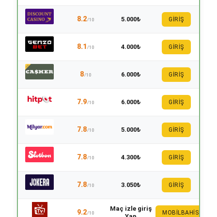
8.2
5.000₺
GİRİŞ
/10
8.1
4.000₺
GİRİŞ
/10
8
6.000₺
GİRİŞ
/10
7.9
6.000₺
GİRİŞ
/10
7.8
5.000₺
GİRİŞ
/10
7.8
4.300₺
GİRİŞ
/10
7.8
3.050₺
GİRİŞ
/10
Maç izle giriş
9.2
MOBILBAHIS
/10
Yap