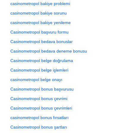
casinometropol bakiye problemi
casinometropol bakiye sorunu
casinometropol bakiye yenileme
Casinometropol başvuru formu
Casinometropol bedava bonuslar
Casinometropol bedava deneme bonusu
Casinometropol belge doğrulama
Casinometropol belge işlemleri
casinometropol belge onayı
Casinometropol bonus başvurusu
Casinometropol bonus çevrimi
Casinometropol bonus çevrimleri
casinometropol bonus fırsatları
Casinometropol bonus şartları