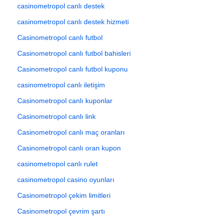
casinometropol canlı destek
casinometropol canlı destek hizmeti
Casinometropol canlı futbol
Casinometropol canlı futbol bahisleri
Casinometropol canlı futbol kuponu
casinometropol canlı iletişim
Casinometropol canlı kuponlar
Casinometropol canlı link
Casinometropol canlı maç oranları
Casinometropol canlı oran kupon
casinometropol canlı rulet
casinometropol casino oyunları
Casinometropol çekim limitleri
Casinometropol çevrim şartı