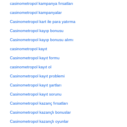
casinometropol kampanya fırsatları
casinometropol kampanyalar
Casinometropol kart ile para yatırma
Casinometropol kayıp bonusu
Casinometropol kayıp bonusu alımı
casinometropol kayıt
Casinometropol kayıt formu
casinometropol kayıt ol
Casinometropol kayıt problemi
Casinometropol kayıt şartları
Casinometropol kayıt sorunu
Casinometropol kazanç fırsatları
Casinometropol kazançlı bonuslar
Casinometropol kazançlı oyunlar