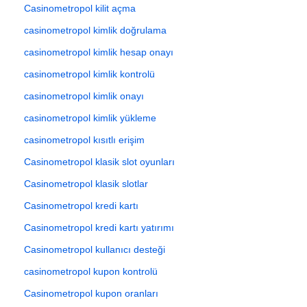
Casinometropol kilit açma
casinometropol kimlik doğrulama
casinometropol kimlik hesap onayı
casinometropol kimlik kontrolü
casinometropol kimlik onayı
casinometropol kimlik yükleme
casinometropol kısıtlı erişim
Casinometropol klasik slot oyunları
Casinometropol klasik slotlar
Casinometropol kredi kartı
Casinometropol kredi kartı yatırımı
Casinometropol kullanıcı desteği
casinometropol kupon kontrolü
Casinometropol kupon oranları