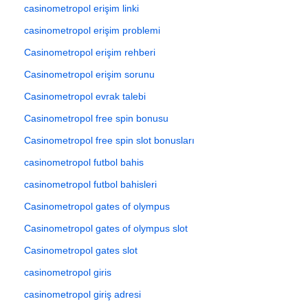
casinometropol erişim linki
casinometropol erişim problemi
Casinometropol erişim rehberi
Casinometropol erişim sorunu
Casinometropol evrak talebi
Casinometropol free spin bonusu
Casinometropol free spin slot bonusları
casinometropol futbol bahis
casinometropol futbol bahisleri
Casinometropol gates of olympus
Casinometropol gates of olympus slot
Casinometropol gates slot
casinometropol giris
casinometropol giriş adresi