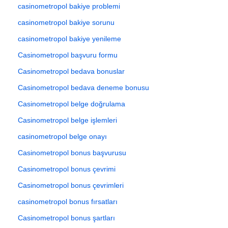
casinometropol bakiye problemi
casinometropol bakiye sorunu
casinometropol bakiye yenileme
Casinometropol başvuru formu
Casinometropol bedava bonuslar
Casinometropol bedava deneme bonusu
Casinometropol belge doğrulama
Casinometropol belge işlemleri
casinometropol belge onayı
Casinometropol bonus başvurusu
Casinometropol bonus çevrimi
Casinometropol bonus çevrimleri
casinometropol bonus fırsatları
Casinometropol bonus şartları