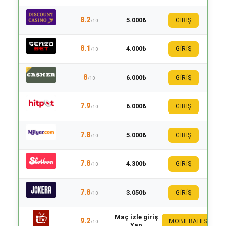
8.2
5.000₺
GİRİŞ
/10
8.1
4.000₺
GİRİŞ
/10
8
6.000₺
GİRİŞ
/10
7.9
6.000₺
GİRİŞ
/10
7.8
5.000₺
GİRİŞ
/10
7.8
4.300₺
GİRİŞ
/10
7.8
3.050₺
GİRİŞ
/10
Maç izle giriş
9.2
MOBILBAHIS
/10
Yap