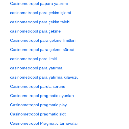
Casinometropol papara yatırımı
casinometropol para çekim işlemi
casinometropol para çekim talebi
casinometropol para çekme
Casinometropol para çekme limitleri
Casinometropol para çekme süreci
casinometropol para limiti
casinometropol para yatırma
casinometropol para yatırma kılavuzu
Casinometropol parola sorunu
Casinometropol pragmatic oyunları
Casinometropol pragmatic play
Casinometropol pragmatic slot
Casinometropol Pragmatic turnuvalar