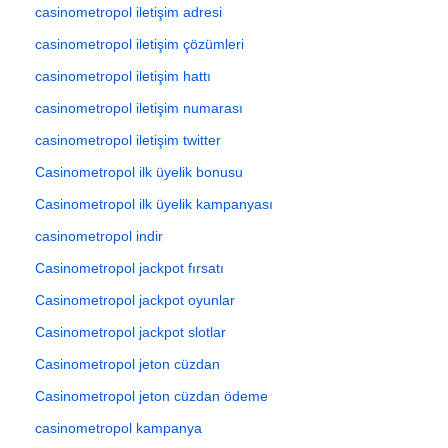
casinometropol iletişim adresi
casinometropol iletişim çözümleri
casinometropol iletişim hattı
casinometropol iletişim numarası
casinometropol iletişim twitter
Casinometropol ilk üyelik bonusu
Casinometropol ilk üyelik kampanyası
casinometropol indir
Casinometropol jackpot fırsatı
Casinometropol jackpot oyunlar
Casinometropol jackpot slotlar
Casinometropol jeton cüzdan
Casinometropol jeton cüzdan ödeme
casinometropol kampanya