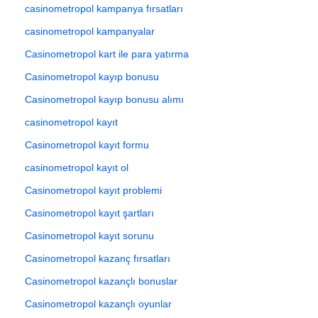
casinometropol kampanya fırsatları
casinometropol kampanyalar
Casinometropol kart ile para yatırma
Casinometropol kayıp bonusu
Casinometropol kayıp bonusu alımı
casinometropol kayıt
Casinometropol kayıt formu
casinometropol kayıt ol
Casinometropol kayıt problemi
Casinometropol kayıt şartları
Casinometropol kayıt sorunu
Casinometropol kazanç fırsatları
Casinometropol kazançlı bonuslar
Casinometropol kazançlı oyunlar