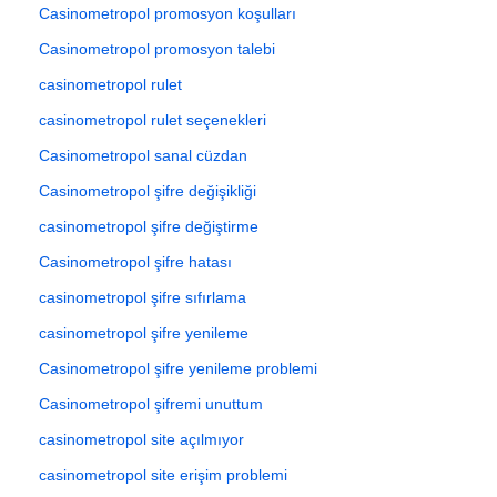
Casinometropol promosyon koşulları
Casinometropol promosyon talebi
casinometropol rulet
casinometropol rulet seçenekleri
Casinometropol sanal cüzdan
Casinometropol şifre değişikliği
casinometropol şifre değiştirme
Casinometropol şifre hatası
casinometropol şifre sıfırlama
casinometropol şifre yenileme
Casinometropol şifre yenileme problemi
Casinometropol şifremi unuttum
casinometropol site açılmıyor
casinometropol site erişim problemi