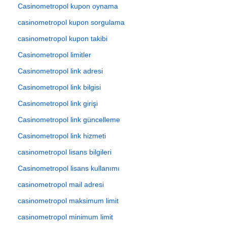
Casinometropol kupon oynama
casinometropol kupon sorgulama
casinometropol kupon takibi
Casinometropol limitler
Casinometropol link adresi
Casinometropol link bilgisi
Casinometropol link girişi
Casinometropol link güncelleme
Casinometropol link hizmeti
casinometropol lisans bilgileri
Casinometropol lisans kullanımı
casinometropol mail adresi
casinometropol maksimum limit
casinometropol minimum limit