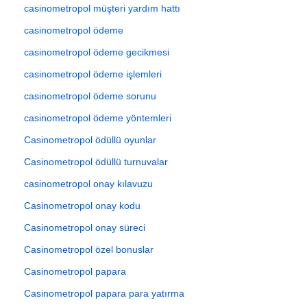
casinometropol müşteri yardım hattı
casinometropol ödeme
casinometropol ödeme gecikmesi
casinometropol ödeme işlemleri
casinometropol ödeme sorunu
casinometropol ödeme yöntemleri
Casinometropol ödüllü oyunlar
Casinometropol ödüllü turnuvalar
casinometropol onay kılavuzu
Casinometropol onay kodu
Casinometropol onay süreci
Casinometropol özel bonuslar
Casinometropol papara
Casinometropol papara para yatırma