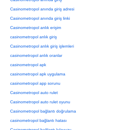
Casinometropol anında giriş adresi
Casinometropol anında giriş linki
Casinometropol anlık erişim
casinometropol anlık giriş
Casinometropol anlık giriş işlemleri
casinometropol anlık oranlar
casinometropol apk
casinometropol apk uygulama
casinometropol app sorunu
Casinometropol auto rulet
Casinometropol auto rulet oyunu
Casinometropol bağlantı doğrulama
casinometropol bağlantı hatası
Casinometropol bağlantı kılavuzu