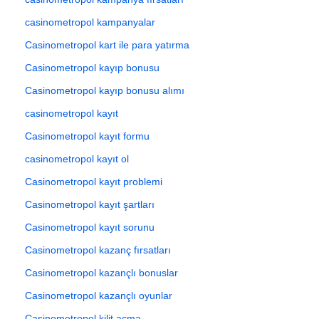
casinometropol kampanyalar
Casinometropol kart ile para yatırma
Casinometropol kayıp bonusu
Casinometropol kayıp bonusu alımı
casinometropol kayıt
Casinometropol kayıt formu
casinometropol kayıt ol
Casinometropol kayıt problemi
Casinometropol kayıt şartları
Casinometropol kayıt sorunu
Casinometropol kazanç fırsatları
Casinometropol kazançlı bonuslar
Casinometropol kazançlı oyunlar
Casinometropol kilit açma