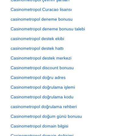
Casinometropol Curacao lisansı
casinometropol deneme bonusu
Casinometropol deneme bonusu talebi
casinometropol destek ekibi
casinometropol destek hattı
Casinometropol destek merkezi
Casinometropol discount bonusu
Casinometropol doğru adres
Casinometropol doğrulama işlemi
Casinometropol doğrulama kodu
casinometropol doğrulama rehberi
Casinometropol doğum günü bonusu
Casinometropol domain bilgisi
Casinometropol domain değişimi