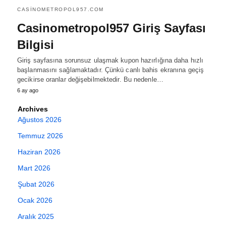
CASINOMETROPOL957.COM
Casinometropol957 Giriş Sayfası
Bilgisi
Giriş sayfasına sorunsuz ulaşmak kupon hazırlığına daha hızlı
başlanmasını sağlamaktadır. Çünkü canlı bahis ekranına geçiş
gecikirse oranlar değişebilmektedir. Bu nedenle…
6 ay ago
Archives
Ağustos 2026
Temmuz 2026
Haziran 2026
Mart 2026
Şubat 2026
Ocak 2026
Aralık 2025