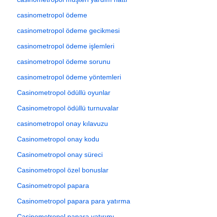
casinometropol ödeme
casinometropol ödeme gecikmesi
casinometropol ödeme işlemleri
casinometropol ödeme sorunu
casinometropol ödeme yöntemleri
Casinometropol ödüllü oyunlar
Casinometropol ödüllü turnuvalar
casinometropol onay kılavuzu
Casinometropol onay kodu
Casinometropol onay süreci
Casinometropol özel bonuslar
Casinometropol papara
Casinometropol papara para yatırma
Casinometropol papara yatırımı