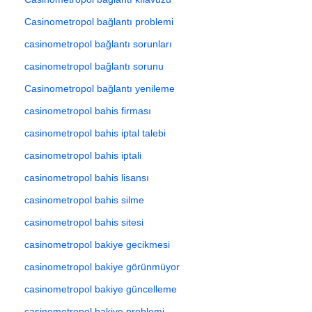
Casinometropol bağlantı problemi
casinometropol bağlantı sorunları
casinometropol bağlantı sorunu
Casinometropol bağlantı yenileme
casinometropol bahis firması
casinometropol bahis iptal talebi
casinometropol bahis iptali
casinometropol bahis lisansı
casinometropol bahis silme
casinometropol bahis sitesi
casinometropol bakiye gecikmesi
casinometropol bakiye görünmüyor
casinometropol bakiye güncelleme
casinometropol bakiye problemi