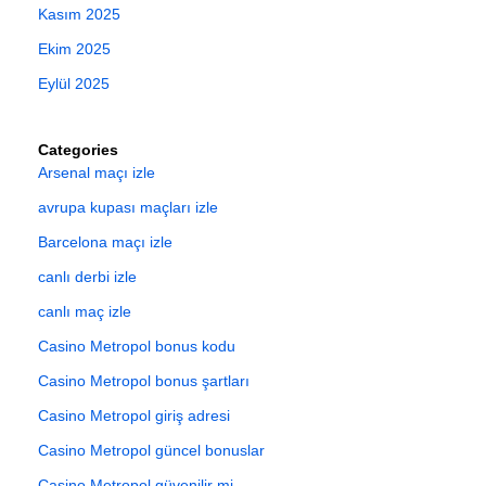
Kasım 2025
Ekim 2025
Eylül 2025
Categories
Arsenal maçı izle
avrupa kupası maçları izle
Barcelona maçı izle
canlı derbi izle
canlı maç izle
Casino Metropol bonus kodu
Casino Metropol bonus şartları
Casino Metropol giriş adresi
Casino Metropol güncel bonuslar
Casino Metropol güvenilir mi