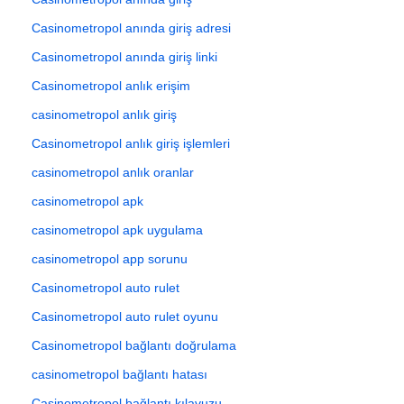
Casinometropol anında giriş adresi
Casinometropol anında giriş linki
Casinometropol anlık erişim
casinometropol anlık giriş
Casinometropol anlık giriş işlemleri
casinometropol anlık oranlar
casinometropol apk
casinometropol apk uygulama
casinometropol app sorunu
Casinometropol auto rulet
Casinometropol auto rulet oyunu
Casinometropol bağlantı doğrulama
casinometropol bağlantı hatası
Casinometropol bağlantı kılavuzu