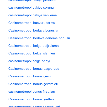
casinometropol bakiye sorunu
casinometropol bakiye yenileme
Casinometropol başvuru formu
Casinometropol bedava bonuslar
Casinometropol bedava deneme bonusu
Casinometropol belge doğrulama
Casinometropol belge işlemleri
casinometropol belge onayı
Casinometropol bonus başvurusu
Casinometropol bonus çevrimi
Casinometropol bonus çevrimleri
casinometropol bonus fırsatları
Casinometropol bonus şartları
casinometropol bonus seçenekleri