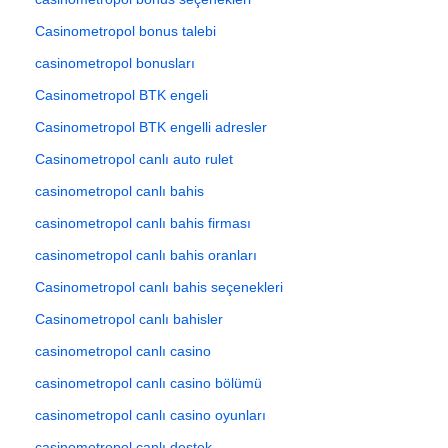
Casinometropol bonus talebi
casinometropol bonusları
Casinometropol BTK engeli
Casinometropol BTK engelli adresler
Casinometropol canlı auto rulet
casinometropol canlı bahis
casinometropol canlı bahis firması
casinometropol canlı bahis oranları
Casinometropol canlı bahis seçenekleri
Casinometropol canlı bahisler
casinometropol canlı casino
casinometropol canlı casino bölümü
casinometropol canlı casino oyunları
casinometropol canlı destek