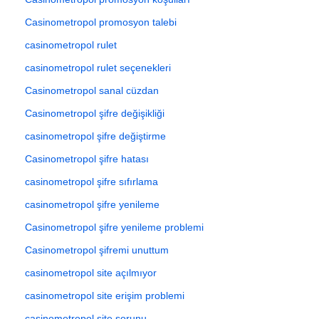
Casinometropol promosyon talebi
casinometropol rulet
casinometropol rulet seçenekleri
Casinometropol sanal cüzdan
Casinometropol şifre değişikliği
casinometropol şifre değiştirme
Casinometropol şifre hatası
casinometropol şifre sıfırlama
casinometropol şifre yenileme
Casinometropol şifre yenileme problemi
Casinometropol şifremi unuttum
casinometropol site açılmıyor
casinometropol site erişim problemi
casinometropol site sorunu