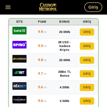
Giriş
SITE
PUAN
BONUS
GIRIŞ
9.9
20.000₺
GİRİŞ
/10
2K USD -
9.9
Sadece
GİRİŞ
/10
Kripto
9.8
20.000₺
GİRİŞ
/10
20Bin TL
9.7
GİRİŞ
/10
Bonus
9.4
4.500₺
GİRİŞ
/10
9.4
6.500₺
GİRİŞ
/10