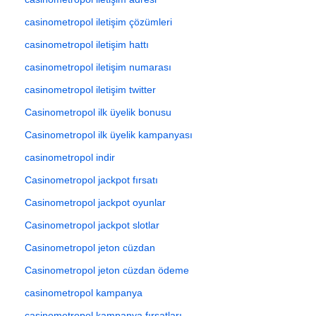
casinometropol iletişim çözümleri
casinometropol iletişim hattı
casinometropol iletişim numarası
casinometropol iletişim twitter
Casinometropol ilk üyelik bonusu
Casinometropol ilk üyelik kampanyası
casinometropol indir
Casinometropol jackpot fırsatı
Casinometropol jackpot oyunlar
Casinometropol jackpot slotlar
Casinometropol jeton cüzdan
Casinometropol jeton cüzdan ödeme
casinometropol kampanya
casinometropol kampanya fırsatları