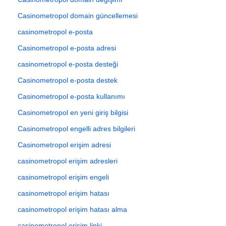
Casinometropol domain güncellemesi
casinometropol e-posta
Casinometropol e-posta adresi
casinometropol e-posta desteği
Casinometropol e-posta destek
Casinometropol e-posta kullanımı
Casinometropol en yeni giriş bilgisi
Casinometropol engelli adres bilgileri
Casinometropol erişim adresi
casinometropol erişim adresleri
casinometropol erişim engeli
casinometropol erişim hatası
casinometropol erişim hatası alma
casinometropol erişim linki