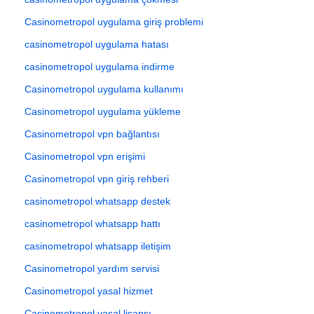
Casinometropol uygulama giriş problemi
casinometropol uygulama hatası
casinometropol uygulama indirme
Casinometropol uygulama kullanımı
Casinometropol uygulama yükleme
Casinometropol vpn bağlantısı
Casinometropol vpn erişimi
Casinometropol vpn giriş rehberi
casinometropol whatsapp destek
casinometropol whatsapp hattı
casinometropol whatsapp iletişim
Casinometropol yardım servisi
Casinometropol yasal hizmet
Casinometropol yasal lisansı