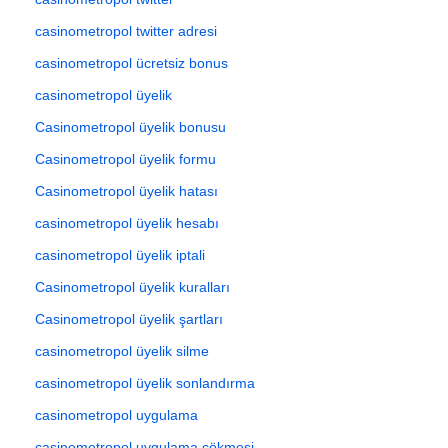
casinometropol twitter adresi
casinometropol ücretsiz bonus
casinometropol üyelik
Casinometropol üyelik bonusu
Casinometropol üyelik formu
Casinometropol üyelik hatası
casinometropol üyelik hesabı
casinometropol üyelik iptali
Casinometropol üyelik kuralları
Casinometropol üyelik şartları
casinometropol üyelik silme
casinometropol üyelik sonlandırma
casinometropol uygulama
casinometropol uygulama çökmesi