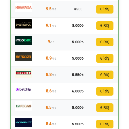
9.5
%300
GİRİŞ
/10
9.1
8.000₺
GİRİŞ
/10
9
5.000₺
GİRİŞ
/10
8.9
5.000₺
GİRİŞ
/10
8.8
5.550₺
GİRİŞ
/10
8.6
6.000₺
GİRİŞ
/10
8.5
5.000₺
GİRİŞ
/10
8.4
5.500₺
GİRİŞ
/10