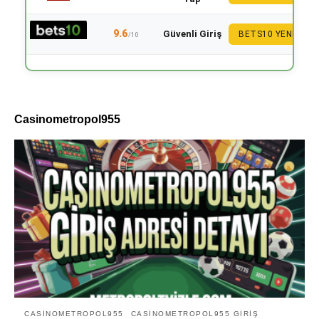
9.6
Güvenli Giriş
BETS10 YENI
/10
Casinometropol955
CASINOMETROPOL955
CASINOMETROPOL955 GIRIŞ