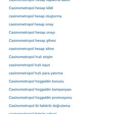
Casinometropol hesap kilidi
casinometropol hesap oluşturma
casinometropol hesap onay
Casinometropol hesap onayı
Casinometropol hesap şifresi
casinometropol hesap silme
Casinometropol hızlı erişim
casinometropol hızlı kayıt
casinometropol hızlı para yatırma
Casinometropol hoşgeldin bonusu
Casinometropol hoşgeldin kampanyası
Casinometropol hoşgeldin promosyonu
Casinometropol iki faktörlü doğrulama
casinometropol iletişim adresi