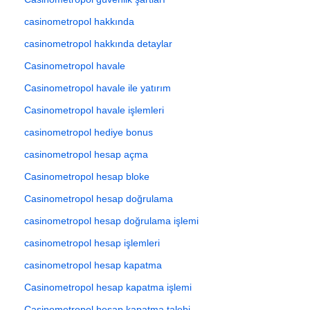
casinometropol hakkında
casinometropol hakkında detaylar
Casinometropol havale
Casinometropol havale ile yatırım
Casinometropol havale işlemleri
casinometropol hediye bonus
casinometropol hesap açma
Casinometropol hesap bloke
Casinometropol hesap doğrulama
casinometropol hesap doğrulama işlemi
casinometropol hesap işlemleri
casinometropol hesap kapatma
Casinometropol hesap kapatma işlemi
Casinometropol hesap kapatma talebi