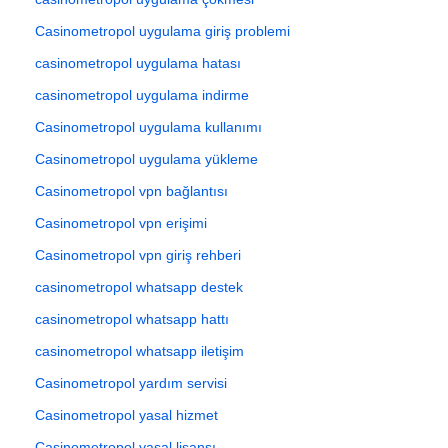
Casinometropol uygulama giriş problemi
casinometropol uygulama hatası
casinometropol uygulama indirme
Casinometropol uygulama kullanımı
Casinometropol uygulama yükleme
Casinometropol vpn bağlantısı
Casinometropol vpn erişimi
Casinometropol vpn giriş rehberi
casinometropol whatsapp destek
casinometropol whatsapp hattı
casinometropol whatsapp iletişim
Casinometropol yardım servisi
Casinometropol yasal hizmet
Casinometropol yasal lisansı