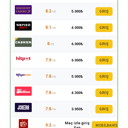
8.2
5.000₺
GİRİŞ
/10
8.1
4.000₺
GİRİŞ
/10
8
6.000₺
GİRİŞ
/10
7.9
6.000₺
GİRİŞ
/10
7.8
5.000₺
GİRİŞ
/10
7.8
4.300₺
GİRİŞ
/10
7.8
3.050₺
GİRİŞ
/10
Maç izle giriş
9.2
MOBILBAHIS
/10
Yap