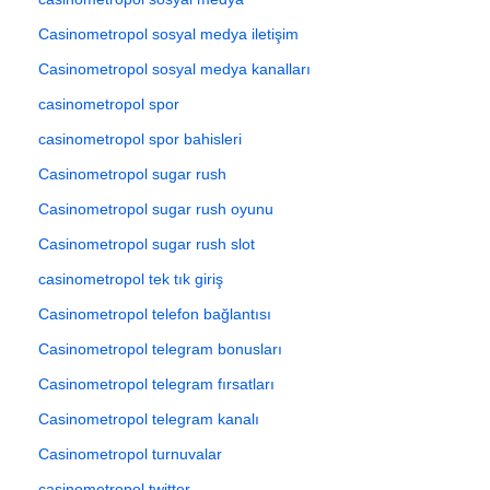
Casinometropol sosyal medya iletişim
Casinometropol sosyal medya kanalları
casinometropol spor
casinometropol spor bahisleri
Casinometropol sugar rush
Casinometropol sugar rush oyunu
Casinometropol sugar rush slot
casinometropol tek tık giriş
Casinometropol telefon bağlantısı
Casinometropol telegram bonusları
Casinometropol telegram fırsatları
Casinometropol telegram kanalı
Casinometropol turnuvalar
casinometropol twitter