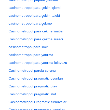
casinometropol para çekim işlemi
casinometropol para çekim talebi
casinometropol para çekme
Casinometropol para çekme limitleri
Casinometropol para çekme süreci
casinometropol para limiti
casinometropol para yatırma
casinometropol para yatırma kılavuzu
Casinometropol parola sorunu
Casinometropol pragmatic oyunları
Casinometropol pragmatic play
Casinometropol pragmatic slot
Casinometropol Pragmatic turnuvalar
Casinometropol promosyon koşulları