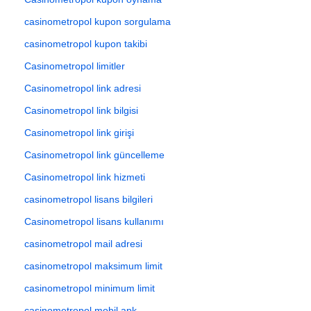
casinometropol kupon sorgulama
casinometropol kupon takibi
Casinometropol limitler
Casinometropol link adresi
Casinometropol link bilgisi
Casinometropol link girişi
Casinometropol link güncelleme
Casinometropol link hizmeti
casinometropol lisans bilgileri
Casinometropol lisans kullanımı
casinometropol mail adresi
casinometropol maksimum limit
casinometropol minimum limit
casinometropol mobil apk