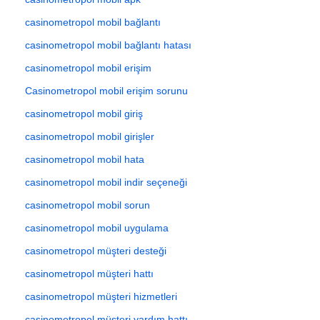
casinometropol mobil bağlantı
casinometropol mobil bağlantı hatası
casinometropol mobil erişim
Casinometropol mobil erişim sorunu
casinometropol mobil giriş
casinometropol mobil girişler
casinometropol mobil hata
casinometropol mobil indir seçeneği
casinometropol mobil sorun
casinometropol mobil uygulama
casinometropol müşteri desteği
casinometropol müşteri hattı
casinometropol müşteri hizmetleri
casinometropol müşteri yardım hattı