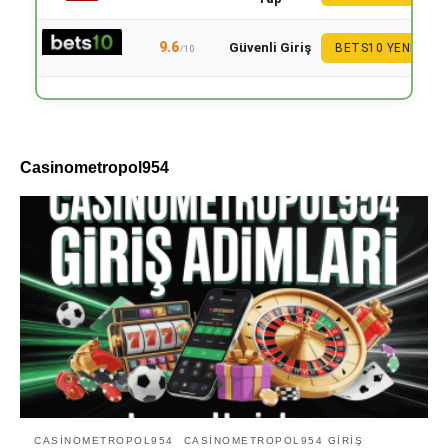
9.6
Güvenli Giriş
BETS10 YENI
/10
Casinometropol954
CASINOMETROPOL954
CASINOMETROPOL954 GIRIŞ