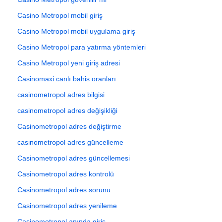
Casino Metropol mobil giriş
Casino Metropol mobil uygulama giriş
Casino Metropol para yatırma yöntemleri
Casino Metropol yeni giriş adresi
Casinomaxi canlı bahis oranları
casinometropol adres bilgisi
casinometropol adres değişikliği
Casinometropol adres değiştirme
casinometropol adres güncelleme
Casinometropol adres güncellemesi
Casinometropol adres kontrolü
Casinometropol adres sorunu
Casinometropol adres yenileme
Casinometropol anında giriş