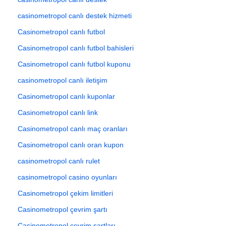
casinometropol canlı destek hizmeti
Casinometropol canlı futbol
Casinometropol canlı futbol bahisleri
Casinometropol canlı futbol kuponu
casinometropol canlı iletişim
Casinometropol canlı kuponlar
Casinometropol canlı link
Casinometropol canlı maç oranları
Casinometropol canlı oran kupon
casinometropol canlı rulet
casinometropol casino oyunları
Casinometropol çekim limitleri
Casinometropol çevrim şartı
Casinometropol çevrim şartları