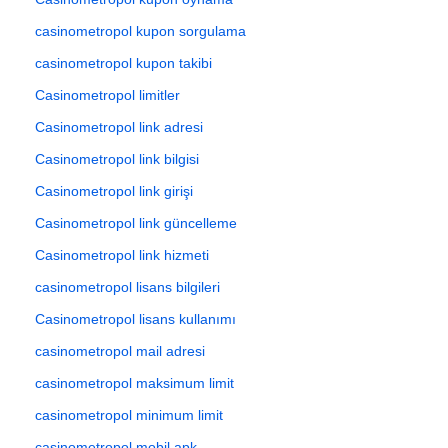
casinometropol kupon sorgulama
casinometropol kupon takibi
Casinometropol limitler
Casinometropol link adresi
Casinometropol link bilgisi
Casinometropol link girişi
Casinometropol link güncelleme
Casinometropol link hizmeti
casinometropol lisans bilgileri
Casinometropol lisans kullanımı
casinometropol mail adresi
casinometropol maksimum limit
casinometropol minimum limit
casinometropol mobil apk