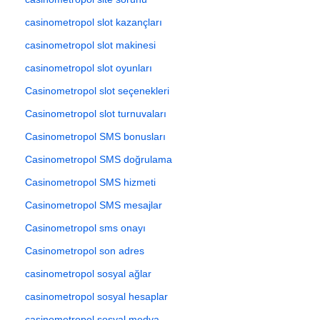
casinometropol slot kazançları
casinometropol slot makinesi
casinometropol slot oyunları
Casinometropol slot seçenekleri
Casinometropol slot turnuvaları
Casinometropol SMS bonusları
Casinometropol SMS doğrulama
Casinometropol SMS hizmeti
Casinometropol SMS mesajlar
Casinometropol sms onayı
Casinometropol son adres
casinometropol sosyal ağlar
casinometropol sosyal hesaplar
casinometropol sosyal medya