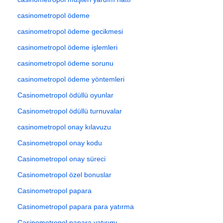
casinometropol ödeme
casinometropol ödeme gecikmesi
casinometropol ödeme işlemleri
casinometropol ödeme sorunu
casinometropol ödeme yöntemleri
Casinometropol ödüllü oyunlar
Casinometropol ödüllü turnuvalar
casinometropol onay kılavuzu
Casinometropol onay kodu
Casinometropol onay süreci
Casinometropol özel bonuslar
Casinometropol papara
Casinometropol papara para yatırma
Casinometropol papara yatırımı