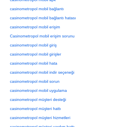
casinometropol mobil bağlantı
casinometropol mobil bağlantı hatası
casinometropol mobil erişim
Casinometropol mobil erişim sorunu
casinometropol mobil giriş
casinometropol mobil girişler
casinometropol mobil hata
casinometropol mobil indir seçeneği
casinometropol mobil sorun
casinometropol mobil uygulama
casinometropol müşteri desteği
casinometropol müşteri hattı
casinometropol müşteri hizmetleri
casinometropol müşteri yardım hattı