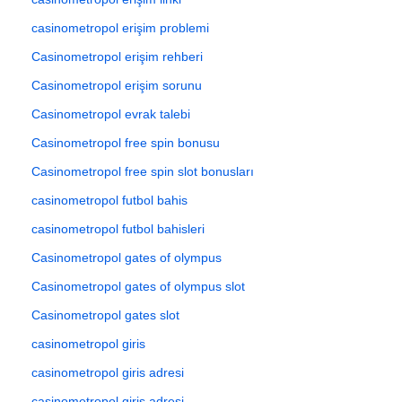
casinometropol erişim problemi
Casinometropol erişim rehberi
Casinometropol erişim sorunu
Casinometropol evrak talebi
Casinometropol free spin bonusu
Casinometropol free spin slot bonusları
casinometropol futbol bahis
casinometropol futbol bahisleri
Casinometropol gates of olympus
Casinometropol gates of olympus slot
Casinometropol gates slot
casinometropol giris
casinometropol giris adresi
casinometropol giriş adresi