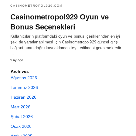
CASINOMETROPOL929.COM
Casinometropol929 Oyun ve
Bonus Seçenekleri
Kullanıcıların platformdaki oyun ve bonus içeriklerinden en iyi
şekilde yararlanabilmesi için Casinometropol929 güncel giriş
bağlantısının doğru kaynaklardan teyit edilmesi gerekmektedir.
…
9 ay ago
Archives
Ağustos 2026
Temmuz 2026
Haziran 2026
Mart 2026
Şubat 2026
Ocak 2026
Aralık 2025