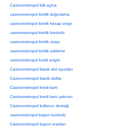
Casinometropol kilit açma
casinometropol kimlik doğrulama
casinometropol kimlik hesap onayı
casinometropol kimlik kontrolü
casinometropol kimlik onayı
casinometropol kimlik yükleme
casinometropol kısıtlı erişim
Casinometropol klasik slot oyunları
Casinometropol klasik slotlar
Casinometropol kredi kartı
Casinometropol kredi kartı yatırımı
Casinometropol kullanıcı desteği
casinometropol kupon kontrolü
Casinometropol kupon oranları