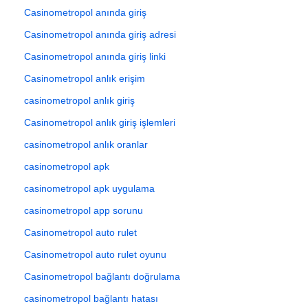
Casinometropol anında giriş
Casinometropol anında giriş adresi
Casinometropol anında giriş linki
Casinometropol anlık erişim
casinometropol anlık giriş
Casinometropol anlık giriş işlemleri
casinometropol anlık oranlar
casinometropol apk
casinometropol apk uygulama
casinometropol app sorunu
Casinometropol auto rulet
Casinometropol auto rulet oyunu
Casinometropol bağlantı doğrulama
casinometropol bağlantı hatası