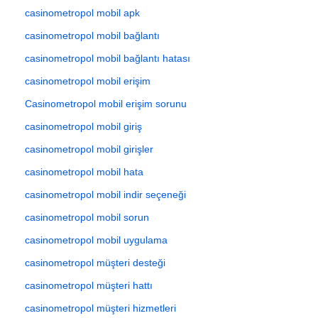
casinometropol mobil apk
casinometropol mobil bağlantı
casinometropol mobil bağlantı hatası
casinometropol mobil erişim
Casinometropol mobil erişim sorunu
casinometropol mobil giriş
casinometropol mobil girişler
casinometropol mobil hata
casinometropol mobil indir seçeneği
casinometropol mobil sorun
casinometropol mobil uygulama
casinometropol müşteri desteği
casinometropol müşteri hattı
casinometropol müşteri hizmetleri