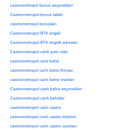
casinometropol bonus seçenekleri
Casinometropol bonus talebi
casinometropol bonusları
Casinometropol BTK engeli
Casinometropol BTK engelli adresler
Casinometropol canlı auto rulet
casinometropol canlı bahis
casinometropol canlı bahis firması
casinometropol canlı bahis oranları
Casinometropol canlı bahis seçenekleri
Casinometropol canlı bahisler
casinometropol canlı casino
casinometropol canlı casino bölümü
casinometropol canlı casino oyunları