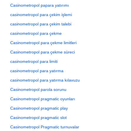
Casinometropol papara yatırımı
casinometropol para çekim işlemi
casinometropol para çekim talebi
casinometropol para çekme
Casinometropol para çekme limitleri
Casinometropol para çekme süreci
casinometropol para limiti
casinometropol para yatırma
casinometropol para yatırma kılavuzu
Casinometropol parola sorunu
Casinometropol pragmatic oyunları
Casinometropol pragmatic play
Casinometropol pragmatic slot
Casinometropol Pragmatic turnuvalar