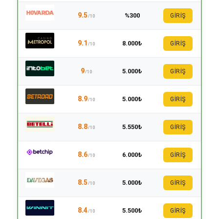
9.5
%300
GİRİŞ
/10
9.1
8.000₺
GİRİŞ
/10
9
5.000₺
GİRİŞ
/10
8.9
5.000₺
GİRİŞ
/10
8.8
5.550₺
GİRİŞ
/10
8.6
6.000₺
GİRİŞ
/10
8.5
5.000₺
GİRİŞ
/10
8.4
5.500₺
GİRİŞ
/10