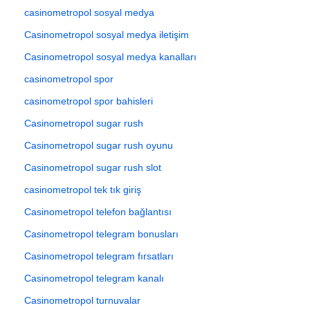
casinometropol sosyal medya
Casinometropol sosyal medya iletişim
Casinometropol sosyal medya kanalları
casinometropol spor
casinometropol spor bahisleri
Casinometropol sugar rush
Casinometropol sugar rush oyunu
Casinometropol sugar rush slot
casinometropol tek tık giriş
Casinometropol telefon bağlantısı
Casinometropol telegram bonusları
Casinometropol telegram fırsatları
Casinometropol telegram kanalı
Casinometropol turnuvalar