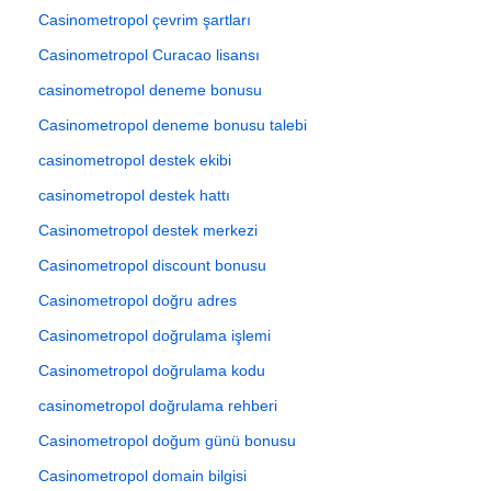
Casinometropol çevrim şartları
Casinometropol Curacao lisansı
casinometropol deneme bonusu
Casinometropol deneme bonusu talebi
casinometropol destek ekibi
casinometropol destek hattı
Casinometropol destek merkezi
Casinometropol discount bonusu
Casinometropol doğru adres
Casinometropol doğrulama işlemi
Casinometropol doğrulama kodu
casinometropol doğrulama rehberi
Casinometropol doğum günü bonusu
Casinometropol domain bilgisi