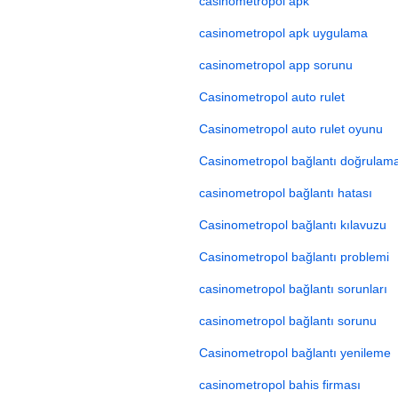
casinometropol apk
casinometropol apk uygulama
casinometropol app sorunu
Casinometropol auto rulet
Casinometropol auto rulet oyunu
Casinometropol bağlantı doğrulam
casinometropol bağlantı hatası
Casinometropol bağlantı kılavuzu
Casinometropol bağlantı problemi
casinometropol bağlantı sorunları
casinometropol bağlantı sorunu
Casinometropol bağlantı yenileme
casinometropol bahis firması