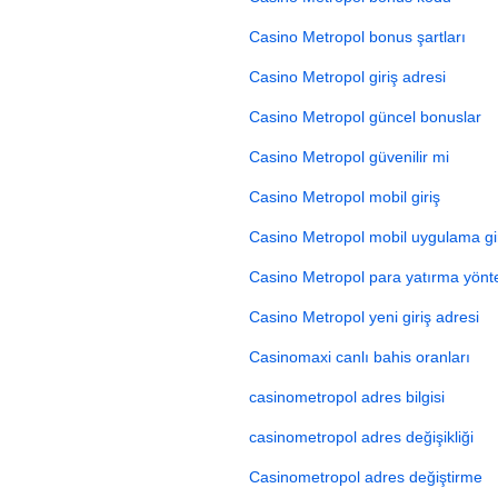
Casino Metropol bonus şartları
Casino Metropol giriş adresi
Casino Metropol güncel bonuslar
Casino Metropol güvenilir mi
Casino Metropol mobil giriş
Casino Metropol mobil uygulama gi
Casino Metropol para yatırma yönt
Casino Metropol yeni giriş adresi
Casinomaxi canlı bahis oranları
casinometropol adres bilgisi
casinometropol adres değişikliği
Casinometropol adres değiştirme