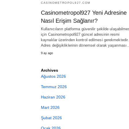
CASINOMETROPOL927.COM
Casinometropol927 Yeni Adresine
Nasıl Erişim Sağlanır?
Kullanıcıların platforma güvenilir şekilde ulaşabilme
için Casinometropol927 güncel adresinin resmi
kaynaklar üzerinden kontrol edilmesi gerekmektedir.
Adres değişikliklerinin dönemsel olarak yaşanması
9 ay ago
Archives
Ağustos 2026
Temmuz 2026
Haziran 2026
Mart 2026
Şubat 2026
Ocak 2026