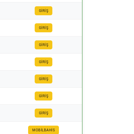
GİRİŞ
GİRİŞ
GİRİŞ
GİRİŞ
GİRİŞ
GİRİŞ
GİRİŞ
MOBILBAHIS