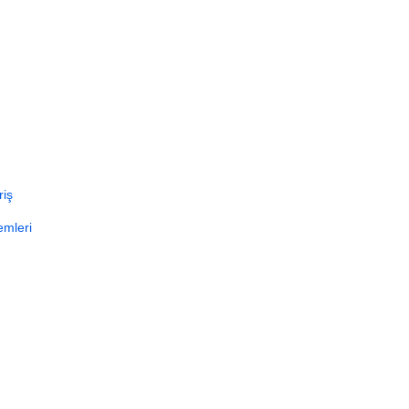
riş
emleri