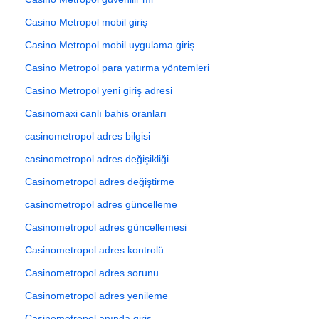
Casino Metropol mobil giriş
Casino Metropol mobil uygulama giriş
Casino Metropol para yatırma yöntemleri
Casino Metropol yeni giriş adresi
Casinomaxi canlı bahis oranları
casinometropol adres bilgisi
casinometropol adres değişikliği
Casinometropol adres değiştirme
casinometropol adres güncelleme
Casinometropol adres güncellemesi
Casinometropol adres kontrolü
Casinometropol adres sorunu
Casinometropol adres yenileme
Casinometropol anında giriş