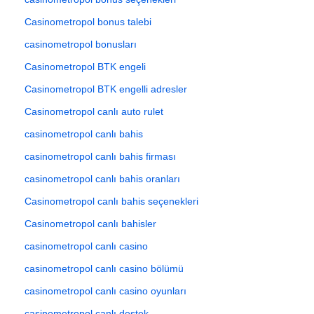
Casinometropol bonus talebi
casinometropol bonusları
Casinometropol BTK engeli
Casinometropol BTK engelli adresler
Casinometropol canlı auto rulet
casinometropol canlı bahis
casinometropol canlı bahis firması
casinometropol canlı bahis oranları
Casinometropol canlı bahis seçenekleri
Casinometropol canlı bahisler
casinometropol canlı casino
casinometropol canlı casino bölümü
casinometropol canlı casino oyunları
casinometropol canlı destek