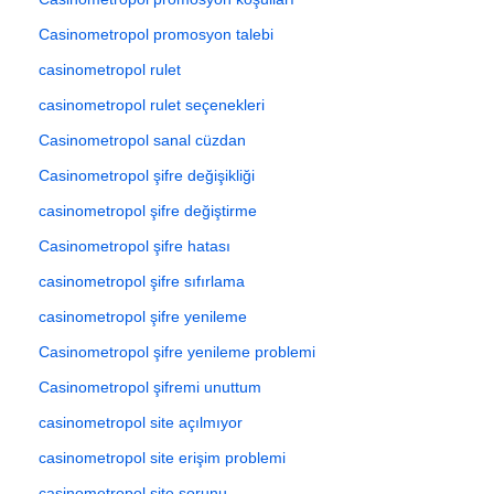
Casinometropol promosyon talebi
casinometropol rulet
casinometropol rulet seçenekleri
Casinometropol sanal cüzdan
Casinometropol şifre değişikliği
casinometropol şifre değiştirme
Casinometropol şifre hatası
casinometropol şifre sıfırlama
casinometropol şifre yenileme
Casinometropol şifre yenileme problemi
Casinometropol şifremi unuttum
casinometropol site açılmıyor
casinometropol site erişim problemi
casinometropol site sorunu