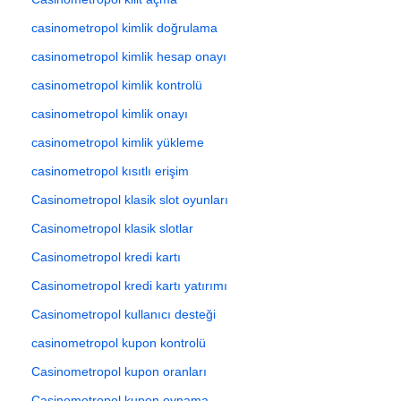
casinometropol kimlik doğrulama
casinometropol kimlik hesap onayı
casinometropol kimlik kontrolü
casinometropol kimlik onayı
casinometropol kimlik yükleme
casinometropol kısıtlı erişim
Casinometropol klasik slot oyunları
Casinometropol klasik slotlar
Casinometropol kredi kartı
Casinometropol kredi kartı yatırımı
Casinometropol kullanıcı desteği
casinometropol kupon kontrolü
Casinometropol kupon oranları
Casinometropol kupon oynama