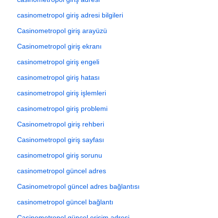
casinometropol giriş adresi bilgileri
Casinometropol giriş arayüzü
Casinometropol giriş ekranı
casinometropol giriş engeli
casinometropol giriş hatası
casinometropol giriş işlemleri
casinometropol giriş problemi
Casinometropol giriş rehberi
Casinometropol giriş sayfası
casinometropol giriş sorunu
casinometropol güncel adres
Casinometropol güncel adres bağlantısı
casinometropol güncel bağlantı
Casinometropol güncel erişim adresi