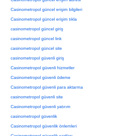
Casinometropol güncel erişim bilgileri
Casinometropol güncel erişim tıkla
casinometropol güncel giriş
casinometropol güncel link
casinometropol güncel site
casinometropol güvenli giriş
Casinometropol güvenli hizmetler
Casinometropol güvenli ödeme
Casinometropol güvenli para aktarma
casinometropol güvenli site
Casinometropol güvenli yatırım
casinometropol güvenlik
Casinometropol güvenlik önlemleri
Casinometropol güvenlik şartları