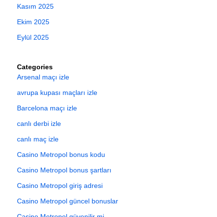
Kasım 2025
Ekim 2025
Eylül 2025
Categories
Arsenal maçı izle
avrupa kupası maçları izle
Barcelona maçı izle
canlı derbi izle
canlı maç izle
Casino Metropol bonus kodu
Casino Metropol bonus şartları
Casino Metropol giriş adresi
Casino Metropol güncel bonuslar
Casino Metropol güvenilir mi