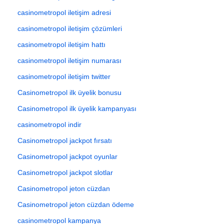
casinometropol iletişim adresi
casinometropol iletişim çözümleri
casinometropol iletişim hattı
casinometropol iletişim numarası
casinometropol iletişim twitter
Casinometropol ilk üyelik bonusu
Casinometropol ilk üyelik kampanyası
casinometropol indir
Casinometropol jackpot fırsatı
Casinometropol jackpot oyunlar
Casinometropol jackpot slotlar
Casinometropol jeton cüzdan
Casinometropol jeton cüzdan ödeme
casinometropol kampanya