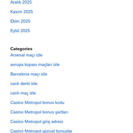
Aralık 2025
Kasım 2025
Ekim 2025
Eylül 2025
Categories
Arsenal maçı izle
avrupa kupası maçları izle
Barcelona maçı izle
canlı derbi izle
canlı maç izle
Casino Metropol bonus kodu
Casino Metropol bonus şartları
Casino Metropol giriş adresi
Casino Metropol güncel bonuslar