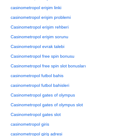
casinometropol erişim linki
casinometropol erişim problemi
Casinometropol erişim rehberi
Casinometropol erişim sorunu
Casinometropol evrak talebi
Casinometropol free spin bonusu
Casinometropol free spin slot bonusları
casinometropol futbol bahis
casinometropol futbol bahisleri
Casinometropol gates of olympus
Casinometropol gates of olympus slot
Casinometropol gates slot
casinometropol giris
casinometropol giriş adresi