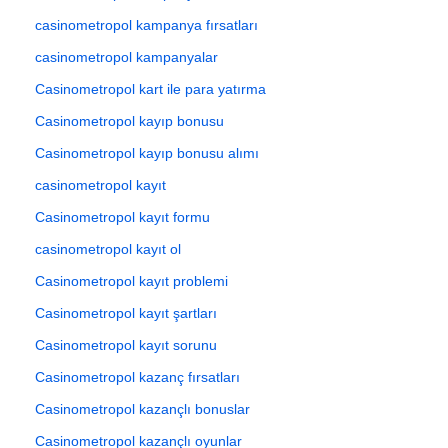
casinometropol kampanya fırsatları
casinometropol kampanyalar
Casinometropol kart ile para yatırma
Casinometropol kayıp bonusu
Casinometropol kayıp bonusu alımı
casinometropol kayıt
Casinometropol kayıt formu
casinometropol kayıt ol
Casinometropol kayıt problemi
Casinometropol kayıt şartları
Casinometropol kayıt sorunu
Casinometropol kazanç fırsatları
Casinometropol kazançlı bonuslar
Casinometropol kazançlı oyunlar