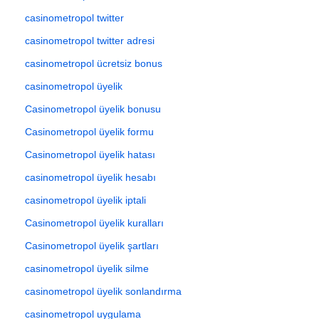
casinometropol twitter
casinometropol twitter adresi
casinometropol ücretsiz bonus
casinometropol üyelik
Casinometropol üyelik bonusu
Casinometropol üyelik formu
Casinometropol üyelik hatası
casinometropol üyelik hesabı
casinometropol üyelik iptali
Casinometropol üyelik kuralları
Casinometropol üyelik şartları
casinometropol üyelik silme
casinometropol üyelik sonlandırma
casinometropol uygulama