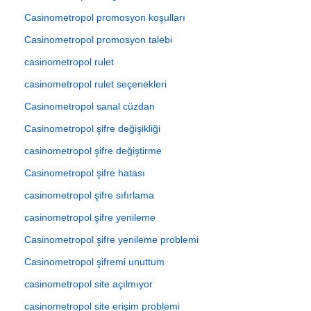
Casinometropol promosyon koşulları
Casinometropol promosyon talebi
casinometropol rulet
casinometropol rulet seçenekleri
Casinometropol sanal cüzdan
Casinometropol şifre değişikliği
casinometropol şifre değiştirme
Casinometropol şifre hatası
casinometropol şifre sıfırlama
casinometropol şifre yenileme
Casinometropol şifre yenileme problemi
Casinometropol şifremi unuttum
casinometropol site açılmıyor
casinometropol site erişim problemi