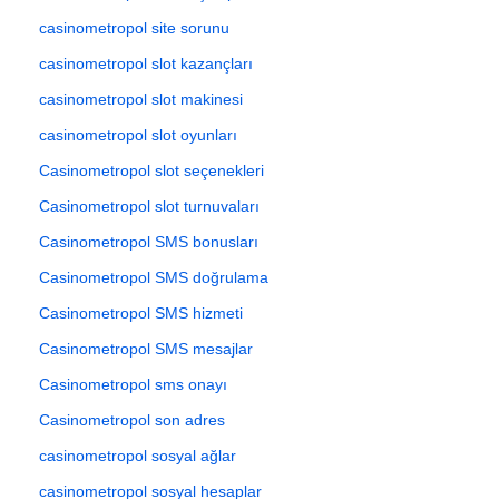
casinometropol site sorunu
casinometropol slot kazançları
casinometropol slot makinesi
casinometropol slot oyunları
Casinometropol slot seçenekleri
Casinometropol slot turnuvaları
Casinometropol SMS bonusları
Casinometropol SMS doğrulama
Casinometropol SMS hizmeti
Casinometropol SMS mesajlar
Casinometropol sms onayı
Casinometropol son adres
casinometropol sosyal ağlar
casinometropol sosyal hesaplar