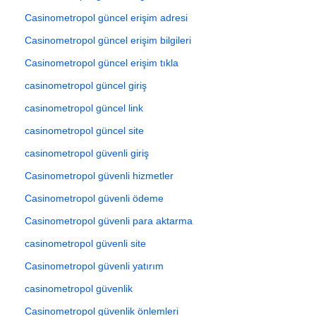
Casinometropol güncel erişim adresi
Casinometropol güncel erişim bilgileri
Casinometropol güncel erişim tıkla
casinometropol güncel giriş
casinometropol güncel link
casinometropol güncel site
casinometropol güvenli giriş
Casinometropol güvenli hizmetler
Casinometropol güvenli ödeme
Casinometropol güvenli para aktarma
casinometropol güvenli site
Casinometropol güvenli yatırım
casinometropol güvenlik
Casinometropol güvenlik önlemleri