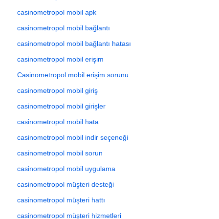
casinometropol mobil apk
casinometropol mobil bağlantı
casinometropol mobil bağlantı hatası
casinometropol mobil erişim
Casinometropol mobil erişim sorunu
casinometropol mobil giriş
casinometropol mobil girişler
casinometropol mobil hata
casinometropol mobil indir seçeneği
casinometropol mobil sorun
casinometropol mobil uygulama
casinometropol müşteri desteği
casinometropol müşteri hattı
casinometropol müşteri hizmetleri