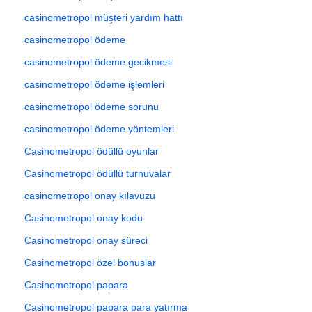
casinometropol müşteri yardım hattı
casinometropol ödeme
casinometropol ödeme gecikmesi
casinometropol ödeme işlemleri
casinometropol ödeme sorunu
casinometropol ödeme yöntemleri
Casinometropol ödüllü oyunlar
Casinometropol ödüllü turnuvalar
casinometropol onay kılavuzu
Casinometropol onay kodu
Casinometropol onay süreci
Casinometropol özel bonuslar
Casinometropol papara
Casinometropol papara para yatırma