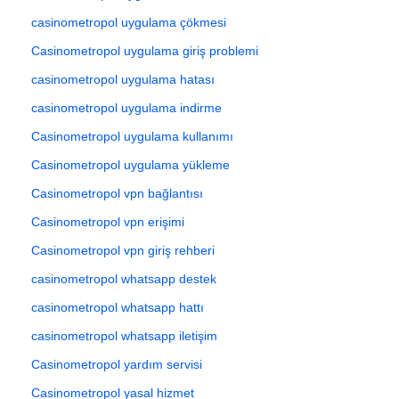
casinometropol uygulama çökmesi
Casinometropol uygulama giriş problemi
casinometropol uygulama hatası
casinometropol uygulama indirme
Casinometropol uygulama kullanımı
Casinometropol uygulama yükleme
Casinometropol vpn bağlantısı
Casinometropol vpn erişimi
Casinometropol vpn giriş rehberi
casinometropol whatsapp destek
casinometropol whatsapp hattı
casinometropol whatsapp iletişim
Casinometropol yardım servisi
Casinometropol yasal hizmet