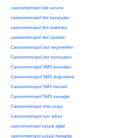
casinometropol site sorunu
casinometropol slot kazançları
casinometropol slot makinesi
casinometropol slot oyunları
Casinometropol slot seçenekleri
Casinometropol slot turnuvaları
Casinometropol SMS bonusları
Casinometropol SMS doğrulama
Casinometropol SMS hizmeti
Casinometropol SMS mesajlar
Casinometropol sms onayı
Casinometropol son adres
casinometropol sosyal ağlar
casinometropol sosyal hesaplar