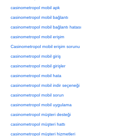
casinometropol mobil apk
casinometropol mobil bağlantı
casinometropol mobil bağlantı hatası
casinometropol mobil erişim
Casinometropol mobil erişim sorunu
casinometropol mobil giriş
casinometropol mobil girişler
casinometropol mobil hata
casinometropol mobil indir seçeneği
casinometropol mobil sorun
casinometropol mobil uygulama
casinometropol müşteri desteği
casinometropol müşteri hattı
casinometropol müşteri hizmetleri