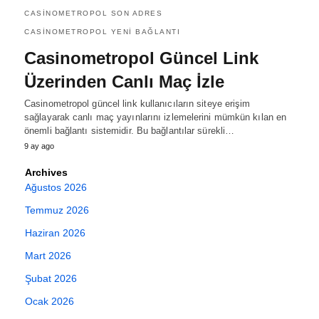
CASINOMETROPOL SON ADRES
CASINOMETROPOL YENI BAĞLANTI
Casinometropol Güncel Link
Üzerinden Canlı Maç İzle
Casinometropol güncel link kullanıcıların siteye erişim
sağlayarak canlı maç yayınlarını izlemelerini mümkün kılan en
önemli bağlantı sistemidir. Bu bağlantılar sürekli…
9 ay ago
Archives
Ağustos 2026
Temmuz 2026
Haziran 2026
Mart 2026
Şubat 2026
Ocak 2026