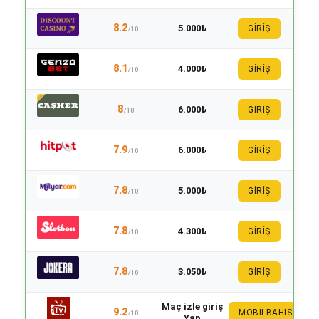
8.2
5.000₺
GİRİŞ
/10
8.1
4.000₺
GİRİŞ
/10
8
6.000₺
GİRİŞ
/10
7.9
6.000₺
GİRİŞ
/10
7.8
5.000₺
GİRİŞ
/10
7.8
4.300₺
GİRİŞ
/10
7.8
3.050₺
GİRİŞ
/10
Maç izle giriş
9.2
MOBILBAHIS
/10
Yap