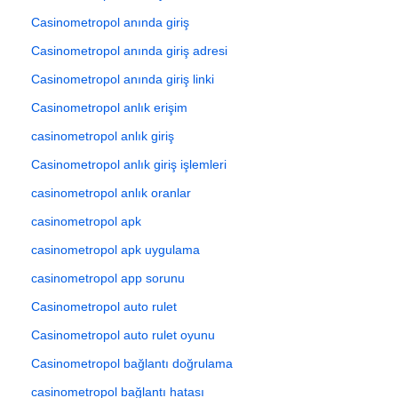
Casinometropol anında giriş
Casinometropol anında giriş adresi
Casinometropol anında giriş linki
Casinometropol anlık erişim
casinometropol anlık giriş
Casinometropol anlık giriş işlemleri
casinometropol anlık oranlar
casinometropol apk
casinometropol apk uygulama
casinometropol app sorunu
Casinometropol auto rulet
Casinometropol auto rulet oyunu
Casinometropol bağlantı doğrulama
casinometropol bağlantı hatası