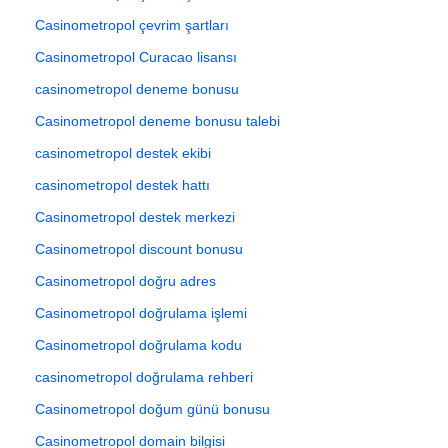
Casinometropol çevrim şartları
Casinometropol Curacao lisansı
casinometropol deneme bonusu
Casinometropol deneme bonusu talebi
casinometropol destek ekibi
casinometropol destek hattı
Casinometropol destek merkezi
Casinometropol discount bonusu
Casinometropol doğru adres
Casinometropol doğrulama işlemi
Casinometropol doğrulama kodu
casinometropol doğrulama rehberi
Casinometropol doğum günü bonusu
Casinometropol domain bilgisi