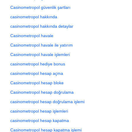
Casinometropol güvenlik şartları
casinometropol hakkında
casinometropol hakkında detaylar
Casinometropol havale
Casinometropol havale ile yatırım
Casinometropol havale işlemleri
casinometropol hediye bonus
casinometropol hesap açma
Casinometropol hesap bloke
Casinometropol hesap doğrulama
casinometropol hesap doğrulama işlemi
casinometropol hesap işlemleri
casinometropol hesap kapatma
Casinometropol hesap kapatma işlemi