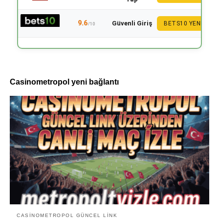
9.6
Güvenli Giriş
BETS10 YENI
/10
Casinometropol yeni bağlantı
CASINOMETROPOL GÜNCEL LINK