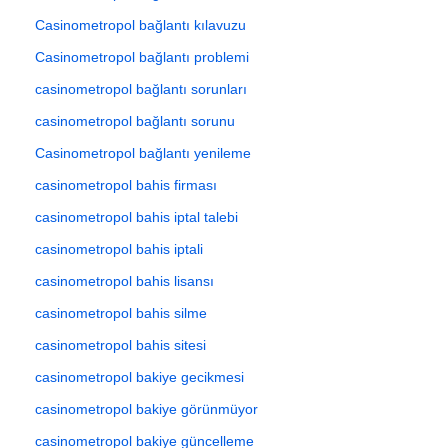
Casinometropol bağlantı kılavuzu
Casinometropol bağlantı problemi
casinometropol bağlantı sorunları
casinometropol bağlantı sorunu
Casinometropol bağlantı yenileme
casinometropol bahis firması
casinometropol bahis iptal talebi
casinometropol bahis iptali
casinometropol bahis lisansı
casinometropol bahis silme
casinometropol bahis sitesi
casinometropol bakiye gecikmesi
casinometropol bakiye görünmüyor
casinometropol bakiye güncelleme