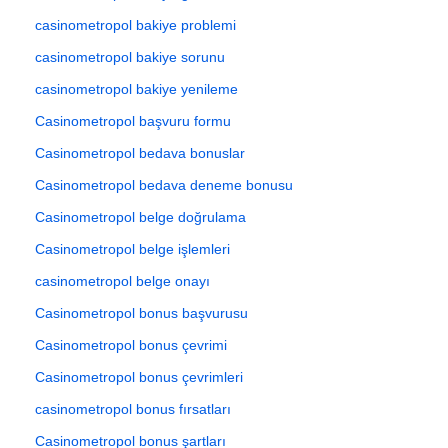
casinometropol bakiye problemi
casinometropol bakiye sorunu
casinometropol bakiye yenileme
Casinometropol başvuru formu
Casinometropol bedava bonuslar
Casinometropol bedava deneme bonusu
Casinometropol belge doğrulama
Casinometropol belge işlemleri
casinometropol belge onayı
Casinometropol bonus başvurusu
Casinometropol bonus çevrimi
Casinometropol bonus çevrimleri
casinometropol bonus fırsatları
Casinometropol bonus şartları