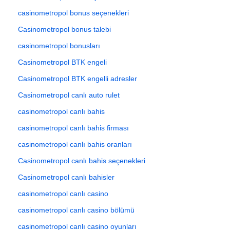
casinometropol bonus seçenekleri
Casinometropol bonus talebi
casinometropol bonusları
Casinometropol BTK engeli
Casinometropol BTK engelli adresler
Casinometropol canlı auto rulet
casinometropol canlı bahis
casinometropol canlı bahis firması
casinometropol canlı bahis oranları
Casinometropol canlı bahis seçenekleri
Casinometropol canlı bahisler
casinometropol canlı casino
casinometropol canlı casino bölümü
casinometropol canlı casino oyunları