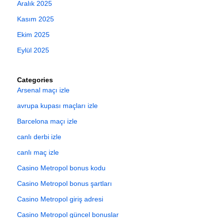
Aralık 2025
Kasım 2025
Ekim 2025
Eylül 2025
Categories
Arsenal maçı izle
avrupa kupası maçları izle
Barcelona maçı izle
canlı derbi izle
canlı maç izle
Casino Metropol bonus kodu
Casino Metropol bonus şartları
Casino Metropol giriş adresi
Casino Metropol güncel bonuslar