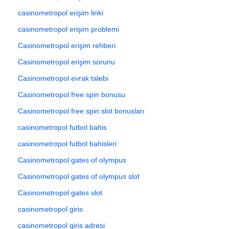
casinometropol erişim linki
casinometropol erişim problemi
Casinometropol erişim rehberi
Casinometropol erişim sorunu
Casinometropol evrak talebi
Casinometropol free spin bonusu
Casinometropol free spin slot bonusları
casinometropol futbol bahis
casinometropol futbol bahisleri
Casinometropol gates of olympus
Casinometropol gates of olympus slot
Casinometropol gates slot
casinometropol giris
casinometropol giris adresi