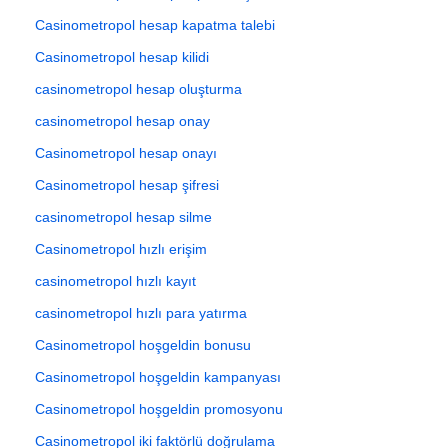
Casinometropol hesap kapatma talebi
Casinometropol hesap kilidi
casinometropol hesap oluşturma
casinometropol hesap onay
Casinometropol hesap onayı
Casinometropol hesap şifresi
casinometropol hesap silme
Casinometropol hızlı erişim
casinometropol hızlı kayıt
casinometropol hızlı para yatırma
Casinometropol hoşgeldin bonusu
Casinometropol hoşgeldin kampanyası
Casinometropol hoşgeldin promosyonu
Casinometropol iki faktörlü doğrulama