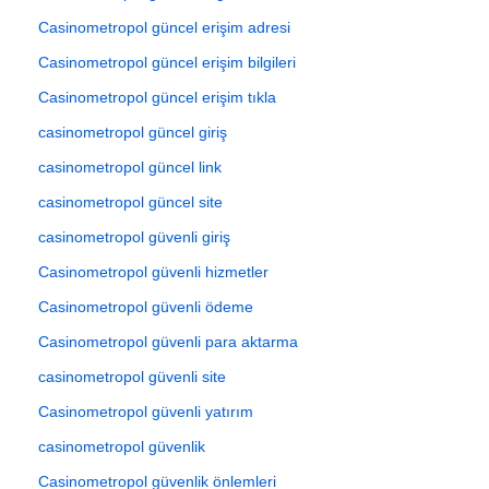
Casinometropol güncel erişim adresi
Casinometropol güncel erişim bilgileri
Casinometropol güncel erişim tıkla
casinometropol güncel giriş
casinometropol güncel link
casinometropol güncel site
casinometropol güvenli giriş
Casinometropol güvenli hizmetler
Casinometropol güvenli ödeme
Casinometropol güvenli para aktarma
casinometropol güvenli site
Casinometropol güvenli yatırım
casinometropol güvenlik
Casinometropol güvenlik önlemleri