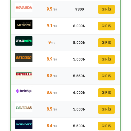
9.5
%300
GİRİŞ
/10
9.1
8.000₺
GİRİŞ
/10
9
5.000₺
GİRİŞ
/10
8.9
5.000₺
GİRİŞ
/10
8.8
5.550₺
GİRİŞ
/10
8.6
6.000₺
GİRİŞ
/10
8.5
5.000₺
GİRİŞ
/10
8.4
5.500₺
GİRİŞ
/10