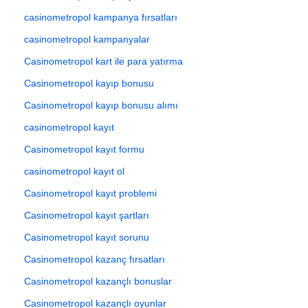
casinometropol kampanya fırsatları
casinometropol kampanyalar
Casinometropol kart ile para yatırma
Casinometropol kayıp bonusu
Casinometropol kayıp bonusu alımı
casinometropol kayıt
Casinometropol kayıt formu
casinometropol kayıt ol
Casinometropol kayıt problemi
Casinometropol kayıt şartları
Casinometropol kayıt sorunu
Casinometropol kazanç fırsatları
Casinometropol kazançlı bonuslar
Casinometropol kazançlı oyunlar