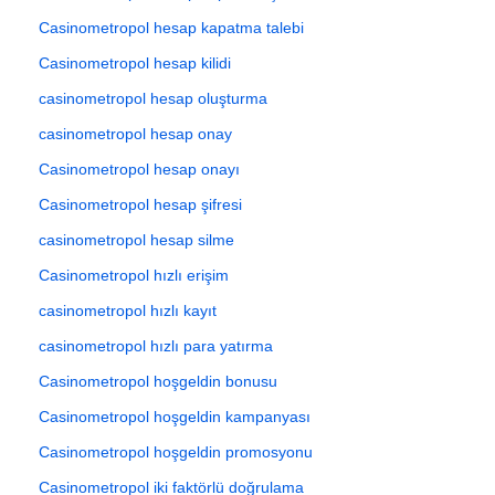
Casinometropol hesap kapatma talebi
Casinometropol hesap kilidi
casinometropol hesap oluşturma
casinometropol hesap onay
Casinometropol hesap onayı
Casinometropol hesap şifresi
casinometropol hesap silme
Casinometropol hızlı erişim
casinometropol hızlı kayıt
casinometropol hızlı para yatırma
Casinometropol hoşgeldin bonusu
Casinometropol hoşgeldin kampanyası
Casinometropol hoşgeldin promosyonu
Casinometropol iki faktörlü doğrulama