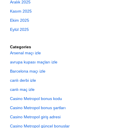
Aralık 2025
Kasım 2025
Ekim 2025
Eylül 2025
Categories
Arsenal maçı izle
avrupa kupası maçları izle
Barcelona maçı izle
canlı derbi izle
canlı maç izle
Casino Metropol bonus kodu
Casino Metropol bonus şartları
Casino Metropol giriş adresi
Casino Metropol güncel bonuslar