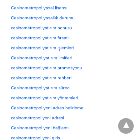
Casinometropol yasal lisansı
Casinometropol yasallık durumu
casinometropol yatırım bonusu
casinometropol yatırım fırsatı
casinometropol yatırım işlemleri
Casinometropol yatırım limitleri
casinometropol yatırım promosyonu
casinometropol yatırım rehberi
Casinometropol yatırım süreci
casinometropol yatırım yöntemleri
Casinometropol yeni adres belirleme
casinometropol yeni adresi
Casinometropol yeni bağlantı
casinometropol yeni giriş