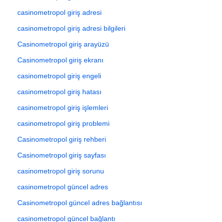
casinometropol giriş adresi
casinometropol giriş adresi bilgileri
Casinometropol giriş arayüzü
Casinometropol giriş ekranı
casinometropol giriş engeli
casinometropol giriş hatası
casinometropol giriş işlemleri
casinometropol giriş problemi
Casinometropol giriş rehberi
Casinometropol giriş sayfası
casinometropol giriş sorunu
casinometropol güncel adres
Casinometropol güncel adres bağlantısı
casinometropol güncel bağlantı