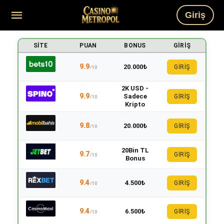
Giriş
SITE
PUAN
BONUS
GIRIŞ
9.9
20.000₺
GİRİŞ
/10
2K USD -
9.9
Sadece
GİRİŞ
/10
Kripto
9.8
20.000₺
GİRİŞ
/10
20Bin TL
9.7
GİRİŞ
/10
Bonus
9.4
4.500₺
GİRİŞ
/10
9.4
6.500₺
GİRİŞ
/10