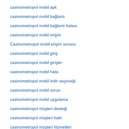
casinometropol mobil apk
casinometropol mobil bağlantı
casinometropol mobil bağlantı hatası
casinometropol mobil erişim
Casinometropol mobil erişim sorunu
casinometropol mobil giriş
casinometropol mobil girişler
casinometropol mobil hata
casinometropol mobil indir seçeneği
casinometropol mobil sorun
casinometropol mobil uygulama
casinometropol müşteri desteği
casinometropol müşteri hattı
casinometropol müşteri hizmetleri