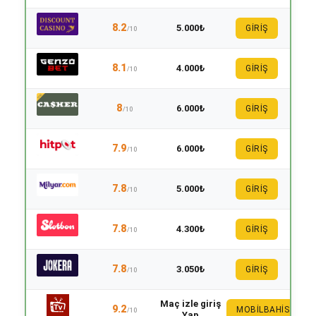
8.2
5.000₺
GİRİŞ
/10
8.1
4.000₺
GİRİŞ
/10
8
6.000₺
GİRİŞ
/10
7.9
6.000₺
GİRİŞ
/10
7.8
5.000₺
GİRİŞ
/10
7.8
4.300₺
GİRİŞ
/10
7.8
3.050₺
GİRİŞ
/10
Maç izle giriş
9.2
MOBILBAHIS
/10
Yap