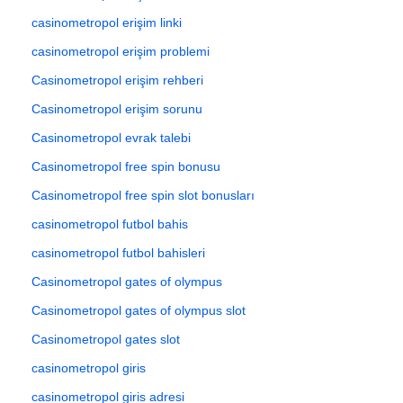
casinometropol erişim linki
casinometropol erişim problemi
Casinometropol erişim rehberi
Casinometropol erişim sorunu
Casinometropol evrak talebi
Casinometropol free spin bonusu
Casinometropol free spin slot bonusları
casinometropol futbol bahis
casinometropol futbol bahisleri
Casinometropol gates of olympus
Casinometropol gates of olympus slot
Casinometropol gates slot
casinometropol giris
casinometropol giris adresi