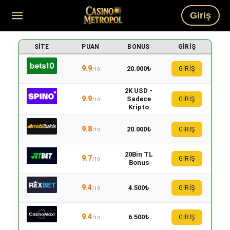
Giriş
SITE
PUAN
BONUS
GIRIŞ
9.9
20.000₺
GİRİŞ
/10
2K USD -
9.9
Sadece
GİRİŞ
/10
Kripto
9.8
20.000₺
GİRİŞ
/10
20Bin TL
9.7
GİRİŞ
/10
Bonus
9.4
4.500₺
GİRİŞ
/10
9.4
6.500₺
GİRİŞ
/10