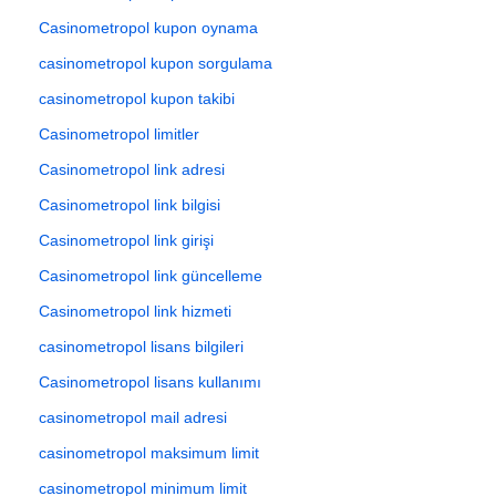
Casinometropol kupon oynama
casinometropol kupon sorgulama
casinometropol kupon takibi
Casinometropol limitler
Casinometropol link adresi
Casinometropol link bilgisi
Casinometropol link girişi
Casinometropol link güncelleme
Casinometropol link hizmeti
casinometropol lisans bilgileri
Casinometropol lisans kullanımı
casinometropol mail adresi
casinometropol maksimum limit
casinometropol minimum limit