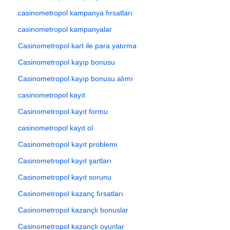
casinometropol kampanya fırsatları
casinometropol kampanyalar
Casinometropol kart ile para yatırma
Casinometropol kayıp bonusu
Casinometropol kayıp bonusu alımı
casinometropol kayıt
Casinometropol kayıt formu
casinometropol kayıt ol
Casinometropol kayıt problemi
Casinometropol kayıt şartları
Casinometropol kayıt sorunu
Casinometropol kazanç fırsatları
Casinometropol kazançlı bonuslar
Casinometropol kazançlı oyunlar