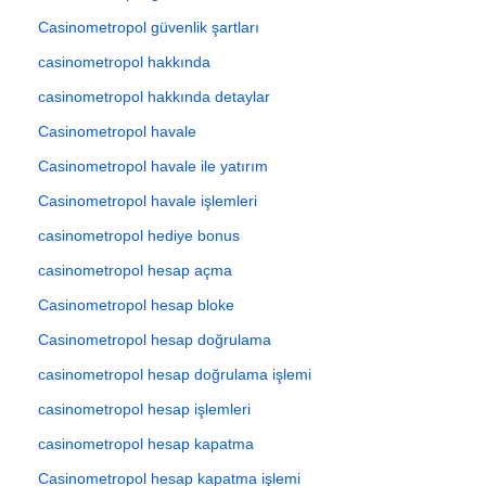
Casinometropol güvenlik şartları
casinometropol hakkında
casinometropol hakkında detaylar
Casinometropol havale
Casinometropol havale ile yatırım
Casinometropol havale işlemleri
casinometropol hediye bonus
casinometropol hesap açma
Casinometropol hesap bloke
Casinometropol hesap doğrulama
casinometropol hesap doğrulama işlemi
casinometropol hesap işlemleri
casinometropol hesap kapatma
Casinometropol hesap kapatma işlemi