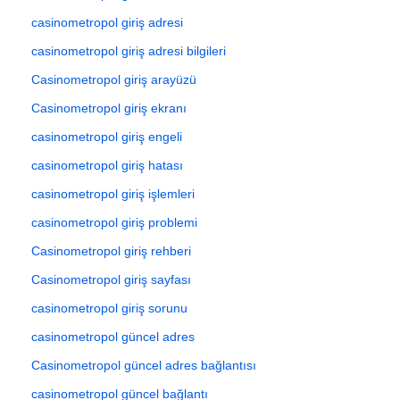
casinometropol giriş adresi
casinometropol giriş adresi bilgileri
Casinometropol giriş arayüzü
Casinometropol giriş ekranı
casinometropol giriş engeli
casinometropol giriş hatası
casinometropol giriş işlemleri
casinometropol giriş problemi
Casinometropol giriş rehberi
Casinometropol giriş sayfası
casinometropol giriş sorunu
casinometropol güncel adres
Casinometropol güncel adres bağlantısı
casinometropol güncel bağlantı