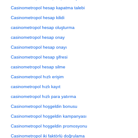
Casinometropol hesap kapatma talebi
Casinometropol hesap kilidi
casinometropol hesap oluşturma
casinometropol hesap onay
Casinometropol hesap onayı
Casinometropol hesap şifresi
casinometropol hesap silme
Casinometropol hızlı erişim
casinometropol hızlı kayıt
casinometropol hızlı para yatırma
Casinometropol hoşgeldin bonusu
Casinometropol hoşgeldin kampanyası
Casinometropol hoşgeldin promosyonu
Casinometropol iki faktörlü doğrulama