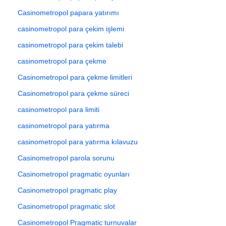
Casinometropol papara yatırımı
casinometropol para çekim işlemi
casinometropol para çekim talebi
casinometropol para çekme
Casinometropol para çekme limitleri
Casinometropol para çekme süreci
casinometropol para limiti
casinometropol para yatırma
casinometropol para yatırma kılavuzu
Casinometropol parola sorunu
Casinometropol pragmatic oyunları
Casinometropol pragmatic play
Casinometropol pragmatic slot
Casinometropol Pragmatic turnuvalar