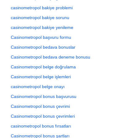
casinometropol bakiye problemi
casinometropol bakiye sorunu
casinometropol bakiye yenileme
Casinometropol başvuru formu
Casinometropol bedava bonuslar
Casinometropol bedava deneme bonusu
Casinometropol belge doğrulama
Casinometropol belge işlemleri
casinometropol belge onayı
Casinometropol bonus başvurusu
Casinometropol bonus çevrimi
Casinometropol bonus çevrimleri
casinometropol bonus fırsatları
Casinometropol bonus şartları