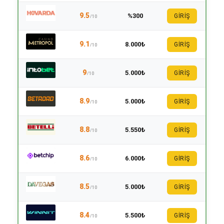
9.5
%300
GİRİŞ
/10
9.1
8.000₺
GİRİŞ
/10
9
5.000₺
GİRİŞ
/10
8.9
5.000₺
GİRİŞ
/10
8.8
5.550₺
GİRİŞ
/10
8.6
6.000₺
GİRİŞ
/10
8.5
5.000₺
GİRİŞ
/10
8.4
5.500₺
GİRİŞ
/10