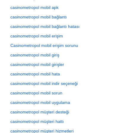
casinometropol mobil apk
casinometropol mobil bağlantı
casinometropol mobil bağlantı hatası
casinometropol mobil erişim
Casinometropol mobil erişim sorunu
casinometropol mobil giriş
casinometropol mobil girişler
casinometropol mobil hata
casinometropol mobil indir seçeneği
casinometropol mobil sorun
casinometropol mobil uygulama
casinometropol müşteri desteği
casinometropol müşteri hattı
casinometropol müşteri hizmetleri