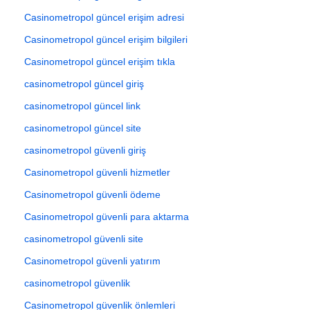
Casinometropol güncel erişim adresi
Casinometropol güncel erişim bilgileri
Casinometropol güncel erişim tıkla
casinometropol güncel giriş
casinometropol güncel link
casinometropol güncel site
casinometropol güvenli giriş
Casinometropol güvenli hizmetler
Casinometropol güvenli ödeme
Casinometropol güvenli para aktarma
casinometropol güvenli site
Casinometropol güvenli yatırım
casinometropol güvenlik
Casinometropol güvenlik önlemleri