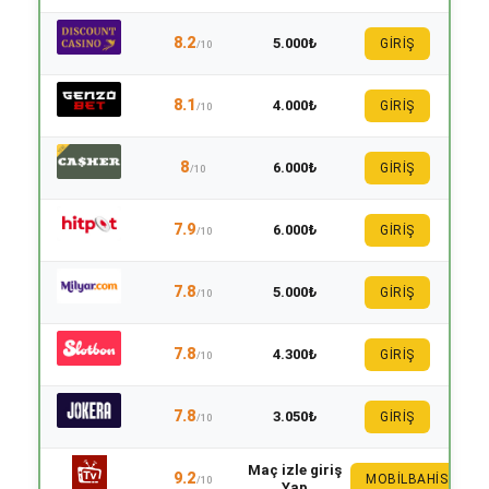
8.2
5.000₺
GİRİŞ
/10
8.1
4.000₺
GİRİŞ
/10
8
6.000₺
GİRİŞ
/10
7.9
6.000₺
GİRİŞ
/10
7.8
5.000₺
GİRİŞ
/10
7.8
4.300₺
GİRİŞ
/10
7.8
3.050₺
GİRİŞ
/10
Maç izle giriş
9.2
MOBILBAHIS
/10
Yap