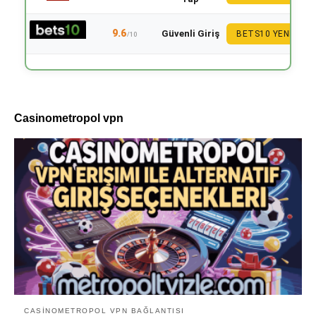
9.6
Güvenli Giriş
BETS10 YENI
/10
Casinometropol vpn
CASINOMETROPOL VPN BAĞLANTISI