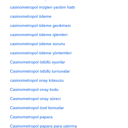
casinometropol müşteri yardım hattı
casinometropol ödeme
casinometropol ödeme gecikmesi
casinometropol ödeme işlemleri
casinometropol ödeme sorunu
casinometropol ödeme yöntemleri
Casinometropol ödüllü oyunlar
Casinometropol ödüllü turnuvalar
casinometropol onay kılavuzu
Casinometropol onay kodu
Casinometropol onay süreci
Casinometropol özel bonuslar
Casinometropol papara
Casinometropol papara para yatırma