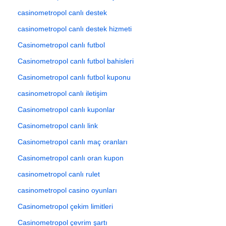
casinometropol canlı destek
casinometropol canlı destek hizmeti
Casinometropol canlı futbol
Casinometropol canlı futbol bahisleri
Casinometropol canlı futbol kuponu
casinometropol canlı iletişim
Casinometropol canlı kuponlar
Casinometropol canlı link
Casinometropol canlı maç oranları
Casinometropol canlı oran kupon
casinometropol canlı rulet
casinometropol casino oyunları
Casinometropol çekim limitleri
Casinometropol çevrim şartı