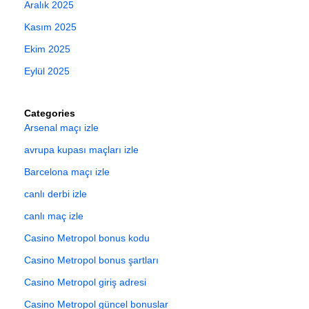
Aralık 2025
Kasım 2025
Ekim 2025
Eylül 2025
Categories
Arsenal maçı izle
avrupa kupası maçları izle
Barcelona maçı izle
canlı derbi izle
canlı maç izle
Casino Metropol bonus kodu
Casino Metropol bonus şartları
Casino Metropol giriş adresi
Casino Metropol güncel bonuslar