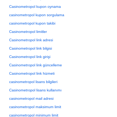
Casinometropol kupon oynama
casinometropol kupon sorgulama
casinometropol kupon takibi
Casinometropol limitler
Casinometropol link adresi
Casinometropol link bilgisi
Casinometropol link girişi
Casinometropol link güncelleme
Casinometropol link hizmeti
casinometropol lisans bilgileri
Casinometropol lisans kullanımı
casinometropol mail adresi
casinometropol maksimum limit
casinometropol minimum limit