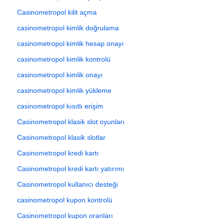
Casinometropol kilit açma
casinometropol kimlik doğrulama
casinometropol kimlik hesap onayı
casinometropol kimlik kontrolü
casinometropol kimlik onayı
casinometropol kimlik yükleme
casinometropol kısıtlı erişim
Casinometropol klasik slot oyunları
Casinometropol klasik slotlar
Casinometropol kredi kartı
Casinometropol kredi kartı yatırımı
Casinometropol kullanıcı desteği
casinometropol kupon kontrolü
Casinometropol kupon oranları