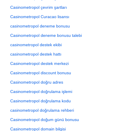
Casinometropol çevrim şartları
Casinometropol Curacao lisansı
casinometropol deneme bonusu
Casinometropol deneme bonusu talebi
casinometropol destek ekibi
casinometropol destek hattı
Casinometropol destek merkezi
Casinometropol discount bonusu
Casinometropol doğru adres
Casinometropol doğrulama işlemi
Casinometropol doğrulama kodu
casinometropol doğrulama rehberi
Casinometropol doğum günü bonusu
Casinometropol domain bilgisi