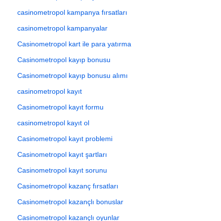
casinometropol kampanya fırsatları
casinometropol kampanyalar
Casinometropol kart ile para yatırma
Casinometropol kayıp bonusu
Casinometropol kayıp bonusu alımı
casinometropol kayıt
Casinometropol kayıt formu
casinometropol kayıt ol
Casinometropol kayıt problemi
Casinometropol kayıt şartları
Casinometropol kayıt sorunu
Casinometropol kazanç fırsatları
Casinometropol kazançlı bonuslar
Casinometropol kazançlı oyunlar