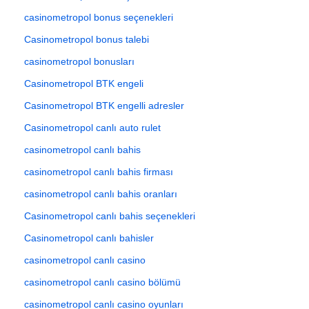
casinometropol bonus seçenekleri
Casinometropol bonus talebi
casinometropol bonusları
Casinometropol BTK engeli
Casinometropol BTK engelli adresler
Casinometropol canlı auto rulet
casinometropol canlı bahis
casinometropol canlı bahis firması
casinometropol canlı bahis oranları
Casinometropol canlı bahis seçenekleri
Casinometropol canlı bahisler
casinometropol canlı casino
casinometropol canlı casino bölümü
casinometropol canlı casino oyunları