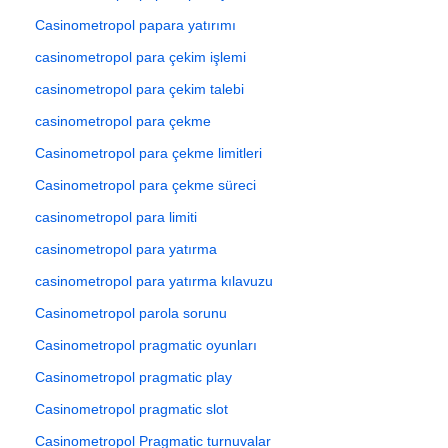
Casinometropol papara yatırımı
casinometropol para çekim işlemi
casinometropol para çekim talebi
casinometropol para çekme
Casinometropol para çekme limitleri
Casinometropol para çekme süreci
casinometropol para limiti
casinometropol para yatırma
casinometropol para yatırma kılavuzu
Casinometropol parola sorunu
Casinometropol pragmatic oyunları
Casinometropol pragmatic play
Casinometropol pragmatic slot
Casinometropol Pragmatic turnuvalar