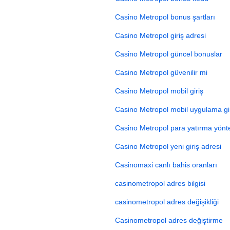
Casino Metropol bonus şartları
Casino Metropol giriş adresi
Casino Metropol güncel bonuslar
Casino Metropol güvenilir mi
Casino Metropol mobil giriş
Casino Metropol mobil uygulama gi
Casino Metropol para yatırma yönt
Casino Metropol yeni giriş adresi
Casinomaxi canlı bahis oranları
casinometropol adres bilgisi
casinometropol adres değişikliği
Casinometropol adres değiştirme