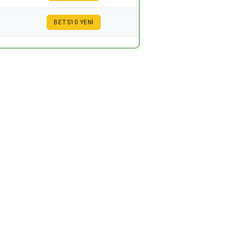
BETS10 YENI