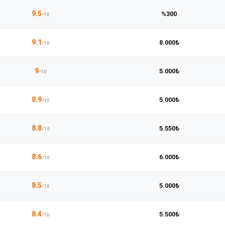
9.5
%300
/10
9.1
8.000₺
/10
9
5.000₺
/10
8.9
5.000₺
/10
8.8
5.550₺
/10
8.6
6.000₺
/10
8.5
5.000₺
/10
8.4
5.500₺
/10