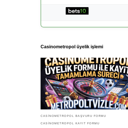
Casinometropol üyelik işlemi
CASINOMETROPOL BAŞVURU FORMU
CASINOMETROPOL KAYIT FORMU