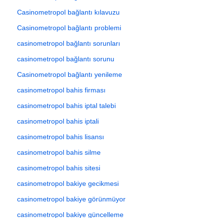
Casinometropol bağlantı kılavuzu
Casinometropol bağlantı problemi
casinometropol bağlantı sorunları
casinometropol bağlantı sorunu
Casinometropol bağlantı yenileme
casinometropol bahis firması
casinometropol bahis iptal talebi
casinometropol bahis iptali
casinometropol bahis lisansı
casinometropol bahis silme
casinometropol bahis sitesi
casinometropol bakiye gecikmesi
casinometropol bakiye görünmüyor
casinometropol bakiye güncelleme