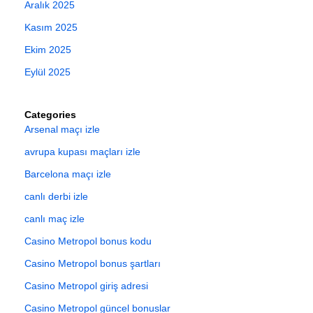
Aralık 2025
Kasım 2025
Ekim 2025
Eylül 2025
Categories
Arsenal maçı izle
avrupa kupası maçları izle
Barcelona maçı izle
canlı derbi izle
canlı maç izle
Casino Metropol bonus kodu
Casino Metropol bonus şartları
Casino Metropol giriş adresi
Casino Metropol güncel bonuslar