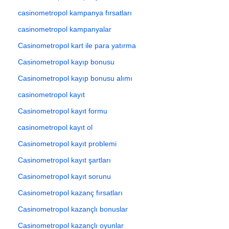
casinometropol kampanya fırsatları
casinometropol kampanyalar
Casinometropol kart ile para yatırma
Casinometropol kayıp bonusu
Casinometropol kayıp bonusu alımı
casinometropol kayıt
Casinometropol kayıt formu
casinometropol kayıt ol
Casinometropol kayıt problemi
Casinometropol kayıt şartları
Casinometropol kayıt sorunu
Casinometropol kazanç fırsatları
Casinometropol kazançlı bonuslar
Casinometropol kazançlı oyunlar