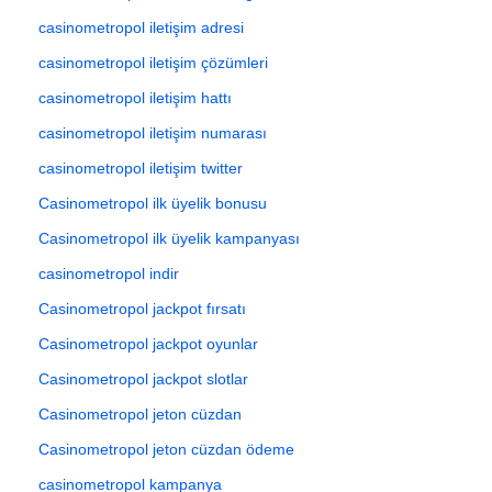
casinometropol iletişim adresi
casinometropol iletişim çözümleri
casinometropol iletişim hattı
casinometropol iletişim numarası
casinometropol iletişim twitter
Casinometropol ilk üyelik bonusu
Casinometropol ilk üyelik kampanyası
casinometropol indir
Casinometropol jackpot fırsatı
Casinometropol jackpot oyunlar
Casinometropol jackpot slotlar
Casinometropol jeton cüzdan
Casinometropol jeton cüzdan ödeme
casinometropol kampanya