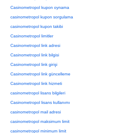
Casinometropol kupon oynama
casinometropol kupon sorgulama
casinometropol kupon takibi
Casinometropol limitler
Casinometropol link adresi
Casinometropol link bilgisi
Casinometropol link girişi
Casinometropol link güncelleme
Casinometropol link hizmeti
casinometropol lisans bilgileri
Casinometropol lisans kullanımı
casinometropol mail adresi
casinometropol maksimum limit
casinometropol minimum limit