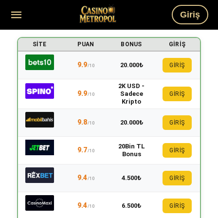
Giriş
SITE
PUAN
BONUS
GIRIŞ
9.9
20.000₺
GİRİŞ
/10
2K USD -
9.9
Sadece
GİRİŞ
/10
Kripto
9.8
20.000₺
GİRİŞ
/10
20Bin TL
9.7
GİRİŞ
/10
Bonus
9.4
4.500₺
GİRİŞ
/10
9.4
6.500₺
GİRİŞ
/10