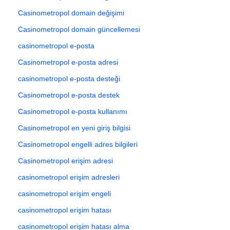
Casinometropol domain değişimi
Casinometropol domain güncellemesi
casinometropol e-posta
Casinometropol e-posta adresi
casinometropol e-posta desteği
Casinometropol e-posta destek
Casinometropol e-posta kullanımı
Casinometropol en yeni giriş bilgisi
Casinometropol engelli adres bilgileri
Casinometropol erişim adresi
casinometropol erişim adresleri
casinometropol erişim engeli
casinometropol erişim hatası
casinometropol erişim hatası alma