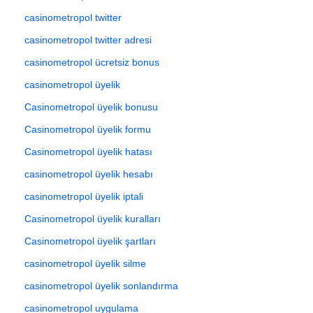
casinometropol twitter
casinometropol twitter adresi
casinometropol ücretsiz bonus
casinometropol üyelik
Casinometropol üyelik bonusu
Casinometropol üyelik formu
Casinometropol üyelik hatası
casinometropol üyelik hesabı
casinometropol üyelik iptali
Casinometropol üyelik kuralları
Casinometropol üyelik şartları
casinometropol üyelik silme
casinometropol üyelik sonlandırma
casinometropol uygulama