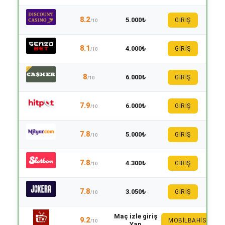
8.2
5.000₺
GİRİŞ
/10
8.1
4.000₺
GİRİŞ
/10
8
6.000₺
GİRİŞ
/10
7.9
6.000₺
GİRİŞ
/10
7.8
5.000₺
GİRİŞ
/10
7.8
4.300₺
GİRİŞ
/10
7.8
3.050₺
GİRİŞ
/10
Maç izle giriş
9.2
MOBILBAHIS
/10
Yap