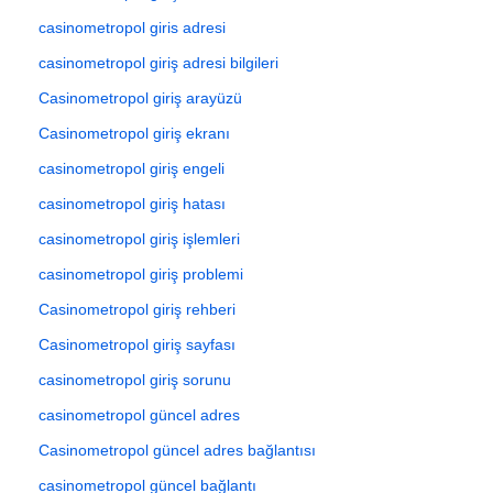
casinometropol giris adresi
casinometropol giriş adresi bilgileri
Casinometropol giriş arayüzü
Casinometropol giriş ekranı
casinometropol giriş engeli
casinometropol giriş hatası
casinometropol giriş işlemleri
casinometropol giriş problemi
Casinometropol giriş rehberi
Casinometropol giriş sayfası
casinometropol giriş sorunu
casinometropol güncel adres
Casinometropol güncel adres bağlantısı
casinometropol güncel bağlantı