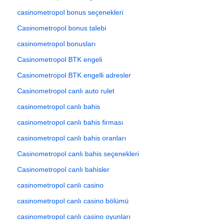
casinometropol bonus seçenekleri
Casinometropol bonus talebi
casinometropol bonusları
Casinometropol BTK engeli
Casinometropol BTK engelli adresler
Casinometropol canlı auto rulet
casinometropol canlı bahis
casinometropol canlı bahis firması
casinometropol canlı bahis oranları
Casinometropol canlı bahis seçenekleri
Casinometropol canlı bahisler
casinometropol canlı casino
casinometropol canlı casino bölümü
casinometropol canlı casino oyunları