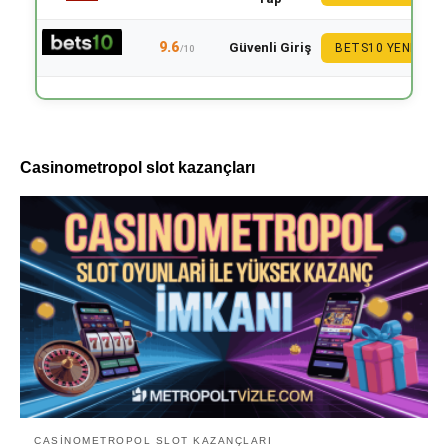
9.6
Güvenli Giriş
BETS10 YENI
/10
Casinometropol slot kazançları
CASINOMETROPOL SLOT KAZANÇLARI