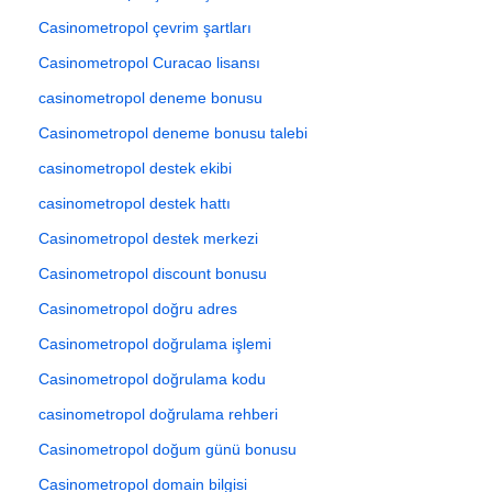
Casinometropol çevrim şartları
Casinometropol Curacao lisansı
casinometropol deneme bonusu
Casinometropol deneme bonusu talebi
casinometropol destek ekibi
casinometropol destek hattı
Casinometropol destek merkezi
Casinometropol discount bonusu
Casinometropol doğru adres
Casinometropol doğrulama işlemi
Casinometropol doğrulama kodu
casinometropol doğrulama rehberi
Casinometropol doğum günü bonusu
Casinometropol domain bilgisi