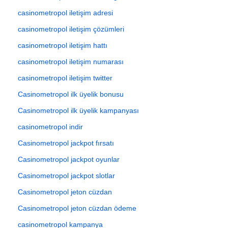
casinometropol iletişim adresi
casinometropol iletişim çözümleri
casinometropol iletişim hattı
casinometropol iletişim numarası
casinometropol iletişim twitter
Casinometropol ilk üyelik bonusu
Casinometropol ilk üyelik kampanyası
casinometropol indir
Casinometropol jackpot fırsatı
Casinometropol jackpot oyunlar
Casinometropol jackpot slotlar
Casinometropol jeton cüzdan
Casinometropol jeton cüzdan ödeme
casinometropol kampanya