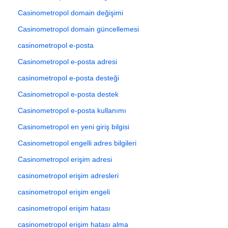
Casinometropol domain değişimi
Casinometropol domain güncellemesi
casinometropol e-posta
Casinometropol e-posta adresi
casinometropol e-posta desteği
Casinometropol e-posta destek
Casinometropol e-posta kullanımı
Casinometropol en yeni giriş bilgisi
Casinometropol engelli adres bilgileri
Casinometropol erişim adresi
casinometropol erişim adresleri
casinometropol erişim engeli
casinometropol erişim hatası
casinometropol erişim hatası alma