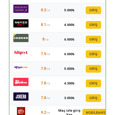
8.2
5.000₺
GİRİŞ
/10
8.1
4.000₺
GİRİŞ
/10
8
6.000₺
GİRİŞ
/10
7.9
6.000₺
GİRİŞ
/10
7.8
5.000₺
GİRİŞ
/10
7.8
4.300₺
GİRİŞ
/10
7.8
3.050₺
GİRİŞ
/10
Maç izle giriş
9.2
MOBILBAHIS
/10
Yap