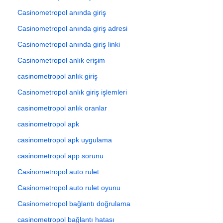
Casinometropol anında giriş
Casinometropol anında giriş adresi
Casinometropol anında giriş linki
Casinometropol anlık erişim
casinometropol anlık giriş
Casinometropol anlık giriş işlemleri
casinometropol anlık oranlar
casinometropol apk
casinometropol apk uygulama
casinometropol app sorunu
Casinometropol auto rulet
Casinometropol auto rulet oyunu
Casinometropol bağlantı doğrulama
casinometropol bağlantı hatası