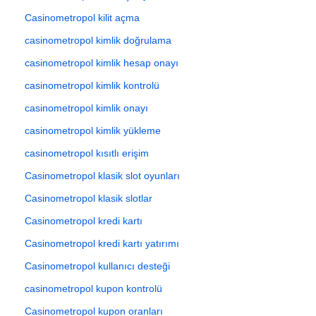
Casinometropol kilit açma
casinometropol kimlik doğrulama
casinometropol kimlik hesap onayı
casinometropol kimlik kontrolü
casinometropol kimlik onayı
casinometropol kimlik yükleme
casinometropol kısıtlı erişim
Casinometropol klasik slot oyunları
Casinometropol klasik slotlar
Casinometropol kredi kartı
Casinometropol kredi kartı yatırımı
Casinometropol kullanıcı desteği
casinometropol kupon kontrolü
Casinometropol kupon oranları