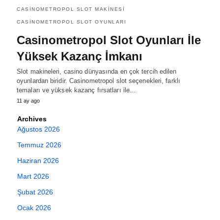
CASINOMETROPOL SLOT MAKINESI
CASINOMETROPOL SLOT OYUNLARI
Casinometropol Slot Oyunları İle
Yüksek Kazanç İmkanı
Slot makineleri, casino dünyasında en çok tercih edilen
oyunlardan biridir. Casinometropol slot seçenekleri, farklı
temaları ve yüksek kazanç fırsatları ile…
11 ay ago
Archives
Ağustos 2026
Temmuz 2026
Haziran 2026
Mart 2026
Şubat 2026
Ocak 2026