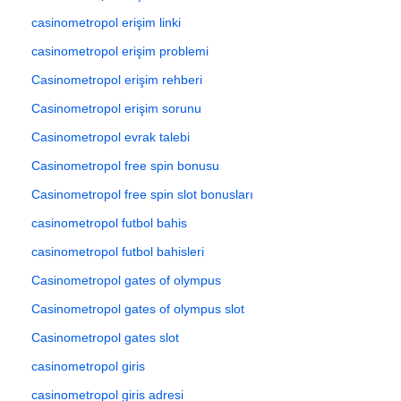
casinometropol erişim linki
casinometropol erişim problemi
Casinometropol erişim rehberi
Casinometropol erişim sorunu
Casinometropol evrak talebi
Casinometropol free spin bonusu
Casinometropol free spin slot bonusları
casinometropol futbol bahis
casinometropol futbol bahisleri
Casinometropol gates of olympus
Casinometropol gates of olympus slot
Casinometropol gates slot
casinometropol giris
casinometropol giris adresi