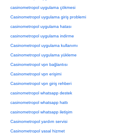
casinometropol uygulama çökmesi
Casinometropol uygulama giriş problemi
casinometropol uygulama hatası
casinometropol uygulama indirme
Casinometropol uygulama kullanımı
Casinometropol uygulama yükleme
Casinometropol vpn bağlantısı
Casinometropol vpn erişimi
Casinometropol vpn giriş rehberi
casinometropol whatsapp destek
casinometropol whatsapp hattı
casinometropol whatsapp iletişim
Casinometropol yardım servisi
Casinometropol yasal hizmet