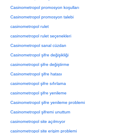
Casinometropol promosyon koşulları
Casinometropol promosyon talebi
casinometropol rulet
casinometropol rulet seçenekleri
Casinometropol sanal cüzdan
Casinometropol şifre değişikliği
casinometropol şifre değiştirme
Casinometropol şifre hatası
casinometropol şifre sıfırlama
casinometropol şifre yenileme
Casinometropol şifre yenileme problemi
Casinometropol şifremi unuttum
casinometropol site açılmıyor
casinometropol site erişim problemi