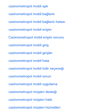
casinometropol mobil apk
casinometropol mobil bağlantı
casinometropol mobil bağlantı hatası
casinometropol mobil erişim
Casinometropol mobil erişim sorunu
casinometropol mobil giriş
casinometropol mobil girişler
casinometropol mobil hata
casinometropol mobil indir seçeneği
casinometropol mobil sorun
casinometropol mobil uygulama
casinometropol müşteri desteği
casinometropol müşteri hattı
casinometropol müşteri hizmetleri