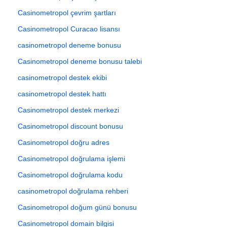
Casinometropol çevrim şartları
Casinometropol Curacao lisansı
casinometropol deneme bonusu
Casinometropol deneme bonusu talebi
casinometropol destek ekibi
casinometropol destek hattı
Casinometropol destek merkezi
Casinometropol discount bonusu
Casinometropol doğru adres
Casinometropol doğrulama işlemi
Casinometropol doğrulama kodu
casinometropol doğrulama rehberi
Casinometropol doğum günü bonusu
Casinometropol domain bilgisi