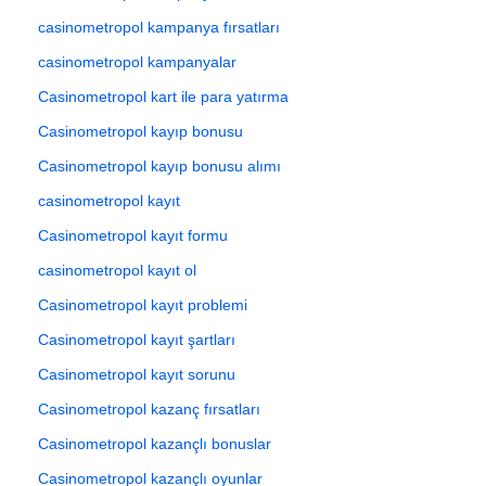
casinometropol kampanya fırsatları
casinometropol kampanyalar
Casinometropol kart ile para yatırma
Casinometropol kayıp bonusu
Casinometropol kayıp bonusu alımı
casinometropol kayıt
Casinometropol kayıt formu
casinometropol kayıt ol
Casinometropol kayıt problemi
Casinometropol kayıt şartları
Casinometropol kayıt sorunu
Casinometropol kazanç fırsatları
Casinometropol kazançlı bonuslar
Casinometropol kazançlı oyunlar