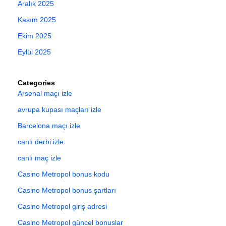
Aralık 2025
Kasım 2025
Ekim 2025
Eylül 2025
Categories
Arsenal maçı izle
avrupa kupası maçları izle
Barcelona maçı izle
canlı derbi izle
canlı maç izle
Casino Metropol bonus kodu
Casino Metropol bonus şartları
Casino Metropol giriş adresi
Casino Metropol güncel bonuslar