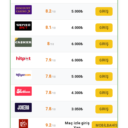
8.2
5.000₺
GİRİŞ
/10
8.1
4.000₺
GİRİŞ
/10
8
6.000₺
GİRİŞ
/10
7.9
6.000₺
GİRİŞ
/10
7.8
5.000₺
GİRİŞ
/10
7.8
4.300₺
GİRİŞ
/10
7.8
3.050₺
GİRİŞ
/10
Maç izle giriş
9.2
MOBILBAHIS
/10
Yap