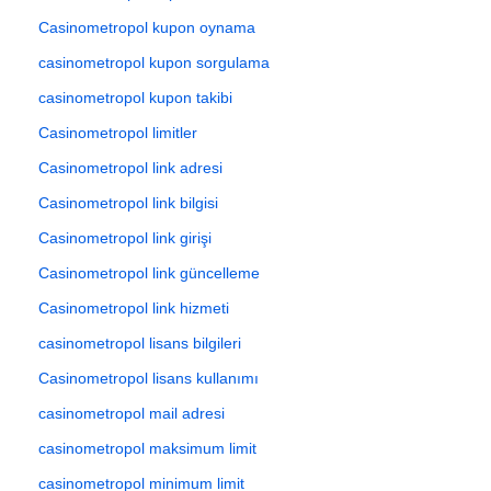
Casinometropol kupon oynama
casinometropol kupon sorgulama
casinometropol kupon takibi
Casinometropol limitler
Casinometropol link adresi
Casinometropol link bilgisi
Casinometropol link girişi
Casinometropol link güncelleme
Casinometropol link hizmeti
casinometropol lisans bilgileri
Casinometropol lisans kullanımı
casinometropol mail adresi
casinometropol maksimum limit
casinometropol minimum limit