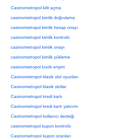
Casinometropol kilit açma
casinometropol kimlik doğrulama
casinometropol kimlik hesap onayı
casinometropol kimlik kontrolü
casinometropol kimlik onayı
casinometropol kimlik yükleme
casinometropol kısıtlı erişim
Casinometropol klasik slot oyunları
Casinometropol klasik slotlar
Casinometropol kredi kartı
Casinometropol kredi kartı yatırımı
Casinometropol kullanıcı desteği
casinometropol kupon kontrolü
Casinometropol kupon oranları