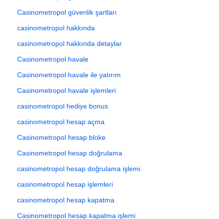
Casinometropol güvenlik şartları
casinometropol hakkında
casinometropol hakkında detaylar
Casinometropol havale
Casinometropol havale ile yatırım
Casinometropol havale işlemleri
casinometropol hediye bonus
casinometropol hesap açma
Casinometropol hesap bloke
Casinometropol hesap doğrulama
casinometropol hesap doğrulama işlemi
casinometropol hesap işlemleri
casinometropol hesap kapatma
Casinometropol hesap kapatma işlemi