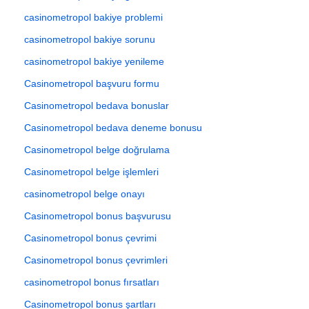
casinometropol bakiye problemi
casinometropol bakiye sorunu
casinometropol bakiye yenileme
Casinometropol başvuru formu
Casinometropol bedava bonuslar
Casinometropol bedava deneme bonusu
Casinometropol belge doğrulama
Casinometropol belge işlemleri
casinometropol belge onayı
Casinometropol bonus başvurusu
Casinometropol bonus çevrimi
Casinometropol bonus çevrimleri
casinometropol bonus fırsatları
Casinometropol bonus şartları