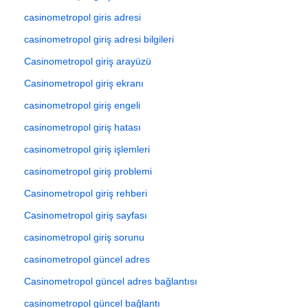
casinometropol giris adresi
casinometropol giriş adresi bilgileri
Casinometropol giriş arayüzü
Casinometropol giriş ekranı
casinometropol giriş engeli
casinometropol giriş hatası
casinometropol giriş işlemleri
casinometropol giriş problemi
Casinometropol giriş rehberi
Casinometropol giriş sayfası
casinometropol giriş sorunu
casinometropol güncel adres
Casinometropol güncel adres bağlantısı
casinometropol güncel bağlantı