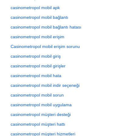
casinometropol mobil apk
casinometropol mobil bağlantı
casinometropol mobil bağlantı hatası
casinometropol mobil erişim
Casinometropol mobil erişim sorunu
casinometropol mobil giriş
casinometropol mobil girişler
casinometropol mobil hata
casinometropol mobil indir seçeneği
casinometropol mobil sorun
casinometropol mobil uygulama
casinometropol müşteri desteği
casinometropol müşteri hattı
casinometropol müşteri hizmetleri