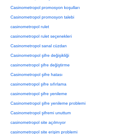
Casinometropol promosyon koşulları
Casinometropol promosyon talebi
casinometropol rulet
casinometropol rulet seçenekleri
Casinometropol sanal cüzdan
Casinometropol şifre değişikliği
casinometropol şifre değiştirme
Casinometropol şifre hatası
casinometropol şifre sıfırlama
casinometropol şifre yenileme
Casinometropol şifre yenileme problemi
Casinometropol şifremi unuttum
casinometropol site açılmıyor
casinometropol site erişim problemi