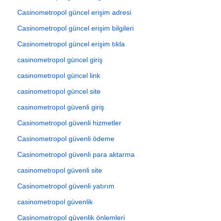
Casinometropol güncel erişim adresi
Casinometropol güncel erişim bilgileri
Casinometropol güncel erişim tıkla
casinometropol güncel giriş
casinometropol güncel link
casinometropol güncel site
casinometropol güvenli giriş
Casinometropol güvenli hizmetler
Casinometropol güvenli ödeme
Casinometropol güvenli para aktarma
casinometropol güvenli site
Casinometropol güvenli yatırım
casinometropol güvenlik
Casinometropol güvenlik önlemleri