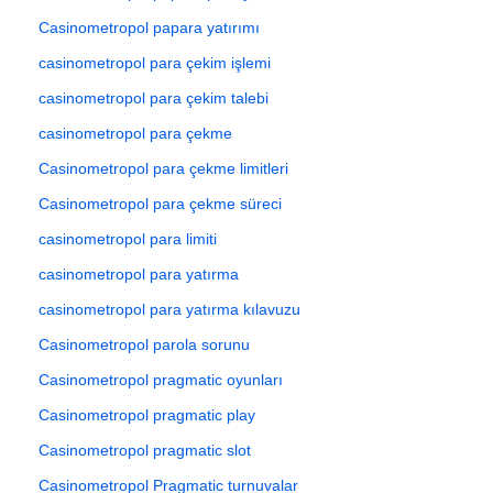
Casinometropol papara yatırımı
casinometropol para çekim işlemi
casinometropol para çekim talebi
casinometropol para çekme
Casinometropol para çekme limitleri
Casinometropol para çekme süreci
casinometropol para limiti
casinometropol para yatırma
casinometropol para yatırma kılavuzu
Casinometropol parola sorunu
Casinometropol pragmatic oyunları
Casinometropol pragmatic play
Casinometropol pragmatic slot
Casinometropol Pragmatic turnuvalar