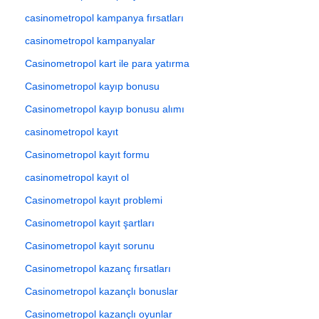
casinometropol kampanya fırsatları
casinometropol kampanyalar
Casinometropol kart ile para yatırma
Casinometropol kayıp bonusu
Casinometropol kayıp bonusu alımı
casinometropol kayıt
Casinometropol kayıt formu
casinometropol kayıt ol
Casinometropol kayıt problemi
Casinometropol kayıt şartları
Casinometropol kayıt sorunu
Casinometropol kazanç fırsatları
Casinometropol kazançlı bonuslar
Casinometropol kazançlı oyunlar