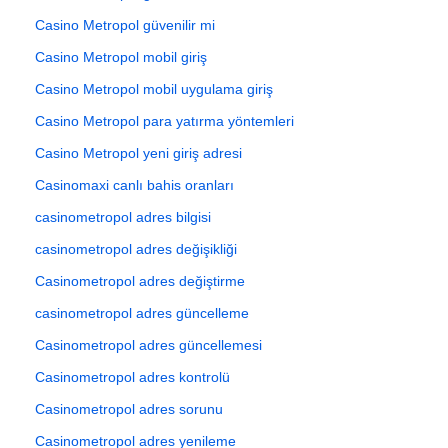
Casino Metropol güvenilir mi
Casino Metropol mobil giriş
Casino Metropol mobil uygulama giriş
Casino Metropol para yatırma yöntemleri
Casino Metropol yeni giriş adresi
Casinomaxi canlı bahis oranları
casinometropol adres bilgisi
casinometropol adres değişikliği
Casinometropol adres değiştirme
casinometropol adres güncelleme
Casinometropol adres güncellemesi
Casinometropol adres kontrolü
Casinometropol adres sorunu
Casinometropol adres yenileme