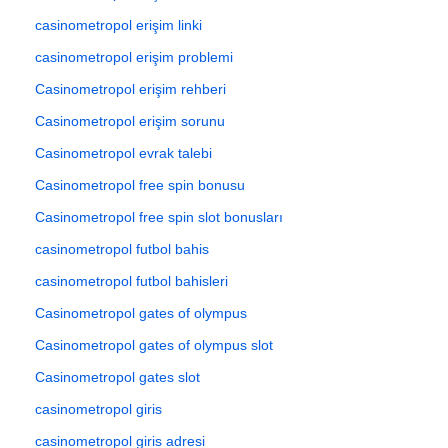
casinometropol erişim linki
casinometropol erişim problemi
Casinometropol erişim rehberi
Casinometropol erişim sorunu
Casinometropol evrak talebi
Casinometropol free spin bonusu
Casinometropol free spin slot bonusları
casinometropol futbol bahis
casinometropol futbol bahisleri
Casinometropol gates of olympus
Casinometropol gates of olympus slot
Casinometropol gates slot
casinometropol giris
casinometropol giris adresi