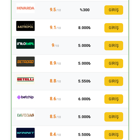
9.5
%300
GİRİŞ
/10
9.1
8.000₺
GİRİŞ
/10
9
5.000₺
GİRİŞ
/10
8.9
5.000₺
GİRİŞ
/10
8.8
5.550₺
GİRİŞ
/10
8.6
6.000₺
GİRİŞ
/10
8.5
5.000₺
GİRİŞ
/10
8.4
5.500₺
GİRİŞ
/10