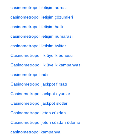
casinometropol iletişim adresi
casinometropol iletişim çözümleri
casinometropol iletişim hattı
casinometropol iletişim numarası
casinometropol iletişim twitter
Casinometropol ilk üyelik bonusu
Casinometropol ilk üyelik kampanyası
casinometropol indir
Casinometropol jackpot fırsatı
Casinometropol jackpot oyunlar
Casinometropol jackpot slotlar
Casinometropol jeton cüzdan
Casinometropol jeton cüzdan ödeme
casinometropol kampanya