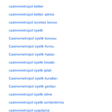
casinometropol twitter
casinometropol twitter adresi
casinometropol ücretsiz bonus
casinometropol üyelik
Casinometropol üyelik bonusu
Casinometropol üyelik formu
Casinometropol üyelik hatası
casinometropol üyelik hesabı
casinometropol üyelik iptali
Casinometropol üyelik kuralları
Casinometropol üyelik şartları
casinometropol üyelik silme
casinometropol üyelik sonlandırma
casinometropol uygulama