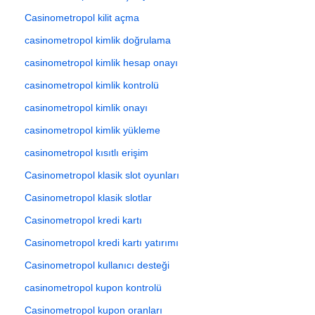
Casinometropol kilit açma
casinometropol kimlik doğrulama
casinometropol kimlik hesap onayı
casinometropol kimlik kontrolü
casinometropol kimlik onayı
casinometropol kimlik yükleme
casinometropol kısıtlı erişim
Casinometropol klasik slot oyunları
Casinometropol klasik slotlar
Casinometropol kredi kartı
Casinometropol kredi kartı yatırımı
Casinometropol kullanıcı desteği
casinometropol kupon kontrolü
Casinometropol kupon oranları