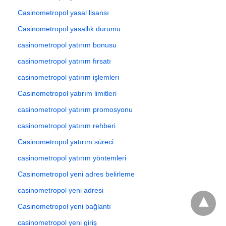
Casinometropol yasal lisansı
Casinometropol yasallık durumu
casinometropol yatırım bonusu
casinometropol yatırım fırsatı
casinometropol yatırım işlemleri
Casinometropol yatırım limitleri
casinometropol yatırım promosyonu
casinometropol yatırım rehberi
Casinometropol yatırım süreci
casinometropol yatırım yöntemleri
Casinometropol yeni adres belirleme
casinometropol yeni adresi
Casinometropol yeni bağlantı
casinometropol yeni giriş