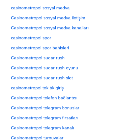
casinometropol sosyal medya
Casinometropol sosyal medya iletişim
Casinometropol sosyal medya kanalları
casinometropol spor
casinometropol spor bahisleri
Casinometropol sugar rush
Casinometropol sugar rush oyunu
Casinometropol sugar rush slot
casinometropol tek tık giriş
Casinometropol telefon bağlantısı
Casinometropol telegram bonusları
Casinometropol telegram fırsatları
Casinometropol telegram kanalı
Casinometropol turnuvalar