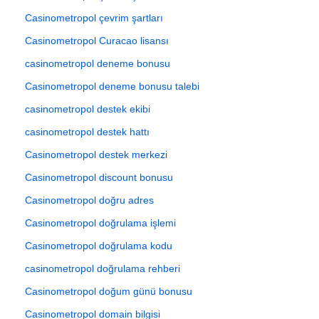
Casinometropol çevrim şartları
Casinometropol Curacao lisansı
casinometropol deneme bonusu
Casinometropol deneme bonusu talebi
casinometropol destek ekibi
casinometropol destek hattı
Casinometropol destek merkezi
Casinometropol discount bonusu
Casinometropol doğru adres
Casinometropol doğrulama işlemi
Casinometropol doğrulama kodu
casinometropol doğrulama rehberi
Casinometropol doğum günü bonusu
Casinometropol domain bilgisi