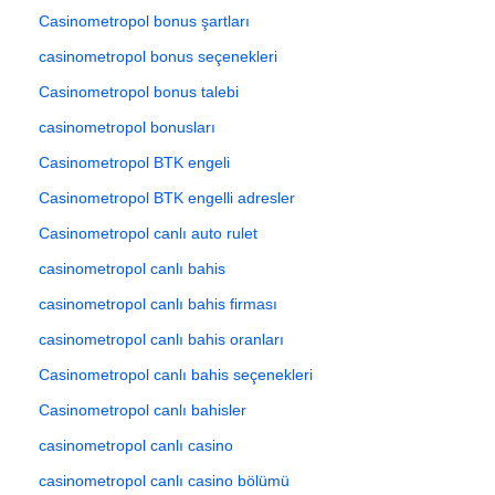
Casinometropol bonus şartları
casinometropol bonus seçenekleri
Casinometropol bonus talebi
casinometropol bonusları
Casinometropol BTK engeli
Casinometropol BTK engelli adresler
Casinometropol canlı auto rulet
casinometropol canlı bahis
casinometropol canlı bahis firması
casinometropol canlı bahis oranları
Casinometropol canlı bahis seçenekleri
Casinometropol canlı bahisler
casinometropol canlı casino
casinometropol canlı casino bölümü