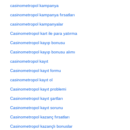
casinometropol kampanya
casinometropol kampanya fırsatları
casinometropol kampanyalar
Casinometropol kart ile para yatırma
Casinometropol kayıp bonusu
Casinometropol kayıp bonusu alımı
casinometropol kayıt
Casinometropol kayıt formu
casinometropol kayıt ol
Casinometropol kayıt problemi
Casinometropol kayıt şartları
Casinometropol kayıt sorunu
Casinometropol kazanç fırsatları
Casinometropol kazançlı bonuslar