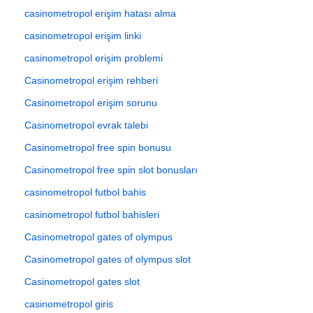
casinometropol erişim hatası alma
casinometropol erişim linki
casinometropol erişim problemi
Casinometropol erişim rehberi
Casinometropol erişim sorunu
Casinometropol evrak talebi
Casinometropol free spin bonusu
Casinometropol free spin slot bonusları
casinometropol futbol bahis
casinometropol futbol bahisleri
Casinometropol gates of olympus
Casinometropol gates of olympus slot
Casinometropol gates slot
casinometropol giris