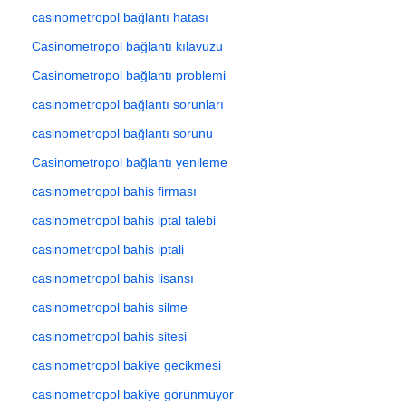
casinometropol bağlantı hatası
Casinometropol bağlantı kılavuzu
Casinometropol bağlantı problemi
casinometropol bağlantı sorunları
casinometropol bağlantı sorunu
Casinometropol bağlantı yenileme
casinometropol bahis firması
casinometropol bahis iptal talebi
casinometropol bahis iptali
casinometropol bahis lisansı
casinometropol bahis silme
casinometropol bahis sitesi
casinometropol bakiye gecikmesi
casinometropol bakiye görünmüyor