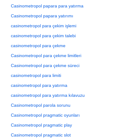
Casinometropol papara para yatırma
Casinometropol papara yatırımı
casinometropol para çekim işlemi
casinometropol para çekim talebi
casinometropol para çekme
Casinometropol para çekme limitleri
Casinometropol para çekme süreci
casinometropol para limiti
casinometropol para yatırma
casinometropol para yatırma kılavuzu
Casinometropol parola sorunu
Casinometropol pragmatic oyunları
Casinometropol pragmatic play
Casinometropol pragmatic slot