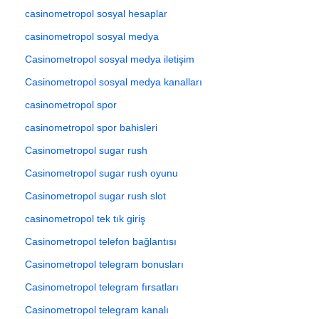
casinometropol sosyal hesaplar
casinometropol sosyal medya
Casinometropol sosyal medya iletişim
Casinometropol sosyal medya kanalları
casinometropol spor
casinometropol spor bahisleri
Casinometropol sugar rush
Casinometropol sugar rush oyunu
Casinometropol sugar rush slot
casinometropol tek tık giriş
Casinometropol telefon bağlantısı
Casinometropol telegram bonusları
Casinometropol telegram fırsatları
Casinometropol telegram kanalı