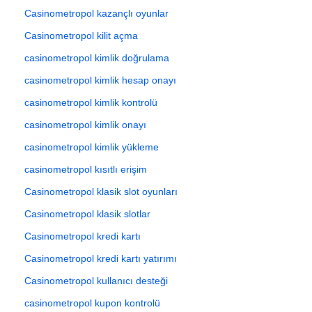
Casinometropol kazançlı oyunlar
Casinometropol kilit açma
casinometropol kimlik doğrulama
casinometropol kimlik hesap onayı
casinometropol kimlik kontrolü
casinometropol kimlik onayı
casinometropol kimlik yükleme
casinometropol kısıtlı erişim
Casinometropol klasik slot oyunları
Casinometropol klasik slotlar
Casinometropol kredi kartı
Casinometropol kredi kartı yatırımı
Casinometropol kullanıcı desteği
casinometropol kupon kontrolü