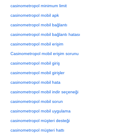
casinometropol minimum limit
casinometropol mobil apk
casinometropol mobil bağlantı
casinometropol mobil bağlantı hatası
casinometropol mobil erişim
Casinometropol mobil erişim sorunu
casinometropol mobil giriş
casinometropol mobil girişler
casinometropol mobil hata
casinometropol mobil indir seçeneği
casinometropol mobil sorun
casinometropol mobil uygulama
casinometropol müşteri desteği
casinometropol müşteri hattı