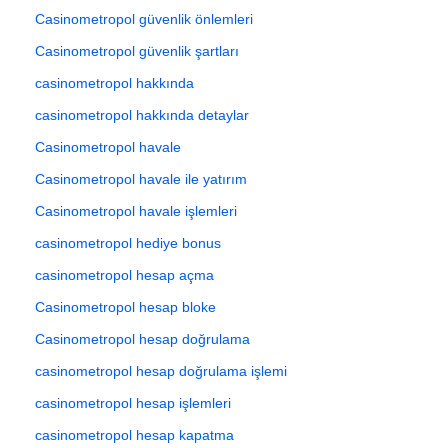
Casinometropol güvenlik önlemleri
Casinometropol güvenlik şartları
casinometropol hakkında
casinometropol hakkında detaylar
Casinometropol havale
Casinometropol havale ile yatırım
Casinometropol havale işlemleri
casinometropol hediye bonus
casinometropol hesap açma
Casinometropol hesap bloke
Casinometropol hesap doğrulama
casinometropol hesap doğrulama işlemi
casinometropol hesap işlemleri
casinometropol hesap kapatma