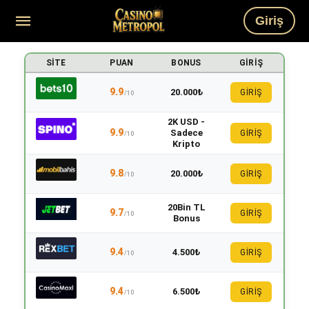
Giriş
SITE
PUAN
BONUS
GIRIŞ
9.9
20.000₺
GİRİŞ
/10
2K USD -
9.9
Sadece
GİRİŞ
/10
Kripto
9.8
20.000₺
GİRİŞ
/10
20Bin TL
9.7
GİRİŞ
/10
Bonus
9.4
4.500₺
GİRİŞ
/10
9.4
6.500₺
GİRİŞ
/10