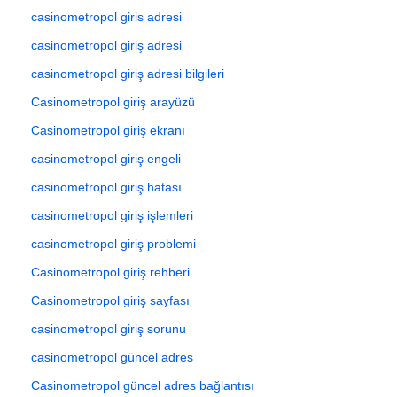
casinometropol giris adresi
casinometropol giriş adresi
casinometropol giriş adresi bilgileri
Casinometropol giriş arayüzü
Casinometropol giriş ekranı
casinometropol giriş engeli
casinometropol giriş hatası
casinometropol giriş işlemleri
casinometropol giriş problemi
Casinometropol giriş rehberi
Casinometropol giriş sayfası
casinometropol giriş sorunu
casinometropol güncel adres
Casinometropol güncel adres bağlantısı