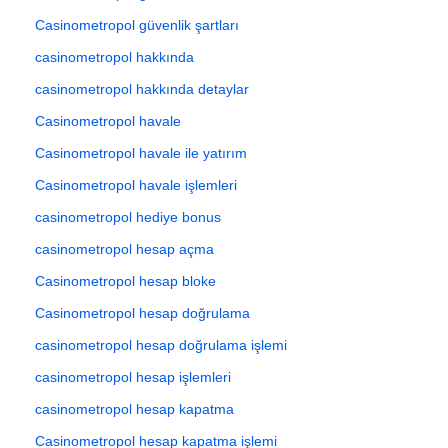
Casinometropol güvenlik şartları
casinometropol hakkında
casinometropol hakkında detaylar
Casinometropol havale
Casinometropol havale ile yatırım
Casinometropol havale işlemleri
casinometropol hediye bonus
casinometropol hesap açma
Casinometropol hesap bloke
Casinometropol hesap doğrulama
casinometropol hesap doğrulama işlemi
casinometropol hesap işlemleri
casinometropol hesap kapatma
Casinometropol hesap kapatma işlemi