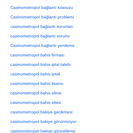
Casinometropol bağlantı kılavuzu
Casinometropol bağlantı problemi
casinometropol bağlantı sorunları
casinometropol bağlantı sorunu
Casinometropol bağlantı yenileme
casinometropol bahis firması
casinometropol bahis iptal talebi
casinometropol bahis iptali
casinometropol bahis lisansı
casinometropol bahis silme
casinometropol bahis sitesi
casinometropol bakiye gecikmesi
casinometropol bakiye görünmüyor
casinometropol bakiye güncelleme