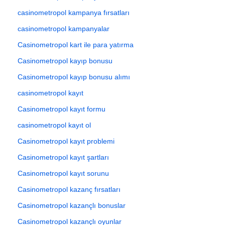
casinometropol kampanya fırsatları
casinometropol kampanyalar
Casinometropol kart ile para yatırma
Casinometropol kayıp bonusu
Casinometropol kayıp bonusu alımı
casinometropol kayıt
Casinometropol kayıt formu
casinometropol kayıt ol
Casinometropol kayıt problemi
Casinometropol kayıt şartları
Casinometropol kayıt sorunu
Casinometropol kazanç fırsatları
Casinometropol kazançlı bonuslar
Casinometropol kazançlı oyunlar