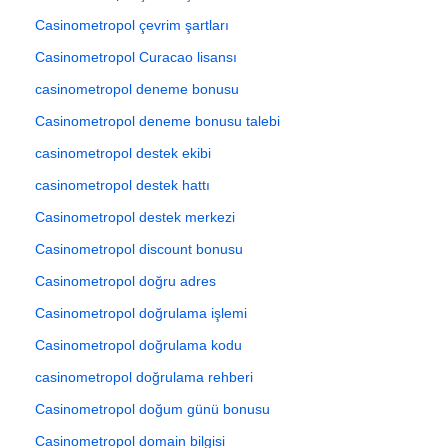
Casinometropol çevrim şartları
Casinometropol Curacao lisansı
casinometropol deneme bonusu
Casinometropol deneme bonusu talebi
casinometropol destek ekibi
casinometropol destek hattı
Casinometropol destek merkezi
Casinometropol discount bonusu
Casinometropol doğru adres
Casinometropol doğrulama işlemi
Casinometropol doğrulama kodu
casinometropol doğrulama rehberi
Casinometropol doğum günü bonusu
Casinometropol domain bilgisi