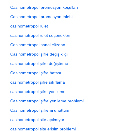
Casinometropol promosyon koşulları
Casinometropol promosyon talebi
casinometropol rulet
casinometropol rulet seçenekleri
Casinometropol sanal cüzdan
Casinometropol şifre değişikliği
casinometropol şifre değiştirme
Casinometropol şifre hatası
casinometropol şifre sıfırlama
casinometropol şifre yenileme
Casinometropol şifre yenileme problemi
Casinometropol şifremi unuttum
casinometropol site açılmıyor
casinometropol site erişim problemi