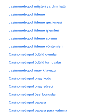
casinometropol müşteri yardım hattı
casinometropol ödeme
casinometropol ödeme gecikmesi
casinometropol ödeme işlemleri
casinometropol ödeme sorunu
casinometropol ödeme yöntemleri
Casinometropol ödüllü oyunlar
Casinometropol ödüllü turnuvalar
casinometropol onay kılavuzu
Casinometropol onay kodu
Casinometropol onay süreci
Casinometropol özel bonuslar
Casinometropol papara
Casinometropol papara para yatırma