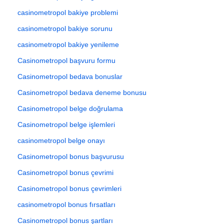
casinometropol bakiye problemi
casinometropol bakiye sorunu
casinometropol bakiye yenileme
Casinometropol başvuru formu
Casinometropol bedava bonuslar
Casinometropol bedava deneme bonusu
Casinometropol belge doğrulama
Casinometropol belge işlemleri
casinometropol belge onayı
Casinometropol bonus başvurusu
Casinometropol bonus çevrimi
Casinometropol bonus çevrimleri
casinometropol bonus fırsatları
Casinometropol bonus şartları