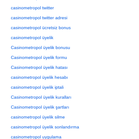
casinometropol twitter
casinometropol twitter adresi
casinometropol ücretsiz bonus
casinometropol üyelik
Casinometropol üyelik bonusu
Casinometropol üyelik formu
Casinometropol üyelik hatası
casinometropol üyelik hesabı
casinometropol üyelik iptali
Casinometropol üyelik kuralları
Casinometropol üyelik şartları
casinometropol üyelik silme
casinometropol üyelik sonlandırma
casinometropol uygulama