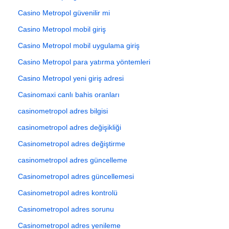
Casino Metropol güvenilir mi
Casino Metropol mobil giriş
Casino Metropol mobil uygulama giriş
Casino Metropol para yatırma yöntemleri
Casino Metropol yeni giriş adresi
Casinomaxi canlı bahis oranları
casinometropol adres bilgisi
casinometropol adres değişikliği
Casinometropol adres değiştirme
casinometropol adres güncelleme
Casinometropol adres güncellemesi
Casinometropol adres kontrolü
Casinometropol adres sorunu
Casinometropol adres yenileme