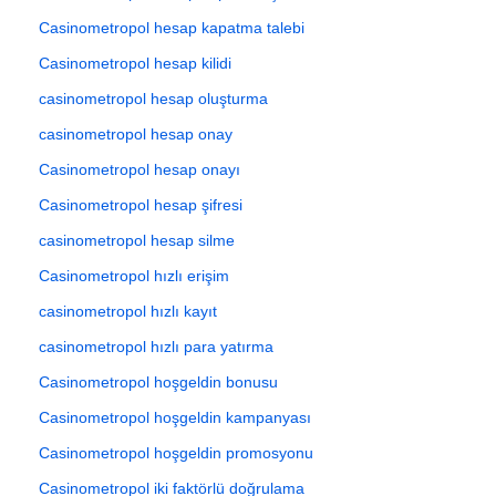
Casinometropol hesap kapatma talebi
Casinometropol hesap kilidi
casinometropol hesap oluşturma
casinometropol hesap onay
Casinometropol hesap onayı
Casinometropol hesap şifresi
casinometropol hesap silme
Casinometropol hızlı erişim
casinometropol hızlı kayıt
casinometropol hızlı para yatırma
Casinometropol hoşgeldin bonusu
Casinometropol hoşgeldin kampanyası
Casinometropol hoşgeldin promosyonu
Casinometropol iki faktörlü doğrulama