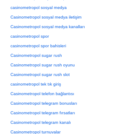
casinometropol sosyal medya
Casinometropol sosyal medya iletişim
Casinometropol sosyal medya kanalları
casinometropol spor
casinometropol spor bahisleri
Casinometropol sugar rush
Casinometropol sugar rush oyunu
Casinometropol sugar rush slot
casinometropol tek tık giriş
Casinometropol telefon bağlantısı
Casinometropol telegram bonusları
Casinometropol telegram fırsatları
Casinometropol telegram kanalı
Casinometropol turnuvalar