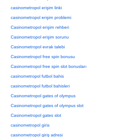
casinometropol erişim linki
casinometropol erişim problemi
Casinometropol erişim rehberi
Casinometropol erişim sorunu
Casinometropol evrak talebi
Casinometropol free spin bonusu
Casinometropol free spin slot bonusları
casinometropol futbol bahis
casinometropol futbol bahisleri
Casinometropol gates of olympus
Casinometropol gates of olympus slot
Casinometropol gates slot
casinometropol giris
casinometropol giriş adresi