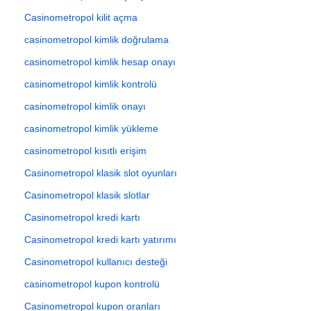
Casinometropol kilit açma
casinometropol kimlik doğrulama
casinometropol kimlik hesap onayı
casinometropol kimlik kontrolü
casinometropol kimlik onayı
casinometropol kimlik yükleme
casinometropol kısıtlı erişim
Casinometropol klasik slot oyunları
Casinometropol klasik slotlar
Casinometropol kredi kartı
Casinometropol kredi kartı yatırımı
Casinometropol kullanıcı desteği
casinometropol kupon kontrolü
Casinometropol kupon oranları