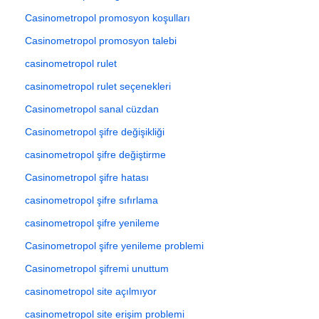
Casinometropol promosyon koşulları
Casinometropol promosyon talebi
casinometropol rulet
casinometropol rulet seçenekleri
Casinometropol sanal cüzdan
Casinometropol şifre değişikliği
casinometropol şifre değiştirme
Casinometropol şifre hatası
casinometropol şifre sıfırlama
casinometropol şifre yenileme
Casinometropol şifre yenileme problemi
Casinometropol şifremi unuttum
casinometropol site açılmıyor
casinometropol site erişim problemi