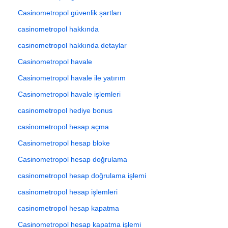
Casinometropol güvenlik şartları
casinometropol hakkında
casinometropol hakkında detaylar
Casinometropol havale
Casinometropol havale ile yatırım
Casinometropol havale işlemleri
casinometropol hediye bonus
casinometropol hesap açma
Casinometropol hesap bloke
Casinometropol hesap doğrulama
casinometropol hesap doğrulama işlemi
casinometropol hesap işlemleri
casinometropol hesap kapatma
Casinometropol hesap kapatma işlemi