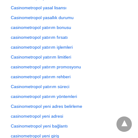
Casinometropol yasal lisansı
Casinometropol yasallık durumu
casinometropol yatırım bonusu
casinometropol yatırım fırsatı
casinometropol yatırım işlemleri
Casinometropol yatırım limitleri
casinometropol yatırım promosyonu
casinometropol yatırım rehberi
Casinometropol yatırım süreci
casinometropol yatırım yöntemleri
Casinometropol yeni adres belirleme
casinometropol yeni adresi
Casinometropol yeni bağlantı
casinometropol yeni giriş