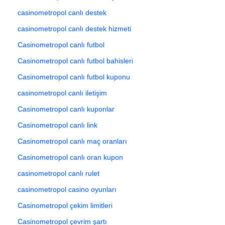
casinometropol canlı destek
casinometropol canlı destek hizmeti
Casinometropol canlı futbol
Casinometropol canlı futbol bahisleri
Casinometropol canlı futbol kuponu
casinometropol canlı iletişim
Casinometropol canlı kuponlar
Casinometropol canlı link
Casinometropol canlı maç oranları
Casinometropol canlı oran kupon
casinometropol canlı rulet
casinometropol casino oyunları
Casinometropol çekim limitleri
Casinometropol çevrim şartı