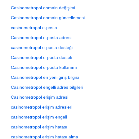
Casinometropol domain değişimi
Casinometropol domain güncellemesi
casinometropol e-posta
Casinometropol e-posta adresi
casinometropol e-posta desteği
Casinometropol e-posta destek
Casinometropol e-posta kullanımı
Casinometropol en yeni giriş bilgisi
Casinometropol engelli adres bilgileri
Casinometropol erişim adresi
casinometropol erişim adresleri
casinometropol erişim engeli
casinometropol erişim hatası
casinometropol erişim hatası alma