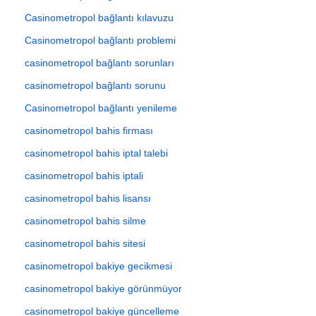
Casinometropol bağlantı kılavuzu
Casinometropol bağlantı problemi
casinometropol bağlantı sorunları
casinometropol bağlantı sorunu
Casinometropol bağlantı yenileme
casinometropol bahis firması
casinometropol bahis iptal talebi
casinometropol bahis iptali
casinometropol bahis lisansı
casinometropol bahis silme
casinometropol bahis sitesi
casinometropol bakiye gecikmesi
casinometropol bakiye görünmüyor
casinometropol bakiye güncelleme