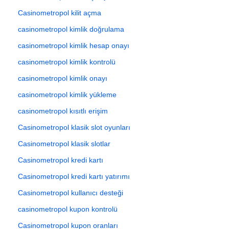
Casinometropol kilit açma
casinometropol kimlik doğrulama
casinometropol kimlik hesap onayı
casinometropol kimlik kontrolü
casinometropol kimlik onayı
casinometropol kimlik yükleme
casinometropol kısıtlı erişim
Casinometropol klasik slot oyunları
Casinometropol klasik slotlar
Casinometropol kredi kartı
Casinometropol kredi kartı yatırımı
Casinometropol kullanıcı desteği
casinometropol kupon kontrolü
Casinometropol kupon oranları