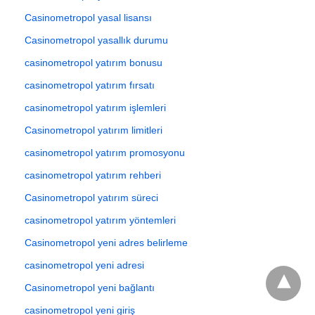
Casinometropol yasal lisansı
Casinometropol yasallık durumu
casinometropol yatırım bonusu
casinometropol yatırım fırsatı
casinometropol yatırım işlemleri
Casinometropol yatırım limitleri
casinometropol yatırım promosyonu
casinometropol yatırım rehberi
Casinometropol yatırım süreci
casinometropol yatırım yöntemleri
Casinometropol yeni adres belirleme
casinometropol yeni adresi
Casinometropol yeni bağlantı
casinometropol yeni giriş