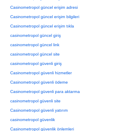
Casinometropol güncel erişim adresi
Casinometropol güncel erişim bilgileri
Casinometropol güncel erişim tıkla
casinometropol güncel giriş
casinometropol güncel link
casinometropol güncel site
casinometropol güvenli giriş
Casinometropol güvenli hizmetler
Casinometropol güvenli ödeme
Casinometropol güvenli para aktarma
casinometropol güvenli site
Casinometropol güvenli yatırım
casinometropol güvenlik
Casinometropol güvenlik önlemleri