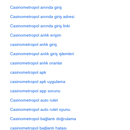
Casinometropol anında giriş
Casinometropol anında giriş adresi
Casinometropol anında giriş linki
Casinometropol anlık erişim
casinometropol anlık giriş
Casinometropol anlık giriş işlemleri
casinometropol anlık oranlar
casinometropol apk
casinometropol apk uygulama
casinometropol app sorunu
Casinometropol auto rulet
Casinometropol auto rulet oyunu
Casinometropol bağlantı doğrulama
casinometropol bağlantı hatası