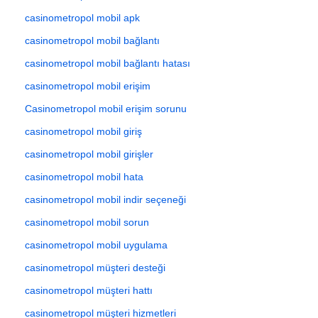
casinometropol mobil apk
casinometropol mobil bağlantı
casinometropol mobil bağlantı hatası
casinometropol mobil erişim
Casinometropol mobil erişim sorunu
casinometropol mobil giriş
casinometropol mobil girişler
casinometropol mobil hata
casinometropol mobil indir seçeneği
casinometropol mobil sorun
casinometropol mobil uygulama
casinometropol müşteri desteği
casinometropol müşteri hattı
casinometropol müşteri hizmetleri