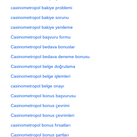
casinometropol bakiye problemi
casinometropol bakiye sorunu
casinometropol bakiye yenileme
Casinometropol başvuru formu
Casinometropol bedava bonuslar
Casinometropol bedava deneme bonusu
Casinometropol belge doğrulama
Casinometropol belge işlemleri
casinometropol belge onayı
Casinometropol bonus başvurusu
Casinometropol bonus çevrimi
Casinometropol bonus çevrimleri
casinometropol bonus fırsatları
Casinometropol bonus şartları