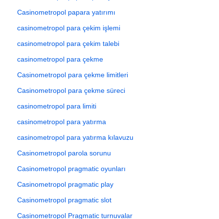
Casinometropol papara yatırımı
casinometropol para çekim işlemi
casinometropol para çekim talebi
casinometropol para çekme
Casinometropol para çekme limitleri
Casinometropol para çekme süreci
casinometropol para limiti
casinometropol para yatırma
casinometropol para yatırma kılavuzu
Casinometropol parola sorunu
Casinometropol pragmatic oyunları
Casinometropol pragmatic play
Casinometropol pragmatic slot
Casinometropol Pragmatic turnuvalar