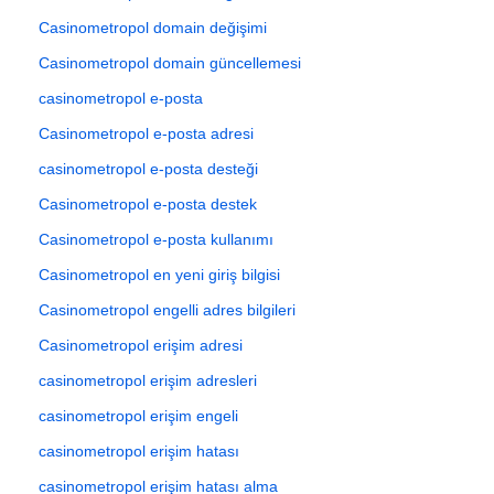
Casinometropol domain değişimi
Casinometropol domain güncellemesi
casinometropol e-posta
Casinometropol e-posta adresi
casinometropol e-posta desteği
Casinometropol e-posta destek
Casinometropol e-posta kullanımı
Casinometropol en yeni giriş bilgisi
Casinometropol engelli adres bilgileri
Casinometropol erişim adresi
casinometropol erişim adresleri
casinometropol erişim engeli
casinometropol erişim hatası
casinometropol erişim hatası alma