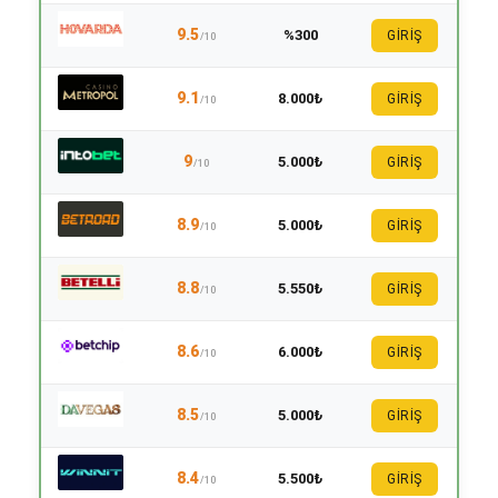
9.5
%300
GİRİŞ
/10
9.1
8.000₺
GİRİŞ
/10
9
5.000₺
GİRİŞ
/10
8.9
5.000₺
GİRİŞ
/10
8.8
5.550₺
GİRİŞ
/10
8.6
6.000₺
GİRİŞ
/10
8.5
5.000₺
GİRİŞ
/10
8.4
5.500₺
GİRİŞ
/10