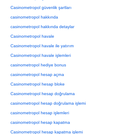
Casinometropol güvenlik şartları
casinometropol hakkında
casinometropol hakkında detaylar
Casinometropol havale
Casinometropol havale ile yatırım
Casinometropol havale işlemleri
casinometropol hediye bonus
casinometropol hesap açma
Casinometropol hesap bloke
Casinometropol hesap doğrulama
casinometropol hesap doğrulama işlemi
casinometropol hesap işlemleri
casinometropol hesap kapatma
Casinometropol hesap kapatma işlemi