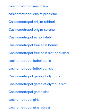
casinometropol erişim linki
casinometropol erişim problemi
Casinometropol erişim rehberi
Casinometropol erişim sorunu
Casinometropol evrak talebi
Casinometropol free spin bonusu
Casinometropol free spin slot bonusları
casinometropol futbol bahis
casinometropol futbol bahisleri
Casinometropol gates of olympus
Casinometropol gates of olympus slot
Casinometropol gates slot
casinometropol giris
casinometropol giris adresi