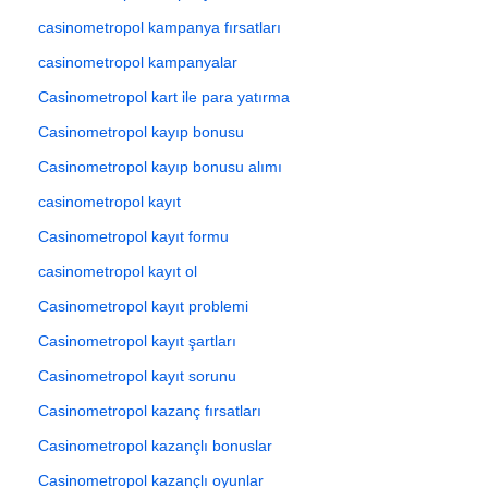
casinometropol kampanya fırsatları
casinometropol kampanyalar
Casinometropol kart ile para yatırma
Casinometropol kayıp bonusu
Casinometropol kayıp bonusu alımı
casinometropol kayıt
Casinometropol kayıt formu
casinometropol kayıt ol
Casinometropol kayıt problemi
Casinometropol kayıt şartları
Casinometropol kayıt sorunu
Casinometropol kazanç fırsatları
Casinometropol kazançlı bonuslar
Casinometropol kazançlı oyunlar