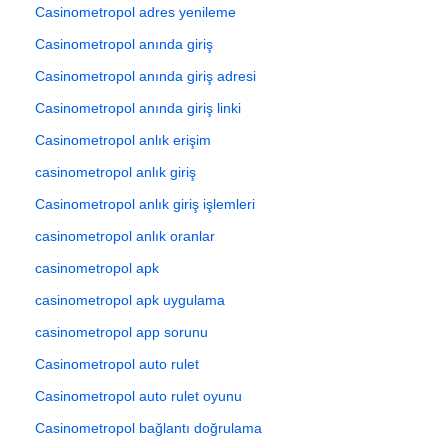
Casinometropol adres yenileme
Casinometropol anında giriş
Casinometropol anında giriş adresi
Casinometropol anında giriş linki
Casinometropol anlık erişim
casinometropol anlık giriş
Casinometropol anlık giriş işlemleri
casinometropol anlık oranlar
casinometropol apk
casinometropol apk uygulama
casinometropol app sorunu
Casinometropol auto rulet
Casinometropol auto rulet oyunu
Casinometropol bağlantı doğrulama