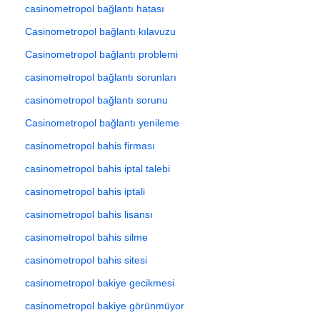
casinometropol bağlantı hatası
Casinometropol bağlantı kılavuzu
Casinometropol bağlantı problemi
casinometropol bağlantı sorunları
casinometropol bağlantı sorunu
Casinometropol bağlantı yenileme
casinometropol bahis firması
casinometropol bahis iptal talebi
casinometropol bahis iptali
casinometropol bahis lisansı
casinometropol bahis silme
casinometropol bahis sitesi
casinometropol bakiye gecikmesi
casinometropol bakiye görünmüyor