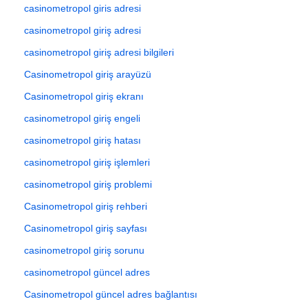
casinometropol giris adresi
casinometropol giriş adresi
casinometropol giriş adresi bilgileri
Casinometropol giriş arayüzü
Casinometropol giriş ekranı
casinometropol giriş engeli
casinometropol giriş hatası
casinometropol giriş işlemleri
casinometropol giriş problemi
Casinometropol giriş rehberi
Casinometropol giriş sayfası
casinometropol giriş sorunu
casinometropol güncel adres
Casinometropol güncel adres bağlantısı