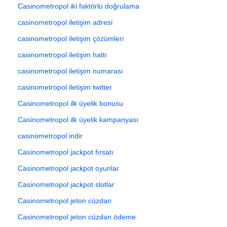
Casinometropol iki faktörlü doğrulama
casinometropol iletişim adresi
casinometropol iletişim çözümleri
casinometropol iletişim hattı
casinometropol iletişim numarası
casinometropol iletişim twitter
Casinometropol ilk üyelik bonusu
Casinometropol ilk üyelik kampanyası
casinometropol indir
Casinometropol jackpot fırsatı
Casinometropol jackpot oyunlar
Casinometropol jackpot slotlar
Casinometropol jeton cüzdan
Casinometropol jeton cüzdan ödeme