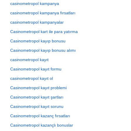
casinometropol kampanya
casinometropol kampanya fırsatları
casinometropol kampanyalar
Casinometropol kart ile para yatırma
Casinometropol kayıp bonusu
Casinometropol kayıp bonusu alımı
casinometropol kayıt
Casinometropol kayıt formu
casinometropol kayıt ol
Casinometropol kayıt problemi
Casinometropol kayıt şartları
Casinometropol kayıt sorunu
Casinometropol kazanç fırsatları
Casinometropol kazançlı bonuslar