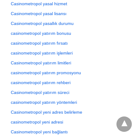
Casinometropol yasal hizmet
Casinometropol yasal lisansı
Casinometropol yasallık durumu
casinometropol yatırım bonusu
casinometropol yatırım fırsatı
casinometropol yatırım işlemleri
Casinometropol yatırım limitleri
casinometropol yatırım promosyonu
casinometropol yatırım rehberi
Casinometropol yatırım süreci
casinometropol yatırım yöntemleri
Casinometropol yeni adres belirleme
casinometropol yeni adresi
Casinometropol yeni bağlantı