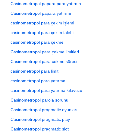
Casinometropol papara para yatırma
Casinometropol papara yatırımı
casinometropol para çekim işlemi
casinometropol para çekim talebi
casinometropol para çekme
Casinometropol para çekme limitleri
Casinometropol para çekme süreci
casinometropol para limiti
casinometropol para yatırma
casinometropol para yatırma kılavuzu
Casinometropol parola sorunu
Casinometropol pragmatic oyunları
Casinometropol pragmatic play
Casinometropol pragmatic slot