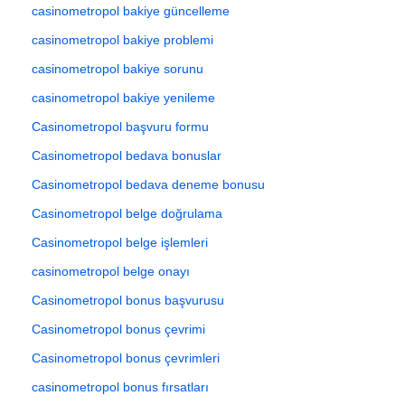
casinometropol bakiye güncelleme
casinometropol bakiye problemi
casinometropol bakiye sorunu
casinometropol bakiye yenileme
Casinometropol başvuru formu
Casinometropol bedava bonuslar
Casinometropol bedava deneme bonusu
Casinometropol belge doğrulama
Casinometropol belge işlemleri
casinometropol belge onayı
Casinometropol bonus başvurusu
Casinometropol bonus çevrimi
Casinometropol bonus çevrimleri
casinometropol bonus fırsatları