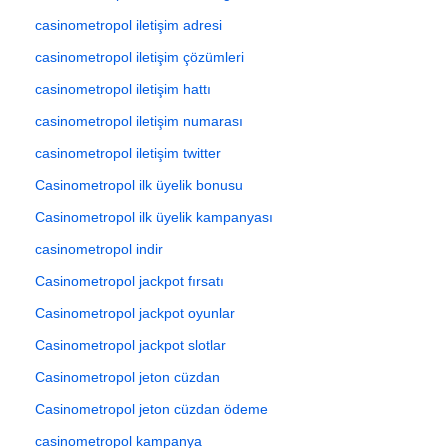
casinometropol iletişim adresi
casinometropol iletişim çözümleri
casinometropol iletişim hattı
casinometropol iletişim numarası
casinometropol iletişim twitter
Casinometropol ilk üyelik bonusu
Casinometropol ilk üyelik kampanyası
casinometropol indir
Casinometropol jackpot fırsatı
Casinometropol jackpot oyunlar
Casinometropol jackpot slotlar
Casinometropol jeton cüzdan
Casinometropol jeton cüzdan ödeme
casinometropol kampanya