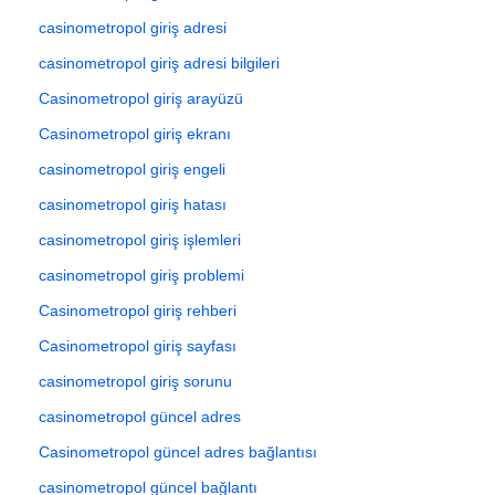
casinometropol giriş adresi
casinometropol giriş adresi bilgileri
Casinometropol giriş arayüzü
Casinometropol giriş ekranı
casinometropol giriş engeli
casinometropol giriş hatası
casinometropol giriş işlemleri
casinometropol giriş problemi
Casinometropol giriş rehberi
Casinometropol giriş sayfası
casinometropol giriş sorunu
casinometropol güncel adres
Casinometropol güncel adres bağlantısı
casinometropol güncel bağlantı