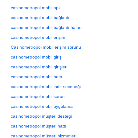
casinometropol mobil apk
casinometropol mobil bağlantı
casinometropol mobil bağlantı hatası
casinometropol mobil erişim
Casinometropol mobil erişim sorunu
casinometropol mobil giriş
casinometropol mobil girişler
casinometropol mobil hata
casinometropol mobil indir seçeneği
casinometropol mobil sorun
casinometropol mobil uygulama
casinometropol müşteri desteği
casinometropol müşteri hattı
casinometropol müşteri hizmetleri