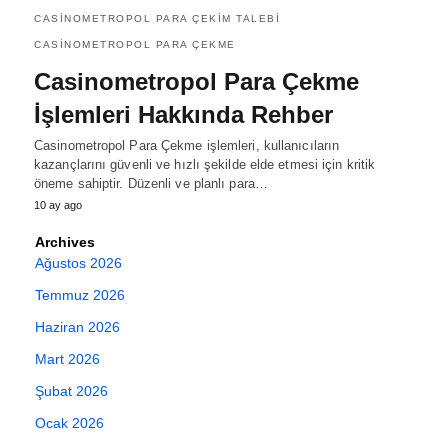
CASINOMETROPOL PARA ÇEKIM TALEBI
CASINOMETROPOL PARA ÇEKME
Casinometropol Para Çekme
İşlemleri Hakkında Rehber
Casinometropol Para Çekme işlemleri, kullanıcıların
kazançlarını güvenli ve hızlı şekilde elde etmesi için kritik
öneme sahiptir. Düzenli ve planlı para…
10 ay ago
Archives
Ağustos 2026
Temmuz 2026
Haziran 2026
Mart 2026
Şubat 2026
Ocak 2026