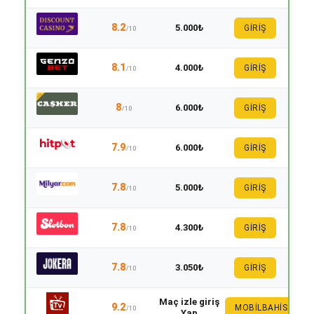
8.2
5.000₺
GİRİŞ
/10
8.1
4.000₺
GİRİŞ
/10
8
6.000₺
GİRİŞ
/10
7.9
6.000₺
GİRİŞ
/10
7.8
5.000₺
GİRİŞ
/10
7.8
4.300₺
GİRİŞ
/10
7.8
3.050₺
GİRİŞ
/10
Maç izle giriş
9.2
MOBILBAHIS
/10
Yap