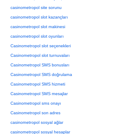
casinometropol site sorunu
casinometropol slot kazançları
casinometropol slot makinesi
casinometropol slot oyunları
Casinometropol slot seçenekleri
Casinometropol slot turnuvaları
Casinometropol SMS bonusları
Casinometropol SMS doğrulama
Casinometropol SMS hizmeti
Casinometropol SMS mesajlar
Casinometropol sms onayı
Casinometropol son adres
casinometropol sosyal ağlar
casinometropol sosyal hesaplar