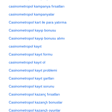
casinometropol kampanya fırsatları
casinometropol kampanyalar
Casinometropol kart ile para yatırma
Casinometropol kayıp bonusu
Casinometropol kayıp bonusu alımı
casinometropol kayıt
Casinometropol kayıt formu
casinometropol kayıt ol
Casinometropol kayıt problemi
Casinometropol kayıt şartları
Casinometropol kayıt sorunu
Casinometropol kazanç fırsatları
Casinometropol kazançlı bonuslar
Casinometropol kazançlı oyunlar