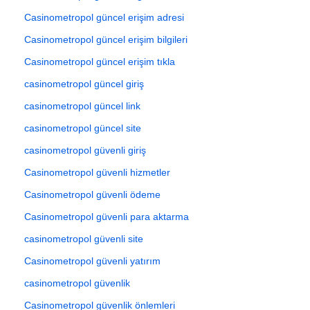
Casinometropol güncel erişim adresi
Casinometropol güncel erişim bilgileri
Casinometropol güncel erişim tıkla
casinometropol güncel giriş
casinometropol güncel link
casinometropol güncel site
casinometropol güvenli giriş
Casinometropol güvenli hizmetler
Casinometropol güvenli ödeme
Casinometropol güvenli para aktarma
casinometropol güvenli site
Casinometropol güvenli yatırım
casinometropol güvenlik
Casinometropol güvenlik önlemleri