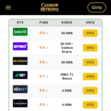
Giriş
SITE
PUAN
BONUS
GIRIŞ
9.9
20.000₺
GİRİŞ
/10
2K USD -
9.9
Sadece
GİRİŞ
/10
Kripto
9.8
20.000₺
GİRİŞ
/10
20Bin TL
9.7
GİRİŞ
/10
Bonus
9.4
4.500₺
GİRİŞ
/10
9.4
6.500₺
GİRİŞ
/10