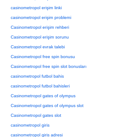
casinometropol erişim linki
casinometropol erişim problemi
Casinometropol erişim rehberi
Casinometropol erişim sorunu
Casinometropol evrak talebi
Casinometropol free spin bonusu
Casinometropol free spin slot bonusları
casinometropol futbol bahis
casinometropol futbol bahisleri
Casinometropol gates of olympus
Casinometropol gates of olympus slot
Casinometropol gates slot
casinometropol giris
casinometropol giris adresi