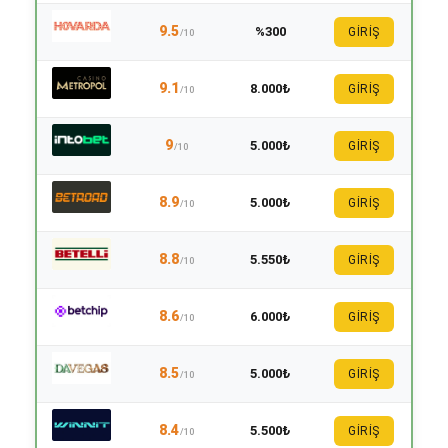
9.5
%300
GİRİŞ
/10
9.1
8.000₺
GİRİŞ
/10
9
5.000₺
GİRİŞ
/10
8.9
5.000₺
GİRİŞ
/10
8.8
5.550₺
GİRİŞ
/10
8.6
6.000₺
GİRİŞ
/10
8.5
5.000₺
GİRİŞ
/10
8.4
5.500₺
GİRİŞ
/10