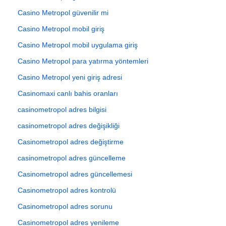
Casino Metropol güvenilir mi
Casino Metropol mobil giriş
Casino Metropol mobil uygulama giriş
Casino Metropol para yatırma yöntemleri
Casino Metropol yeni giriş adresi
Casinomaxi canlı bahis oranları
casinometropol adres bilgisi
casinometropol adres değişikliği
Casinometropol adres değiştirme
casinometropol adres güncelleme
Casinometropol adres güncellemesi
Casinometropol adres kontrolü
Casinometropol adres sorunu
Casinometropol adres yenileme