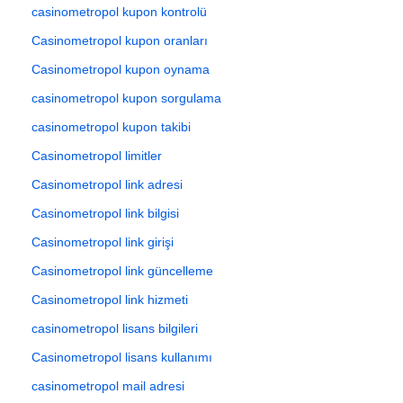
casinometropol kupon kontrolü
Casinometropol kupon oranları
Casinometropol kupon oynama
casinometropol kupon sorgulama
casinometropol kupon takibi
Casinometropol limitler
Casinometropol link adresi
Casinometropol link bilgisi
Casinometropol link girişi
Casinometropol link güncelleme
Casinometropol link hizmeti
casinometropol lisans bilgileri
Casinometropol lisans kullanımı
casinometropol mail adresi