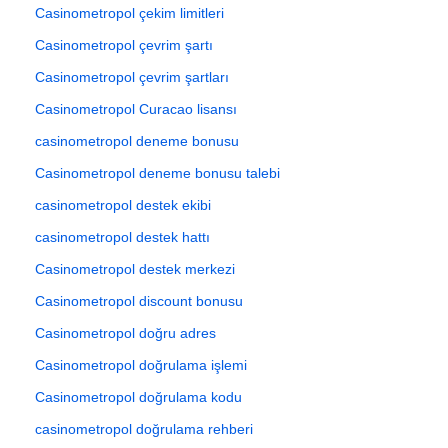
Casinometropol çekim limitleri
Casinometropol çevrim şartı
Casinometropol çevrim şartları
Casinometropol Curacao lisansı
casinometropol deneme bonusu
Casinometropol deneme bonusu talebi
casinometropol destek ekibi
casinometropol destek hattı
Casinometropol destek merkezi
Casinometropol discount bonusu
Casinometropol doğru adres
Casinometropol doğrulama işlemi
Casinometropol doğrulama kodu
casinometropol doğrulama rehberi