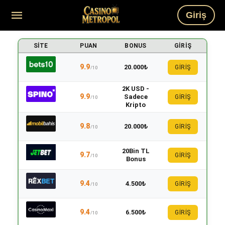
Giriş
SITE
PUAN
BONUS
GIRIŞ
9.9
20.000₺
GİRİŞ
/10
2K USD -
9.9
Sadece
GİRİŞ
/10
Kripto
9.8
20.000₺
GİRİŞ
/10
20Bin TL
9.7
GİRİŞ
/10
Bonus
9.4
4.500₺
GİRİŞ
/10
9.4
6.500₺
GİRİŞ
/10