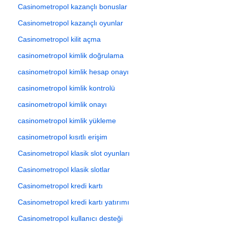
Casinometropol kazançlı bonuslar
Casinometropol kazançlı oyunlar
Casinometropol kilit açma
casinometropol kimlik doğrulama
casinometropol kimlik hesap onayı
casinometropol kimlik kontrolü
casinometropol kimlik onayı
casinometropol kimlik yükleme
casinometropol kısıtlı erişim
Casinometropol klasik slot oyunları
Casinometropol klasik slotlar
Casinometropol kredi kartı
Casinometropol kredi kartı yatırımı
Casinometropol kullanıcı desteği