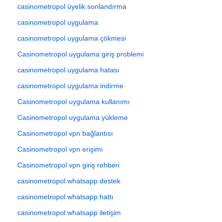
casinometropol üyelik sonlandırma
casinometropol uygulama
casinometropol uygulama çökmesi
Casinometropol uygulama giriş problemi
casinometropol uygulama hatası
casinometropol uygulama indirme
Casinometropol uygulama kullanımı
Casinometropol uygulama yükleme
Casinometropol vpn bağlantısı
Casinometropol vpn erişimi
Casinometropol vpn giriş rehberi
casinometropol whatsapp destek
casinometropol whatsapp hattı
casinometropol whatsapp iletişim