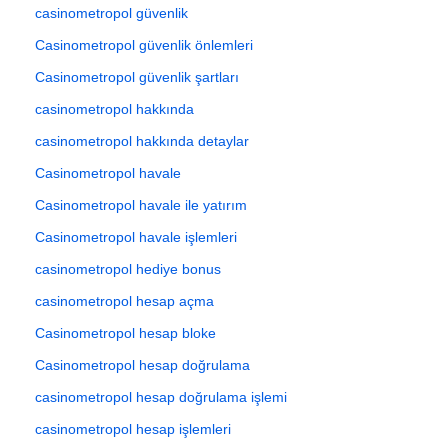
casinometropol güvenlik
Casinometropol güvenlik önlemleri
Casinometropol güvenlik şartları
casinometropol hakkında
casinometropol hakkında detaylar
Casinometropol havale
Casinometropol havale ile yatırım
Casinometropol havale işlemleri
casinometropol hediye bonus
casinometropol hesap açma
Casinometropol hesap bloke
Casinometropol hesap doğrulama
casinometropol hesap doğrulama işlemi
casinometropol hesap işlemleri