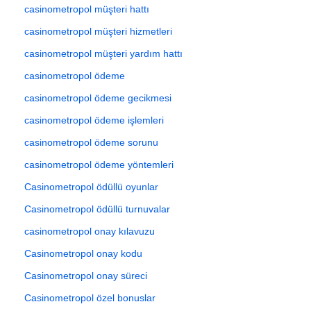
casinometropol müşteri hattı
casinometropol müşteri hizmetleri
casinometropol müşteri yardım hattı
casinometropol ödeme
casinometropol ödeme gecikmesi
casinometropol ödeme işlemleri
casinometropol ödeme sorunu
casinometropol ödeme yöntemleri
Casinometropol ödüllü oyunlar
Casinometropol ödüllü turnuvalar
casinometropol onay kılavuzu
Casinometropol onay kodu
Casinometropol onay süreci
Casinometropol özel bonuslar