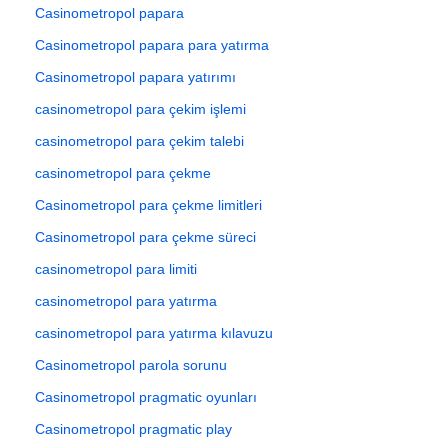
Casinometropol papara
Casinometropol papara para yatırma
Casinometropol papara yatırımı
casinometropol para çekim işlemi
casinometropol para çekim talebi
casinometropol para çekme
Casinometropol para çekme limitleri
Casinometropol para çekme süreci
casinometropol para limiti
casinometropol para yatırma
casinometropol para yatırma kılavuzu
Casinometropol parola sorunu
Casinometropol pragmatic oyunları
Casinometropol pragmatic play