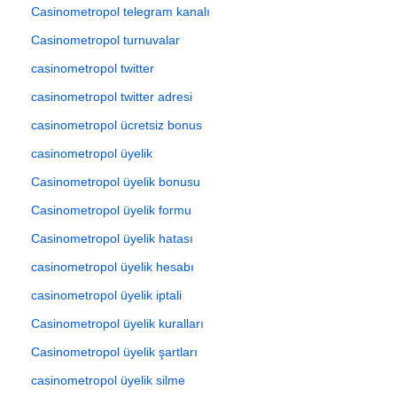
Casinometropol telegram kanalı
Casinometropol turnuvalar
casinometropol twitter
casinometropol twitter adresi
casinometropol ücretsiz bonus
casinometropol üyelik
Casinometropol üyelik bonusu
Casinometropol üyelik formu
Casinometropol üyelik hatası
casinometropol üyelik hesabı
casinometropol üyelik iptali
Casinometropol üyelik kuralları
Casinometropol üyelik şartları
casinometropol üyelik silme