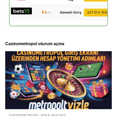
9.6
Güvenli Giriş
BETS10 YENI
/10
Casinometropol oturum açma
CASINOMETROPOL GIRIŞ ARAYÜZÜ