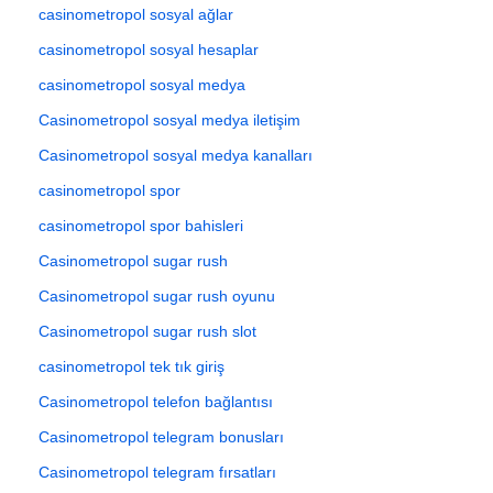
casinometropol sosyal ağlar
casinometropol sosyal hesaplar
casinometropol sosyal medya
Casinometropol sosyal medya iletişim
Casinometropol sosyal medya kanalları
casinometropol spor
casinometropol spor bahisleri
Casinometropol sugar rush
Casinometropol sugar rush oyunu
Casinometropol sugar rush slot
casinometropol tek tık giriş
Casinometropol telefon bağlantısı
Casinometropol telegram bonusları
Casinometropol telegram fırsatları