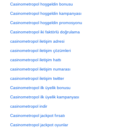
Casinometropol hoşgeldin bonusu
Casinometropol hoşgeldin kampanyası
Casinometropol hoşgeldin promosyonu
Casinometropol iki faktörlü doğrulama
casinometropol iletişim adresi
casinometropol iletişim çözümleri
casinometropol iletişim hattı
casinometropol iletişim numarası
casinometropol iletişim twitter
Casinometropol ilk üyelik bonusu
Casinometropol ilk üyelik kampanyası
casinometropol indir
Casinometropol jackpot fırsatı
Casinometropol jackpot oyunlar