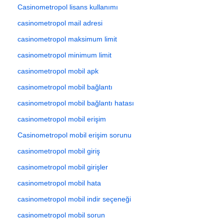
Casinometropol lisans kullanımı
casinometropol mail adresi
casinometropol maksimum limit
casinometropol minimum limit
casinometropol mobil apk
casinometropol mobil bağlantı
casinometropol mobil bağlantı hatası
casinometropol mobil erişim
Casinometropol mobil erişim sorunu
casinometropol mobil giriş
casinometropol mobil girişler
casinometropol mobil hata
casinometropol mobil indir seçeneği
casinometropol mobil sorun