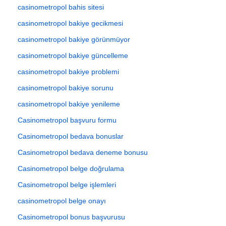
casinometropol bahis sitesi
casinometropol bakiye gecikmesi
casinometropol bakiye görünmüyor
casinometropol bakiye güncelleme
casinometropol bakiye problemi
casinometropol bakiye sorunu
casinometropol bakiye yenileme
Casinometropol başvuru formu
Casinometropol bedava bonuslar
Casinometropol bedava deneme bonusu
Casinometropol belge doğrulama
Casinometropol belge işlemleri
casinometropol belge onayı
Casinometropol bonus başvurusu