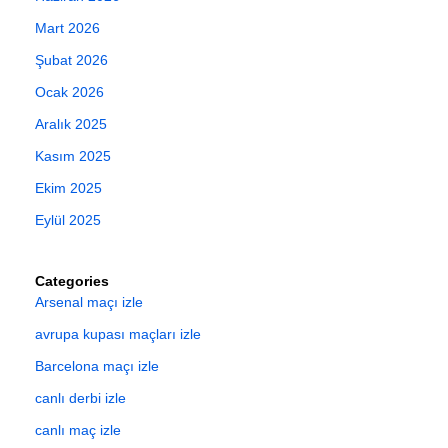
Mart 2026
Şubat 2026
Ocak 2026
Aralık 2025
Kasım 2025
Ekim 2025
Eylül 2025
Categories
Arsenal maçı izle
avrupa kupası maçları izle
Barcelona maçı izle
canlı derbi izle
canlı maç izle