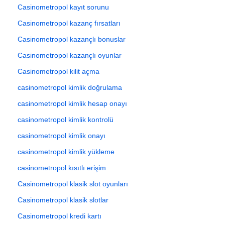
Casinometropol kayıt sorunu
Casinometropol kazanç fırsatları
Casinometropol kazançlı bonuslar
Casinometropol kazançlı oyunlar
Casinometropol kilit açma
casinometropol kimlik doğrulama
casinometropol kimlik hesap onayı
casinometropol kimlik kontrolü
casinometropol kimlik onayı
casinometropol kimlik yükleme
casinometropol kısıtlı erişim
Casinometropol klasik slot oyunları
Casinometropol klasik slotlar
Casinometropol kredi kartı