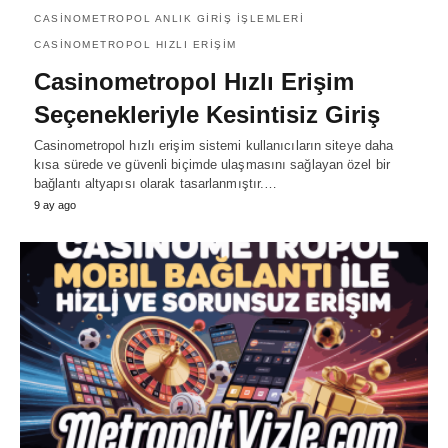
CASINOMETROPOL ANLIK GIRIŞ IŞLEMLERI
CASINOMETROPOL HIZLI ERIŞIM
Casinometropol Hızlı Erişim
Seçenekleriyle Kesintisiz Giriş
Casinometropol hızlı erişim sistemi kullanıcıların siteye daha
kısa sürede ve güvenli biçimde ulaşmasını sağlayan özel bir
bağlantı altyapısı olarak tasarlanmıştır.…
9 ay ago