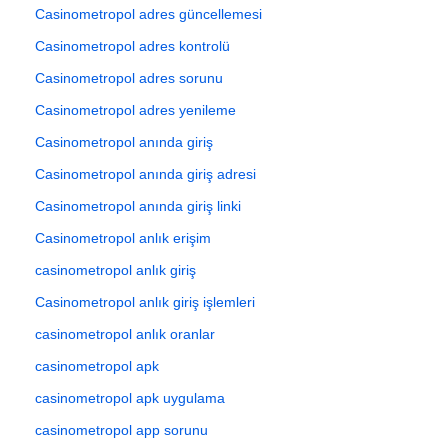
Casinometropol adres güncellemesi
Casinometropol adres kontrolü
Casinometropol adres sorunu
Casinometropol adres yenileme
Casinometropol anında giriş
Casinometropol anında giriş adresi
Casinometropol anında giriş linki
Casinometropol anlık erişim
casinometropol anlık giriş
Casinometropol anlık giriş işlemleri
casinometropol anlık oranlar
casinometropol apk
casinometropol apk uygulama
casinometropol app sorunu