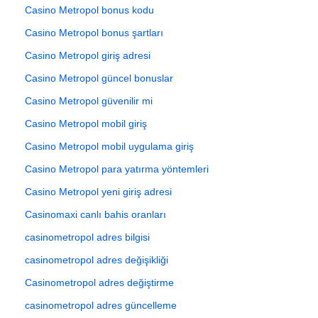
Casino Metropol bonus kodu
Casino Metropol bonus şartları
Casino Metropol giriş adresi
Casino Metropol güncel bonuslar
Casino Metropol güvenilir mi
Casino Metropol mobil giriş
Casino Metropol mobil uygulama giriş
Casino Metropol para yatırma yöntemleri
Casino Metropol yeni giriş adresi
Casinomaxi canlı bahis oranları
casinometropol adres bilgisi
casinometropol adres değişikliği
Casinometropol adres değiştirme
casinometropol adres güncelleme