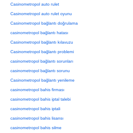
Casinometropol auto rulet
Casinometropol auto rulet oyunu
Casinometropol bağlantı doğrulama
casinometropol bağlantı hatası
Casinometropol bağlantı kılavuzu
Casinometropol bağlantı problemi
casinometropol bağlantı sorunları
casinometropol bağlantı sorunu
Casinometropol bağlantı yenileme
casinometropol bahis firması
casinometropol bahis iptal talebi
casinometropol bahis iptali
casinometropol bahis lisansı
casinometropol bahis silme