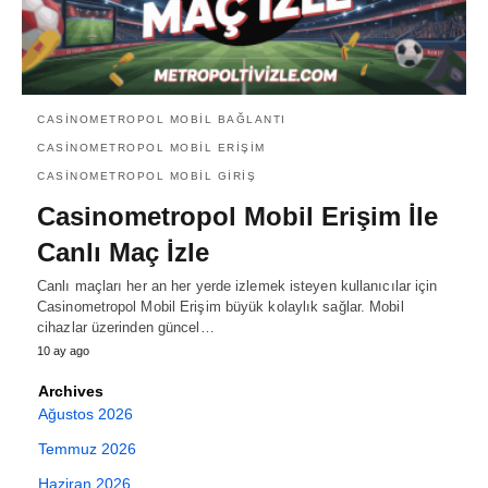
CASINOMETROPOL MOBIL BAĞLANTI
CASINOMETROPOL MOBIL ERIŞIM
CASINOMETROPOL MOBIL GIRIŞ
Casinometropol Mobil Erişim İle
Canlı Maç İzle
Canlı maçları her an her yerde izlemek isteyen kullanıcılar için
Casinometropol Mobil Erişim büyük kolaylık sağlar. Mobil
cihazlar üzerinden güncel…
10 ay ago
Archives
Ağustos 2026
Temmuz 2026
Haziran 2026