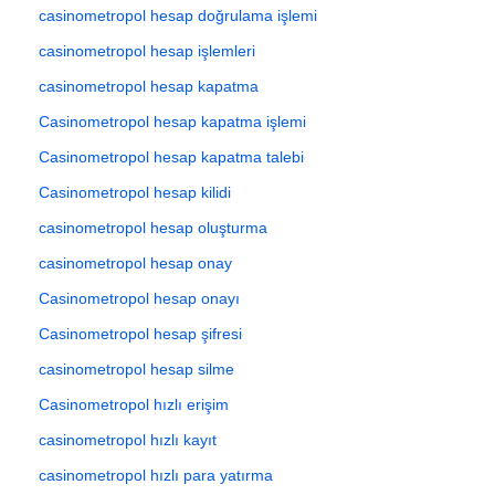
casinometropol hesap doğrulama işlemi
casinometropol hesap işlemleri
casinometropol hesap kapatma
Casinometropol hesap kapatma işlemi
Casinometropol hesap kapatma talebi
Casinometropol hesap kilidi
casinometropol hesap oluşturma
casinometropol hesap onay
Casinometropol hesap onayı
Casinometropol hesap şifresi
casinometropol hesap silme
Casinometropol hızlı erişim
casinometropol hızlı kayıt
casinometropol hızlı para yatırma