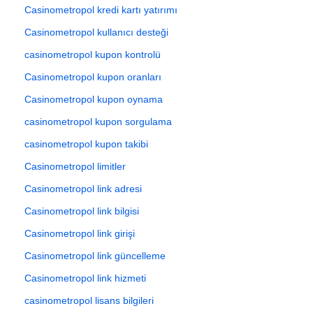
Casinometropol kredi kartı yatırımı
Casinometropol kullanıcı desteği
casinometropol kupon kontrolü
Casinometropol kupon oranları
Casinometropol kupon oynama
casinometropol kupon sorgulama
casinometropol kupon takibi
Casinometropol limitler
Casinometropol link adresi
Casinometropol link bilgisi
Casinometropol link girişi
Casinometropol link güncelleme
Casinometropol link hizmeti
casinometropol lisans bilgileri