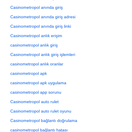
Casinometropol anında giriş
Casinometropol anında giriş adresi
Casinometropol anında giriş linki
Casinometropol anlık erişim
casinometropol anlık giriş
Casinometropol anlık giriş işlemleri
casinometropol anlık oranlar
casinometropol apk
casinometropol apk uygulama
casinometropol app sorunu
Casinometropol auto rulet
Casinometropol auto rulet oyunu
Casinometropol bağlantı doğrulama
casinometropol bağlantı hatası