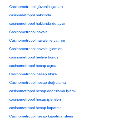
Casinometropol güvenlik şartları
casinometropol hakkında
casinometropol hakkında detaylar
Casinometropol havale
Casinometropol havale ile yatırım
Casinometropol havale işlemleri
casinometropol hediye bonus
casinometropol hesap açma
Casinometropol hesap bloke
Casinometropol hesap doğrulama
casinometropol hesap doğrulama işlemi
casinometropol hesap işlemleri
casinometropol hesap kapatma
Casinometropol hesap kapatma işlemi