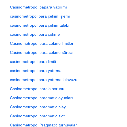
Casinometropol papara yatırımı
casinometropol para çekim işlemi
casinometropol para çekim talebi
casinometropol para çekme
Casinometropol para çekme limitleri
Casinometropol para çekme süreci
casinometropol para limiti
casinometropol para yatırma
casinometropol para yatırma kılavuzu
Casinometropol parola sorunu
Casinometropol pragmatic oyunları
Casinometropol pragmatic play
Casinometropol pragmatic slot
Casinometropol Pragmatic turnuvalar