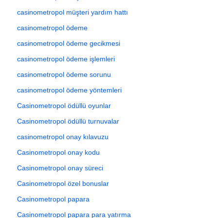
casinometropol müşteri yardım hattı
casinometropol ödeme
casinometropol ödeme gecikmesi
casinometropol ödeme işlemleri
casinometropol ödeme sorunu
casinometropol ödeme yöntemleri
Casinometropol ödüllü oyunlar
Casinometropol ödüllü turnuvalar
casinometropol onay kılavuzu
Casinometropol onay kodu
Casinometropol onay süreci
Casinometropol özel bonuslar
Casinometropol papara
Casinometropol papara para yatırma