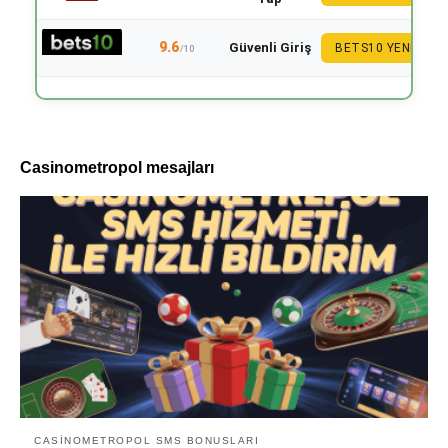
9.6
Güvenli Giriş
BETS10 YENI
/10
Casinometropol mesajları
CASINOMETROPOL SMS BONUSLARI