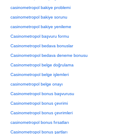
casinometropol bakiye problemi
casinometropol bakiye sorunu
casinometropol bakiye yenileme
Casinometropol başvuru formu
Casinometropol bedava bonuslar
Casinometropol bedava deneme bonusu
Casinometropol belge doğrulama
Casinometropol belge işlemleri
casinometropol belge onayı
Casinometropol bonus başvurusu
Casinometropol bonus çevrimi
Casinometropol bonus çevrimleri
casinometropol bonus fırsatları
Casinometropol bonus şartları