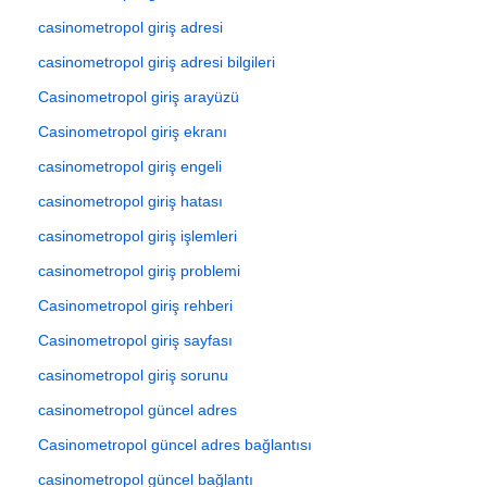
casinometropol giriş adresi
casinometropol giriş adresi bilgileri
Casinometropol giriş arayüzü
Casinometropol giriş ekranı
casinometropol giriş engeli
casinometropol giriş hatası
casinometropol giriş işlemleri
casinometropol giriş problemi
Casinometropol giriş rehberi
Casinometropol giriş sayfası
casinometropol giriş sorunu
casinometropol güncel adres
Casinometropol güncel adres bağlantısı
casinometropol güncel bağlantı