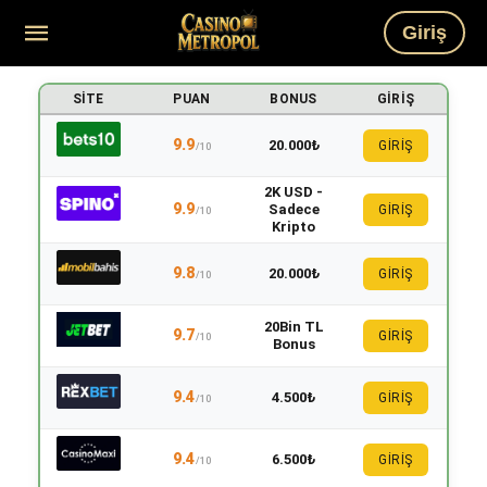
Giriş
SITE
PUAN
BONUS
GIRIŞ
9.9
20.000₺
GİRİŞ
/10
2K USD -
9.9
Sadece
GİRİŞ
/10
Kripto
9.8
20.000₺
GİRİŞ
/10
20Bin TL
9.7
GİRİŞ
/10
Bonus
9.4
4.500₺
GİRİŞ
/10
9.4
6.500₺
GİRİŞ
/10