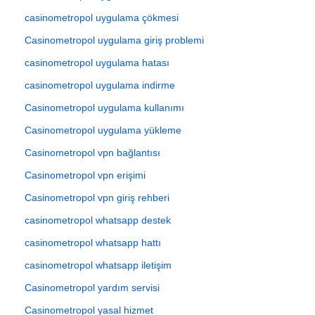
casinometropol uygulama çökmesi
Casinometropol uygulama giriş problemi
casinometropol uygulama hatası
casinometropol uygulama indirme
Casinometropol uygulama kullanımı
Casinometropol uygulama yükleme
Casinometropol vpn bağlantısı
Casinometropol vpn erişimi
Casinometropol vpn giriş rehberi
casinometropol whatsapp destek
casinometropol whatsapp hattı
casinometropol whatsapp iletişim
Casinometropol yardım servisi
Casinometropol yasal hizmet