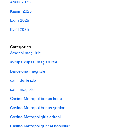
Aralık 2025
Kasım 2025
Ekim 2025
Eylül 2025
Categories
Arsenal maçı izle
avrupa kupası maçları izle
Barcelona maçı izle
canlı derbi izle
canlı maç izle
Casino Metropol bonus kodu
Casino Metropol bonus şartları
Casino Metropol giriş adresi
Casino Metropol güncel bonuslar