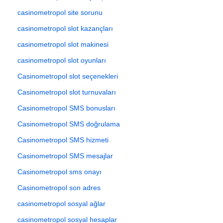
casinometropol site sorunu
casinometropol slot kazançları
casinometropol slot makinesi
casinometropol slot oyunları
Casinometropol slot seçenekleri
Casinometropol slot turnuvaları
Casinometropol SMS bonusları
Casinometropol SMS doğrulama
Casinometropol SMS hizmeti
Casinometropol SMS mesajlar
Casinometropol sms onayı
Casinometropol son adres
casinometropol sosyal ağlar
casinometropol sosyal hesaplar