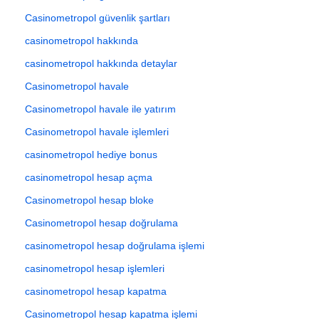
Casinometropol güvenlik şartları
casinometropol hakkında
casinometropol hakkında detaylar
Casinometropol havale
Casinometropol havale ile yatırım
Casinometropol havale işlemleri
casinometropol hediye bonus
casinometropol hesap açma
Casinometropol hesap bloke
Casinometropol hesap doğrulama
casinometropol hesap doğrulama işlemi
casinometropol hesap işlemleri
casinometropol hesap kapatma
Casinometropol hesap kapatma işlemi