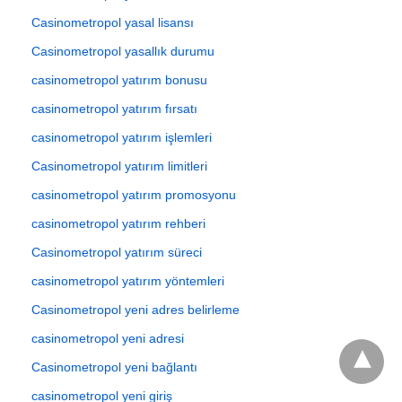
Casinometropol yasal lisansı
Casinometropol yasallık durumu
casinometropol yatırım bonusu
casinometropol yatırım fırsatı
casinometropol yatırım işlemleri
Casinometropol yatırım limitleri
casinometropol yatırım promosyonu
casinometropol yatırım rehberi
Casinometropol yatırım süreci
casinometropol yatırım yöntemleri
Casinometropol yeni adres belirleme
casinometropol yeni adresi
Casinometropol yeni bağlantı
casinometropol yeni giriş