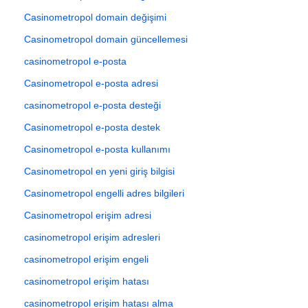
Casinometropol domain değişimi
Casinometropol domain güncellemesi
casinometropol e-posta
Casinometropol e-posta adresi
casinometropol e-posta desteği
Casinometropol e-posta destek
Casinometropol e-posta kullanımı
Casinometropol en yeni giriş bilgisi
Casinometropol engelli adres bilgileri
Casinometropol erişim adresi
casinometropol erişim adresleri
casinometropol erişim engeli
casinometropol erişim hatası
casinometropol erişim hatası alma