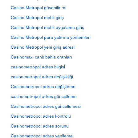
Casino Metropol güvenilir mi
Casino Metropol mobil giriş
Casino Metropol mobil uygulama giriş
Casino Metropol para yatırma yöntemleri
Casino Metropol yeni giriş adresi
Casinomaxi canlı bahis oranları
casinometropol adres bilgisi
casinometropol adres değişikliği
Casinometropol adres değiştirme
casinometropol adres güncelleme
Casinometropol adres güncellemesi
Casinometropol adres kontrolü
Casinometropol adres sorunu
Casinometropol adres yenileme