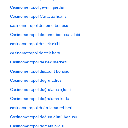
Casinometropol çevrim şartları
Casinometropol Curacao lisansı
casinometropol deneme bonusu
Casinometropol deneme bonusu talebi
casinometropol destek ekibi
casinometropol destek hattı
Casinometropol destek merkezi
Casinometropol discount bonusu
Casinometropol doğru adres
Casinometropol doğrulama işlemi
Casinometropol doğrulama kodu
casinometropol doğrulama rehberi
Casinometropol doğum günü bonusu
Casinometropol domain bilgisi