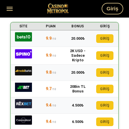
Giriş
SITE
PUAN
BONUS
GIRIŞ
9.9
20.000₺
GİRİŞ
/10
2K USD -
9.9
Sadece
GİRİŞ
/10
Kripto
9.8
20.000₺
GİRİŞ
/10
20Bin TL
9.7
GİRİŞ
/10
Bonus
9.4
4.500₺
GİRİŞ
/10
9.4
6.500₺
GİRİŞ
/10