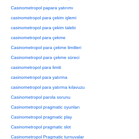
Casinometropol papara yatırımı
casinometropol para çekim işlemi
casinometropol para çekim talebi
casinometropol para çekme
Casinometropol para çekme limitleri
Casinometropol para çekme süreci
casinometropol para limiti
casinometropol para yatırma
casinometropol para yatırma kılavuzu
Casinometropol parola sorunu
Casinometropol pragmatic oyunları
Casinometropol pragmatic play
Casinometropol pragmatic slot
Casinometropol Pragmatic turnuvalar