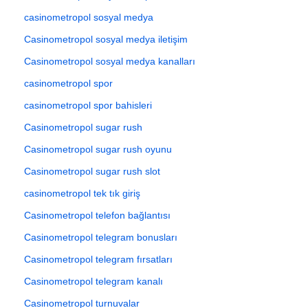
casinometropol sosyal medya
Casinometropol sosyal medya iletişim
Casinometropol sosyal medya kanalları
casinometropol spor
casinometropol spor bahisleri
Casinometropol sugar rush
Casinometropol sugar rush oyunu
Casinometropol sugar rush slot
casinometropol tek tık giriş
Casinometropol telefon bağlantısı
Casinometropol telegram bonusları
Casinometropol telegram fırsatları
Casinometropol telegram kanalı
Casinometropol turnuvalar