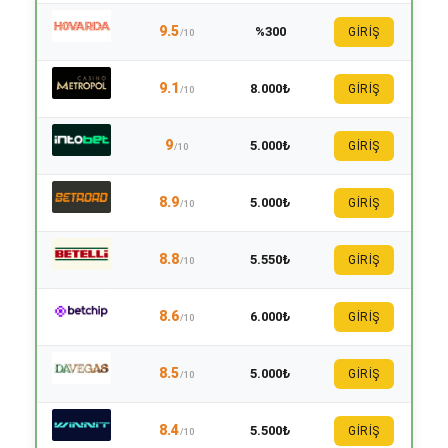
9.5
%300
GİRİŞ
/10
9.1
8.000₺
GİRİŞ
/10
9
5.000₺
GİRİŞ
/10
8.9
5.000₺
GİRİŞ
/10
8.8
5.550₺
GİRİŞ
/10
8.6
6.000₺
GİRİŞ
/10
8.5
5.000₺
GİRİŞ
/10
8.4
5.500₺
GİRİŞ
/10