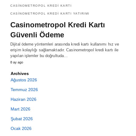
CASINOMETROPOL KREDI KARTI
CASINOMETROPOL KREDI KARTI YATIRIMI
Casinometropol Kredi Kartı
Güvenli Ödeme
Dijital ödeme yöntemleri arasında kredi kartı kullanımı hız ve
erişim kolaylığı sağlamaktadır. Casinometropol kredi kartı ile
yapılan işlemler bu doğrultuda…
8 ay ago
Archives
Ağustos 2026
Temmuz 2026
Haziran 2026
Mart 2026
Şubat 2026
Ocak 2026