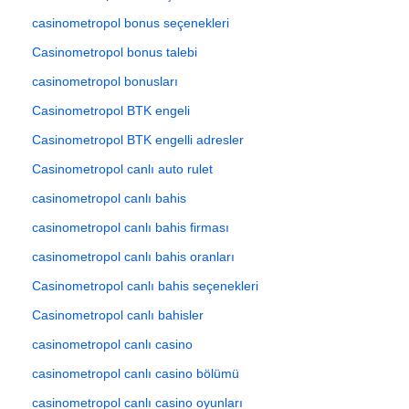
casinometropol bonus seçenekleri
Casinometropol bonus talebi
casinometropol bonusları
Casinometropol BTK engeli
Casinometropol BTK engelli adresler
Casinometropol canlı auto rulet
casinometropol canlı bahis
casinometropol canlı bahis firması
casinometropol canlı bahis oranları
Casinometropol canlı bahis seçenekleri
Casinometropol canlı bahisler
casinometropol canlı casino
casinometropol canlı casino bölümü
casinometropol canlı casino oyunları