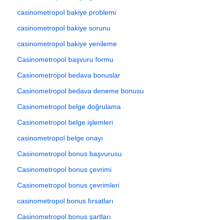
casinometropol bakiye problemi
casinometropol bakiye sorunu
casinometropol bakiye yenileme
Casinometropol başvuru formu
Casinometropol bedava bonuslar
Casinometropol bedava deneme bonusu
Casinometropol belge doğrulama
Casinometropol belge işlemleri
casinometropol belge onayı
Casinometropol bonus başvurusu
Casinometropol bonus çevrimi
Casinometropol bonus çevrimleri
casinometropol bonus fırsatları
Casinometropol bonus şartları