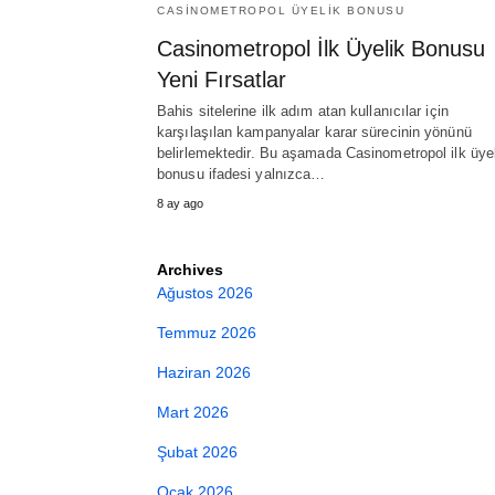
CASINOMETROPOL ÜYELIK BONUSU
Casinometropol İlk Üyelik Bonusu
Yeni Fırsatlar
Bahis sitelerine ilk adım atan kullanıcılar için
karşılaşılan kampanyalar karar sürecinin yönünü
belirlemektedir. Bu aşamada Casinometropol ilk üye
bonusu ifadesi yalnızca…
8 ay ago
Archives
Ağustos 2026
Temmuz 2026
Haziran 2026
Mart 2026
Şubat 2026
Ocak 2026