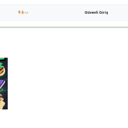
9.6
Güvenli Giriş
/10