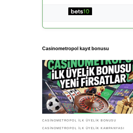
Casinometropol kayıt bonusu
CASINOMETROPOL ILK ÜYELIK BONUSU
CASINOMETROPOL ILK ÜYELIK KAMPANYASI