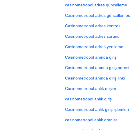
casinometropol adres güncelleme
Casinometropol adres güncellemes
Casinometropol adres kontrolü
Casinometropol adres sorunu
Casinometropol adres yenileme
Casinometropol anında giriş
Casinometropol anında giriş adresi
Casinometropol anında giriş linki
Casinometropol anlık erişim
casinometropol anlık giriş
Casinometropol anlık giriş işlemleri
casinometropol anlık oranlar