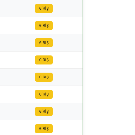
GİRİŞ
GİRİŞ
GİRİŞ
GİRİŞ
GİRİŞ
GİRİŞ
GİRİŞ
GİRİŞ