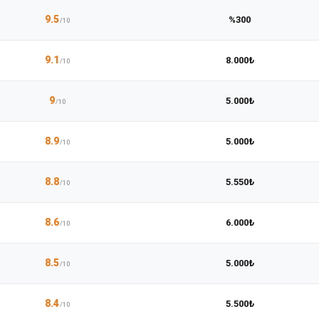
9.5
%300
/10
9.1
8.000₺
/10
9
5.000₺
/10
8.9
5.000₺
/10
8.8
5.550₺
/10
8.6
6.000₺
/10
8.5
5.000₺
/10
8.4
5.500₺
/10