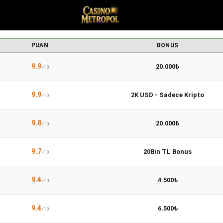
PUAN
BONUS
9.9
20.000₺
/10
9.9
2K USD - Sadece Kripto
/10
9.8
20.000₺
/10
9.7
20Bin TL Bonus
/10
9.4
4.500₺
/10
9.4
6.500₺
/10