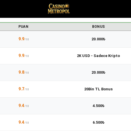
PUAN
BONUS
9.9
20.000₺
/10
9.9
2K USD - Sadece Kripto
/10
9.8
20.000₺
/10
9.7
20Bin TL Bonus
/10
9.4
4.500₺
/10
9.4
6.500₺
/10