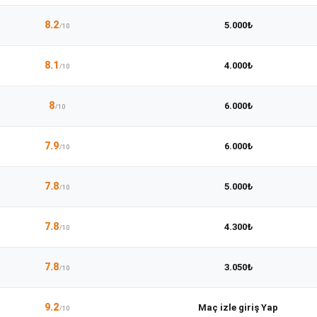
8.2
5.000₺
/10
8.1
4.000₺
/10
8
6.000₺
/10
7.9
6.000₺
/10
7.8
5.000₺
/10
7.8
4.300₺
/10
7.8
3.050₺
/10
9.2
Maç izle giriş Yap
/10