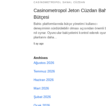
CASINOMETROPOL SANAL CÜZDAN
Casinometropol Jeton Cüzdan Bah
Bütçesi
Bahis platformlarında bütçe yönetimi kullanıcı
deneyiminin sürdürülebilir olması açısından önemli b
rol oynar. Oyuncular bakiyelerini kontrol ederek oyu
planlarını daha…
5 ay ago
Archives
Ağustos 2026
Temmuz 2026
Haziran 2026
Mart 2026
Şubat 2026
Ocak 2026