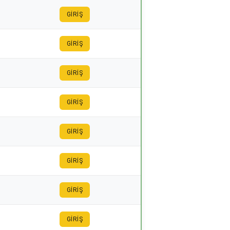
GİRİŞ
GİRİŞ
GİRİŞ
GİRİŞ
GİRİŞ
GİRİŞ
GİRİŞ
GİRİŞ