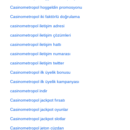
Casinometropol hoşgeldin promosyonu
Casinometropol iki faktörlü doğrulama
casinometropol iletişim adresi
casinometropol iletişim çözümleri
casinometropol iletişim hattı
casinometropol iletişim numarası
casinometropol iletişim twitter
Casinometropol ilk üyelik bonusu
Casinometropol ilk üyelik kampanyası
casinometropol indir
Casinometropol jackpot fırsatı
Casinometropol jackpot oyunlar
Casinometropol jackpot slotlar
Casinometropol jeton cüzdan