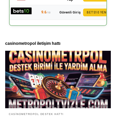
9.6
Güvenli Giriş
BETS10 YENI
/10
casinometropol iletişim hattı
CASINOMETROPOL DESTEK HATTI