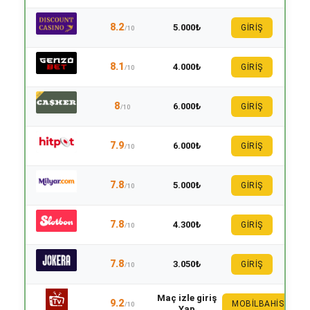
8.2
5.000₺
GİRİŞ
/10
8.1
4.000₺
GİRİŞ
/10
8
6.000₺
GİRİŞ
/10
7.9
6.000₺
GİRİŞ
/10
7.8
5.000₺
GİRİŞ
/10
7.8
4.300₺
GİRİŞ
/10
7.8
3.050₺
GİRİŞ
/10
Maç izle giriş
9.2
MOBILBAHIS
/10
Yap