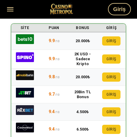
Giriş
SITE
PUAN
BONUS
GIRIŞ
9.9
20.000₺
GİRİŞ
/10
2K USD -
9.9
Sadece
GİRİŞ
/10
Kripto
9.8
20.000₺
GİRİŞ
/10
20Bin TL
9.7
GİRİŞ
/10
Bonus
9.4
4.500₺
GİRİŞ
/10
9.4
6.500₺
GİRİŞ
/10