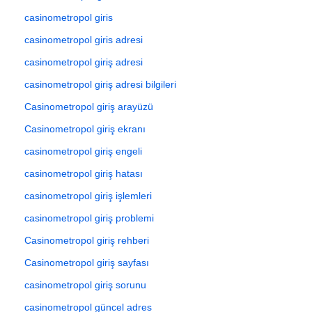
casinometropol giris
casinometropol giris adresi
casinometropol giriş adresi
casinometropol giriş adresi bilgileri
Casinometropol giriş arayüzü
Casinometropol giriş ekranı
casinometropol giriş engeli
casinometropol giriş hatası
casinometropol giriş işlemleri
casinometropol giriş problemi
Casinometropol giriş rehberi
Casinometropol giriş sayfası
casinometropol giriş sorunu
casinometropol güncel adres