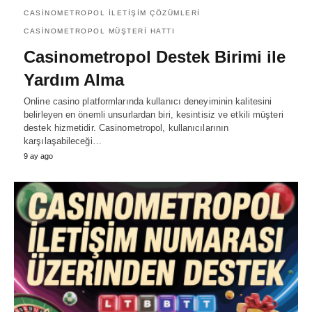
CASINOMETROPOL ILETIŞIM ÇÖZÜMLERI
CASINOMETROPOL MÜŞTERI HATTI
Casinometropol Destek Birimi ile
Yardım Alma
Online casino platformlarında kullanıcı deneyiminin kalitesini
belirleyen en önemli unsurlardan biri, kesintisiz ve etkili müşteri
destek hizmetidir. Casinometropol, kullanıcılarının
karşılaşabileceği…
9 ay ago