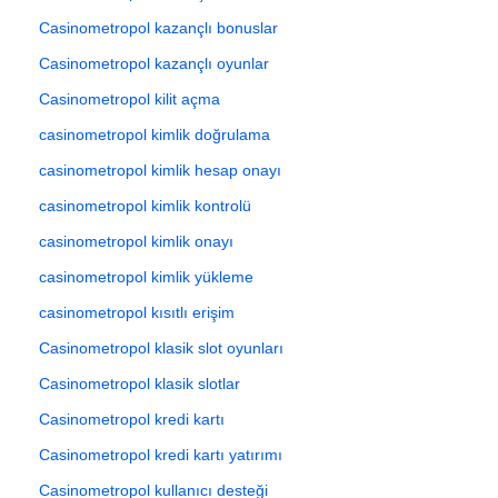
Casinometropol kazançlı bonuslar
Casinometropol kazançlı oyunlar
Casinometropol kilit açma
casinometropol kimlik doğrulama
casinometropol kimlik hesap onayı
casinometropol kimlik kontrolü
casinometropol kimlik onayı
casinometropol kimlik yükleme
casinometropol kısıtlı erişim
Casinometropol klasik slot oyunları
Casinometropol klasik slotlar
Casinometropol kredi kartı
Casinometropol kredi kartı yatırımı
Casinometropol kullanıcı desteği