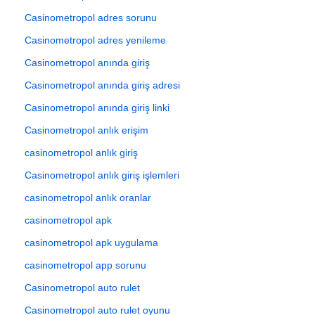
Casinometropol adres sorunu
Casinometropol adres yenileme
Casinometropol anında giriş
Casinometropol anında giriş adresi
Casinometropol anında giriş linki
Casinometropol anlık erişim
casinometropol anlık giriş
Casinometropol anlık giriş işlemleri
casinometropol anlık oranlar
casinometropol apk
casinometropol apk uygulama
casinometropol app sorunu
Casinometropol auto rulet
Casinometropol auto rulet oyunu