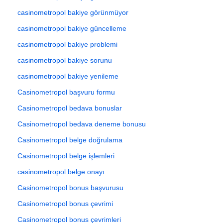
casinometropol bakiye görünmüyor
casinometropol bakiye güncelleme
casinometropol bakiye problemi
casinometropol bakiye sorunu
casinometropol bakiye yenileme
Casinometropol başvuru formu
Casinometropol bedava bonuslar
Casinometropol bedava deneme bonusu
Casinometropol belge doğrulama
Casinometropol belge işlemleri
casinometropol belge onayı
Casinometropol bonus başvurusu
Casinometropol bonus çevrimi
Casinometropol bonus çevrimleri