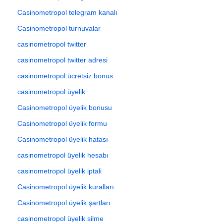
Casinometropol telegram kanalı
Casinometropol turnuvalar
casinometropol twitter
casinometropol twitter adresi
casinometropol ücretsiz bonus
casinometropol üyelik
Casinometropol üyelik bonusu
Casinometropol üyelik formu
Casinometropol üyelik hatası
casinometropol üyelik hesabı
casinometropol üyelik iptali
Casinometropol üyelik kuralları
Casinometropol üyelik şartları
casinometropol üyelik silme