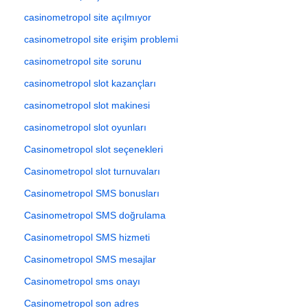
casinometropol site açılmıyor
casinometropol site erişim problemi
casinometropol site sorunu
casinometropol slot kazançları
casinometropol slot makinesi
casinometropol slot oyunları
Casinometropol slot seçenekleri
Casinometropol slot turnuvaları
Casinometropol SMS bonusları
Casinometropol SMS doğrulama
Casinometropol SMS hizmeti
Casinometropol SMS mesajlar
Casinometropol sms onayı
Casinometropol son adres