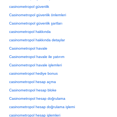
casinometropol güvenlik
Casinometropol güvenlik önlemleri
Casinometropol güvenlik şartları
casinometropol hakkında
casinometropol hakkında detaylar
Casinometropol havale
Casinometropol havale ile yatırım
Casinometropol havale işlemleri
casinometropol hediye bonus
casinometropol hesap açma
Casinometropol hesap bloke
Casinometropol hesap doğrulama
casinometropol hesap doğrulama işlemi
casinometropol hesap işlemleri