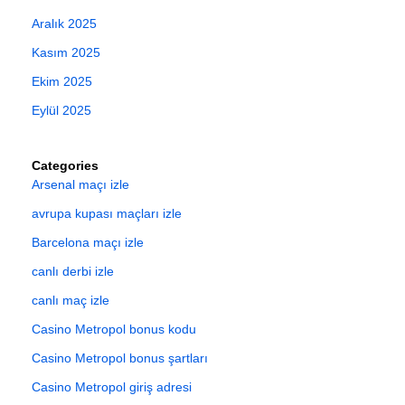
Aralık 2025
Kasım 2025
Ekim 2025
Eylül 2025
Categories
Arsenal maçı izle
avrupa kupası maçları izle
Barcelona maçı izle
canlı derbi izle
canlı maç izle
Casino Metropol bonus kodu
Casino Metropol bonus şartları
Casino Metropol giriş adresi