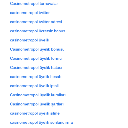
Casinometropol turnuvalar
casinometropol twitter
casinometropol twitter adresi
casinometropol ücretsiz bonus
casinometropol üyelik
Casinometropol üyelik bonusu
Casinometropol üyelik formu
Casinometropol üyelik hatası
casinometropol üyelik hesabı
casinometropol üyelik iptali
Casinometropol üyelik kuralları
Casinometropol üyelik şartları
casinometropol üyelik silme
casinometropol üyelik sonlandırma