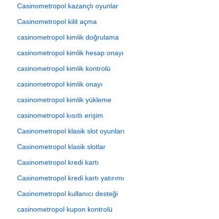
Casinometropol kazançlı oyunlar
Casinometropol kilit açma
casinometropol kimlik doğrulama
casinometropol kimlik hesap onayı
casinometropol kimlik kontrolü
casinometropol kimlik onayı
casinometropol kimlik yükleme
casinometropol kısıtlı erişim
Casinometropol klasik slot oyunları
Casinometropol klasik slotlar
Casinometropol kredi kartı
Casinometropol kredi kartı yatırımı
Casinometropol kullanıcı desteği
casinometropol kupon kontrolü