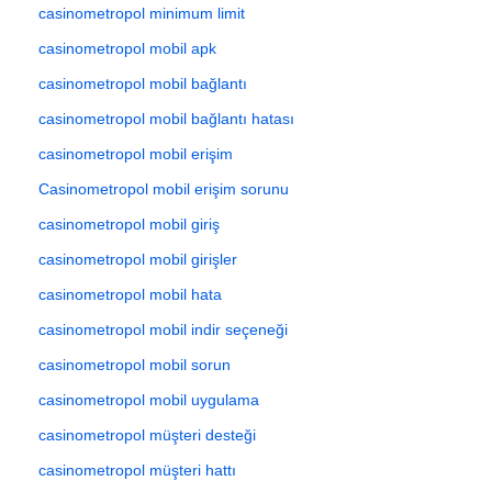
casinometropol minimum limit
casinometropol mobil apk
casinometropol mobil bağlantı
casinometropol mobil bağlantı hatası
casinometropol mobil erişim
Casinometropol mobil erişim sorunu
casinometropol mobil giriş
casinometropol mobil girişler
casinometropol mobil hata
casinometropol mobil indir seçeneği
casinometropol mobil sorun
casinometropol mobil uygulama
casinometropol müşteri desteği
casinometropol müşteri hattı