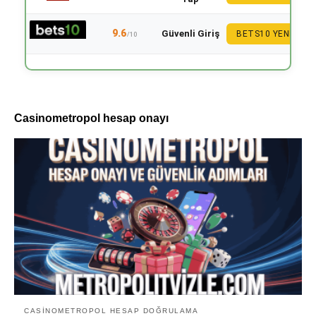
9.6
Güvenli Giriş
BETS10 YENI
/10
Casinometropol hesap onayı
CASINOMETROPOL HESAP DOĞRULAMA