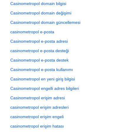
Casinometropol domain bilgisi
Casinometropol domain değişimi
Casinometropol domain güncellemesi
casinometropol e-posta
Casinometropol e-posta adresi
casinometropol e-posta desteği
Casinometropol e-posta destek
Casinometropol e-posta kullanımı
Casinometropol en yeni giriş bilgisi
Casinometropol engelli adres bilgileri
Casinometropol erişim adresi
casinometropol erişim adresleri
casinometropol erişim engeli
casinometropol erişim hatası