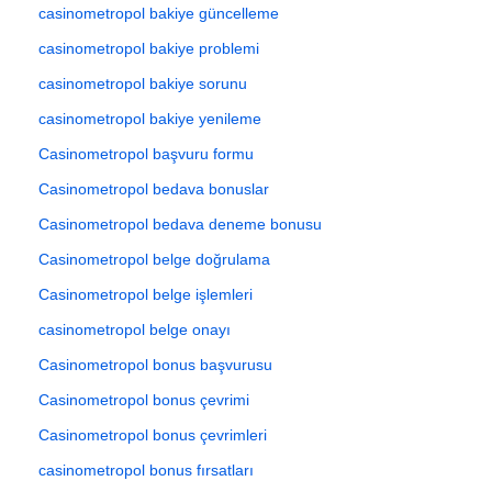
casinometropol bakiye güncelleme
casinometropol bakiye problemi
casinometropol bakiye sorunu
casinometropol bakiye yenileme
Casinometropol başvuru formu
Casinometropol bedava bonuslar
Casinometropol bedava deneme bonusu
Casinometropol belge doğrulama
Casinometropol belge işlemleri
casinometropol belge onayı
Casinometropol bonus başvurusu
Casinometropol bonus çevrimi
Casinometropol bonus çevrimleri
casinometropol bonus fırsatları