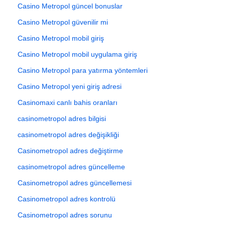
Casino Metropol güncel bonuslar
Casino Metropol güvenilir mi
Casino Metropol mobil giriş
Casino Metropol mobil uygulama giriş
Casino Metropol para yatırma yöntemleri
Casino Metropol yeni giriş adresi
Casinomaxi canlı bahis oranları
casinometropol adres bilgisi
casinometropol adres değişikliği
Casinometropol adres değiştirme
casinometropol adres güncelleme
Casinometropol adres güncellemesi
Casinometropol adres kontrolü
Casinometropol adres sorunu