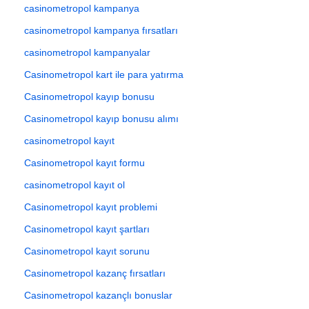
casinometropol kampanya
casinometropol kampanya fırsatları
casinometropol kampanyalar
Casinometropol kart ile para yatırma
Casinometropol kayıp bonusu
Casinometropol kayıp bonusu alımı
casinometropol kayıt
Casinometropol kayıt formu
casinometropol kayıt ol
Casinometropol kayıt problemi
Casinometropol kayıt şartları
Casinometropol kayıt sorunu
Casinometropol kazanç fırsatları
Casinometropol kazançlı bonuslar