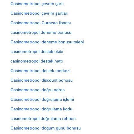
Casinometropol çevrim şartı
Casinometropol çevrim şartları
Casinometropol Curacao lisansı
casinometropol deneme bonusu
Casinometropol deneme bonusu talebi
casinometropol destek ekibi
casinometropol destek hattı
Casinometropol destek merkezi
Casinometropol discount bonusu
Casinometropol doğru adres
Casinometropol doğrulama işlemi
Casinometropol doğrulama kodu
casinometropol doğrulama rehberi
Casinometropol doğum günü bonusu