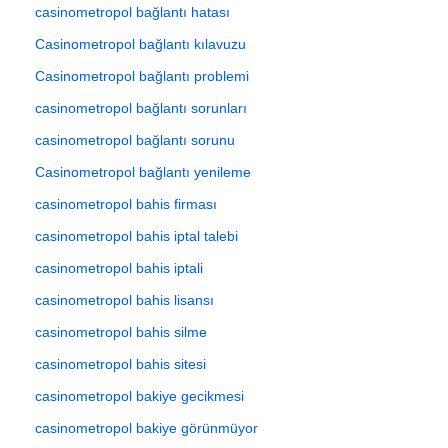
casinometropol bağlantı hatası
Casinometropol bağlantı kılavuzu
Casinometropol bağlantı problemi
casinometropol bağlantı sorunları
casinometropol bağlantı sorunu
Casinometropol bağlantı yenileme
casinometropol bahis firması
casinometropol bahis iptal talebi
casinometropol bahis iptali
casinometropol bahis lisansı
casinometropol bahis silme
casinometropol bahis sitesi
casinometropol bakiye gecikmesi
casinometropol bakiye görünmüyor