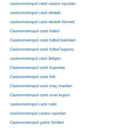
casinometropol canlı casino oyunları
casinometropol canlı destek
casinometropol canlı destek hizmeti
Casinometropol canlı futbol
Casinometropol canlı futbol bahisleri
Casinometropol canlı futbol kuponu
casinometropol canlı iletişim
Casinometropol canlı kuponlar
Casinometropol canlı link
Casinometropol canlı maç oranları
Casinometropol canlı oran kupon
casinometropol canlı rulet
casinometropol casino oyunları
Casinometropol çekim limitleri