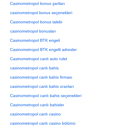
Casinometropol bonus şartları
casinometropol bonus seçenekleri
Casinometropol bonus talebi
casinometropol bonusları
Casinometropol BTK engeli
Casinometropol BTK engelli adresler
Casinometropol canlı auto rulet
casinometropol canlı bahis
casinometropol canlı bahis firması
casinometropol canlı bahis oranları
Casinometropol canlı bahis seçenekleri
Casinometropol canlı bahisler
casinometropol canlı casino
casinometropol canlı casino bölümü