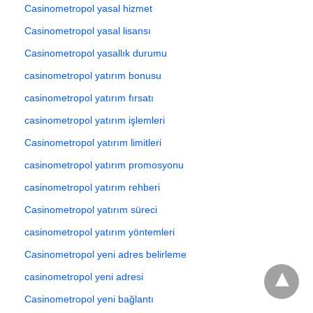
Casinometropol yasal hizmet
Casinometropol yasal lisansı
Casinometropol yasallık durumu
casinometropol yatırım bonusu
casinometropol yatırım fırsatı
casinometropol yatırım işlemleri
Casinometropol yatırım limitleri
casinometropol yatırım promosyonu
casinometropol yatırım rehberi
Casinometropol yatırım süreci
casinometropol yatırım yöntemleri
Casinometropol yeni adres belirleme
casinometropol yeni adresi
Casinometropol yeni bağlantı