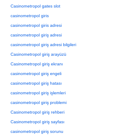
Casinometropol gates slot
casinometropol giris
casinometropol giris adresi
casinometropol giriş adresi
casinometropol giriş adresi bilgileri
Casinometropol giriş arayüzü
Casinometropol giriş ekranı
casinometropol giriş engeli
casinometropol giriş hatası
casinometropol giriş işlemleri
casinometropol giriş problemi
Casinometropol giriş rehberi
Casinometropol giriş sayfası
casinometropol giriş sorunu