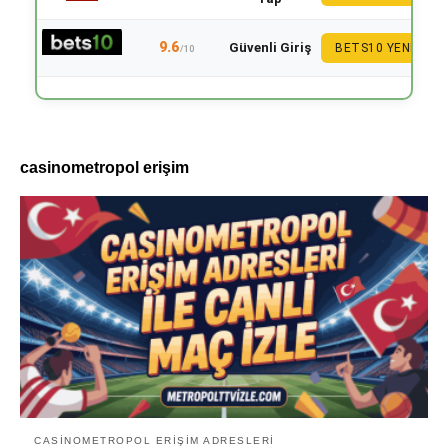
9.6
Güvenli Giriş
BETS10 YENI
/10
casinometropol erişim
CASINOMETROPOL ERIŞIM ADRESLERI