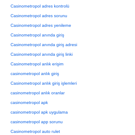
Casinometropol adres kontrolü
Casinometropol adres sorunu
Casinometropol adres yenileme
Casinometropol anında giriş
Casinometropol anında giriş adresi
Casinometropol anında giriş linki
Casinometropol anlık erişim
casinometropol anlık giriş
Casinometropol anlık giriş işlemleri
casinometropol anlık oranlar
casinometropol apk
casinometropol apk uygulama
casinometropol app sorunu
Casinometropol auto rulet