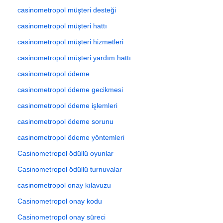
casinometropol müşteri desteği
casinometropol müşteri hattı
casinometropol müşteri hizmetleri
casinometropol müşteri yardım hattı
casinometropol ödeme
casinometropol ödeme gecikmesi
casinometropol ödeme işlemleri
casinometropol ödeme sorunu
casinometropol ödeme yöntemleri
Casinometropol ödüllü oyunlar
Casinometropol ödüllü turnuvalar
casinometropol onay kılavuzu
Casinometropol onay kodu
Casinometropol onay süreci