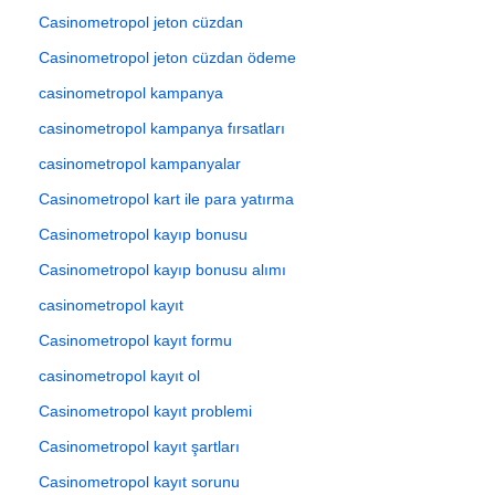
Casinometropol jeton cüzdan
Casinometropol jeton cüzdan ödeme
casinometropol kampanya
casinometropol kampanya fırsatları
casinometropol kampanyalar
Casinometropol kart ile para yatırma
Casinometropol kayıp bonusu
Casinometropol kayıp bonusu alımı
casinometropol kayıt
Casinometropol kayıt formu
casinometropol kayıt ol
Casinometropol kayıt problemi
Casinometropol kayıt şartları
Casinometropol kayıt sorunu