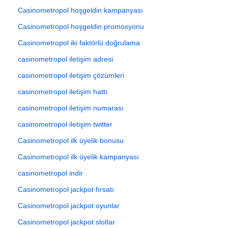
Casinometropol hoşgeldin kampanyası
Casinometropol hoşgeldin promosyonu
Casinometropol iki faktörlü doğrulama
casinometropol iletişim adresi
casinometropol iletişim çözümleri
casinometropol iletişim hattı
casinometropol iletişim numarası
casinometropol iletişim twitter
Casinometropol ilk üyelik bonusu
Casinometropol ilk üyelik kampanyası
casinometropol indir
Casinometropol jackpot fırsatı
Casinometropol jackpot oyunlar
Casinometropol jackpot slotlar