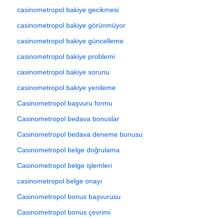
casinometropol bakiye gecikmesi
casinometropol bakiye görünmüyor
casinometropol bakiye güncelleme
casinometropol bakiye problemi
casinometropol bakiye sorunu
casinometropol bakiye yenileme
Casinometropol başvuru formu
Casinometropol bedava bonuslar
Casinometropol bedava deneme bonusu
Casinometropol belge doğrulama
Casinometropol belge işlemleri
casinometropol belge onayı
Casinometropol bonus başvurusu
Casinometropol bonus çevrimi