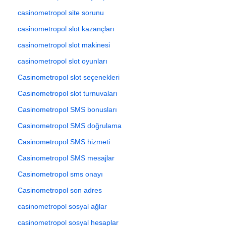
casinometropol site sorunu
casinometropol slot kazançları
casinometropol slot makinesi
casinometropol slot oyunları
Casinometropol slot seçenekleri
Casinometropol slot turnuvaları
Casinometropol SMS bonusları
Casinometropol SMS doğrulama
Casinometropol SMS hizmeti
Casinometropol SMS mesajlar
Casinometropol sms onayı
Casinometropol son adres
casinometropol sosyal ağlar
casinometropol sosyal hesaplar