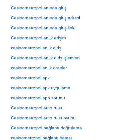
Casinometropol anında giriş
Casinometropol anında giriş adresi
Casinometropol anında giriş linki
Casinometropol anlık erişim
casinometropol anlık giriş
Casinometropol anlık giriş işlemleri
casinometropol anlık oranlar
casinometropol apk
casinometropol apk uygulama
casinometropol app sorunu
Casinometropol auto rulet
Casinometropol auto rulet oyunu
Casinometropol bağlantı doğrulama
casinometropol bağlantı hatası