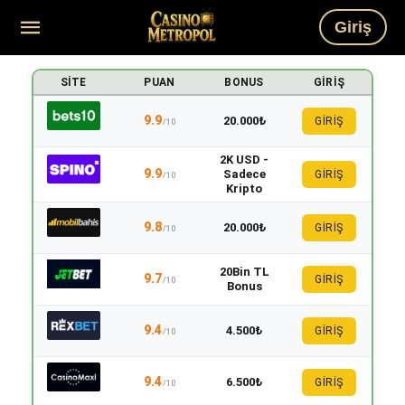
Giriş
SITE
PUAN
BONUS
GIRIŞ
9.9
20.000₺
GİRİŞ
/10
2K USD -
9.9
Sadece
GİRİŞ
/10
Kripto
9.8
20.000₺
GİRİŞ
/10
20Bin TL
9.7
GİRİŞ
/10
Bonus
9.4
4.500₺
GİRİŞ
/10
9.4
6.500₺
GİRİŞ
/10