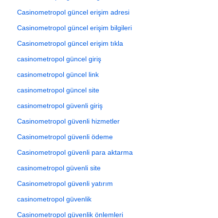
Casinometropol güncel erişim adresi
Casinometropol güncel erişim bilgileri
Casinometropol güncel erişim tıkla
casinometropol güncel giriş
casinometropol güncel link
casinometropol güncel site
casinometropol güvenli giriş
Casinometropol güvenli hizmetler
Casinometropol güvenli ödeme
Casinometropol güvenli para aktarma
casinometropol güvenli site
Casinometropol güvenli yatırım
casinometropol güvenlik
Casinometropol güvenlik önlemleri