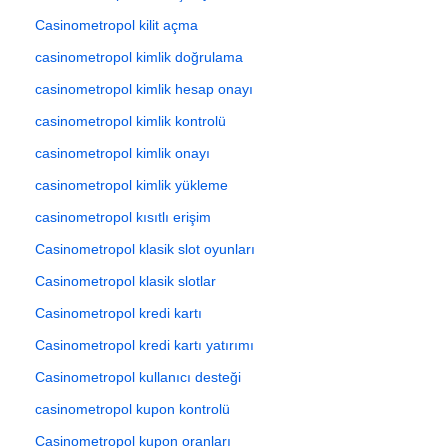
Casinometropol kilit açma
casinometropol kimlik doğrulama
casinometropol kimlik hesap onayı
casinometropol kimlik kontrolü
casinometropol kimlik onayı
casinometropol kimlik yükleme
casinometropol kısıtlı erişim
Casinometropol klasik slot oyunları
Casinometropol klasik slotlar
Casinometropol kredi kartı
Casinometropol kredi kartı yatırımı
Casinometropol kullanıcı desteği
casinometropol kupon kontrolü
Casinometropol kupon oranları