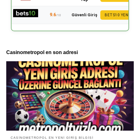
9.6
Güvenli Giriş
BETS10 YENI
/10
Casinometropol en son adresi
CASINOMETROPOL EN YENI GIRIŞ BILGISI