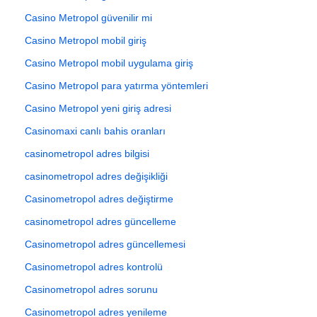
Casino Metropol güvenilir mi
Casino Metropol mobil giriş
Casino Metropol mobil uygulama giriş
Casino Metropol para yatırma yöntemleri
Casino Metropol yeni giriş adresi
Casinomaxi canlı bahis oranları
casinometropol adres bilgisi
casinometropol adres değişikliği
Casinometropol adres değiştirme
casinometropol adres güncelleme
Casinometropol adres güncellemesi
Casinometropol adres kontrolü
Casinometropol adres sorunu
Casinometropol adres yenileme