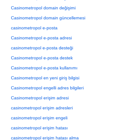
Casinometropol domain değişimi
Casinometropol domain güncellemesi
casinometropol e-posta
Casinometropol e-posta adresi
casinometropol e-posta desteği
Casinometropol e-posta destek
Casinometropol e-posta kullanımı
Casinometropol en yeni giriş bilgisi
Casinometropol engelli adres bilgileri
Casinometropol erişim adresi
casinometropol erişim adresleri
casinometropol erişim engeli
casinometropol erişim hatası
casinometropol erişim hatası alma