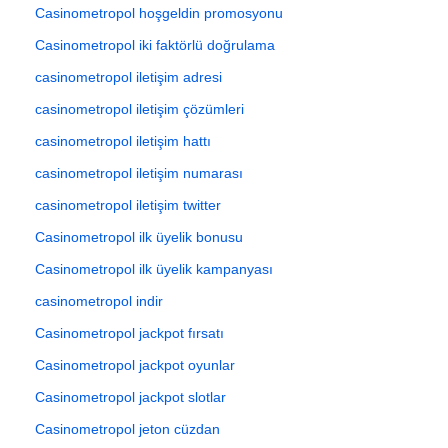
Casinometropol hoşgeldin promosyonu
Casinometropol iki faktörlü doğrulama
casinometropol iletişim adresi
casinometropol iletişim çözümleri
casinometropol iletişim hattı
casinometropol iletişim numarası
casinometropol iletişim twitter
Casinometropol ilk üyelik bonusu
Casinometropol ilk üyelik kampanyası
casinometropol indir
Casinometropol jackpot fırsatı
Casinometropol jackpot oyunlar
Casinometropol jackpot slotlar
Casinometropol jeton cüzdan