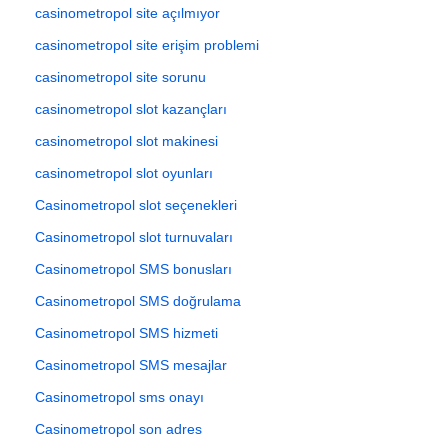
casinometropol site açılmıyor
casinometropol site erişim problemi
casinometropol site sorunu
casinometropol slot kazançları
casinometropol slot makinesi
casinometropol slot oyunları
Casinometropol slot seçenekleri
Casinometropol slot turnuvaları
Casinometropol SMS bonusları
Casinometropol SMS doğrulama
Casinometropol SMS hizmeti
Casinometropol SMS mesajlar
Casinometropol sms onayı
Casinometropol son adres