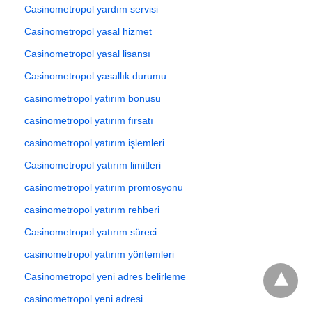
Casinometropol yardım servisi
Casinometropol yasal hizmet
Casinometropol yasal lisansı
Casinometropol yasallık durumu
casinometropol yatırım bonusu
casinometropol yatırım fırsatı
casinometropol yatırım işlemleri
Casinometropol yatırım limitleri
casinometropol yatırım promosyonu
casinometropol yatırım rehberi
Casinometropol yatırım süreci
casinometropol yatırım yöntemleri
Casinometropol yeni adres belirleme
casinometropol yeni adresi