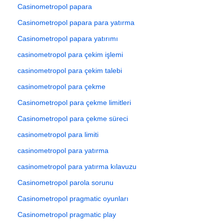
Casinometropol papara
Casinometropol papara para yatırma
Casinometropol papara yatırımı
casinometropol para çekim işlemi
casinometropol para çekim talebi
casinometropol para çekme
Casinometropol para çekme limitleri
Casinometropol para çekme süreci
casinometropol para limiti
casinometropol para yatırma
casinometropol para yatırma kılavuzu
Casinometropol parola sorunu
Casinometropol pragmatic oyunları
Casinometropol pragmatic play