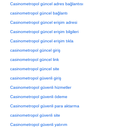
Casinometropol güncel adres bağlantısı
casinometropol güncel bağlantı
Casinometropol güncel erişim adresi
Casinometropol güncel erişim bilgileri
Casinometropol güncel erişim tıkla
casinometropol güncel giriş
casinometropol güncel link
casinometropol güncel site
casinometropol güvenli giriş
Casinometropol güvenli hizmetler
Casinometropol güvenli ödeme
Casinometropol güvenli para aktarma
casinometropol güvenli site
Casinometropol güvenli yatırım