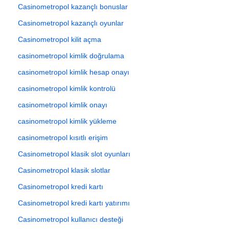
Casinometropol kazançlı bonuslar
Casinometropol kazançlı oyunlar
Casinometropol kilit açma
casinometropol kimlik doğrulama
casinometropol kimlik hesap onayı
casinometropol kimlik kontrolü
casinometropol kimlik onayı
casinometropol kimlik yükleme
casinometropol kısıtlı erişim
Casinometropol klasik slot oyunları
Casinometropol klasik slotlar
Casinometropol kredi kartı
Casinometropol kredi kartı yatırımı
Casinometropol kullanıcı desteği