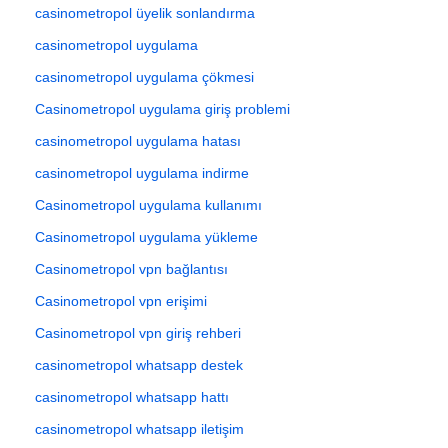
casinometropol üyelik sonlandırma
casinometropol uygulama
casinometropol uygulama çökmesi
Casinometropol uygulama giriş problemi
casinometropol uygulama hatası
casinometropol uygulama indirme
Casinometropol uygulama kullanımı
Casinometropol uygulama yükleme
Casinometropol vpn bağlantısı
Casinometropol vpn erişimi
Casinometropol vpn giriş rehberi
casinometropol whatsapp destek
casinometropol whatsapp hattı
casinometropol whatsapp iletişim