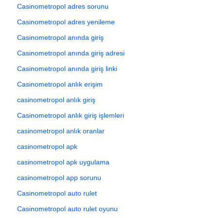
Casinometropol adres sorunu
Casinometropol adres yenileme
Casinometropol anında giriş
Casinometropol anında giriş adresi
Casinometropol anında giriş linki
Casinometropol anlık erişim
casinometropol anlık giriş
Casinometropol anlık giriş işlemleri
casinometropol anlık oranlar
casinometropol apk
casinometropol apk uygulama
casinometropol app sorunu
Casinometropol auto rulet
Casinometropol auto rulet oyunu