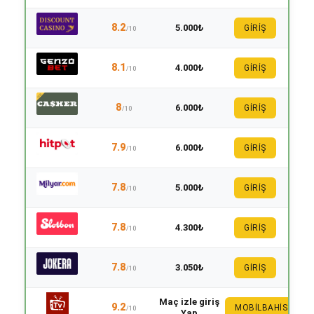
8.2
5.000₺
GİRİŞ
/10
8.1
4.000₺
GİRİŞ
/10
8
6.000₺
GİRİŞ
/10
7.9
6.000₺
GİRİŞ
/10
7.8
5.000₺
GİRİŞ
/10
7.8
4.300₺
GİRİŞ
/10
7.8
3.050₺
GİRİŞ
/10
Maç izle giriş
9.2
MOBILBAHIS
/10
Yap