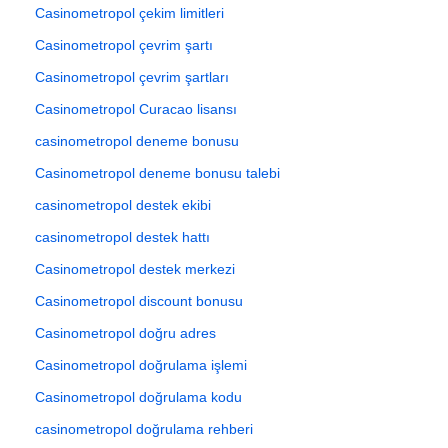
Casinometropol çekim limitleri
Casinometropol çevrim şartı
Casinometropol çevrim şartları
Casinometropol Curacao lisansı
casinometropol deneme bonusu
Casinometropol deneme bonusu talebi
casinometropol destek ekibi
casinometropol destek hattı
Casinometropol destek merkezi
Casinometropol discount bonusu
Casinometropol doğru adres
Casinometropol doğrulama işlemi
Casinometropol doğrulama kodu
casinometropol doğrulama rehberi