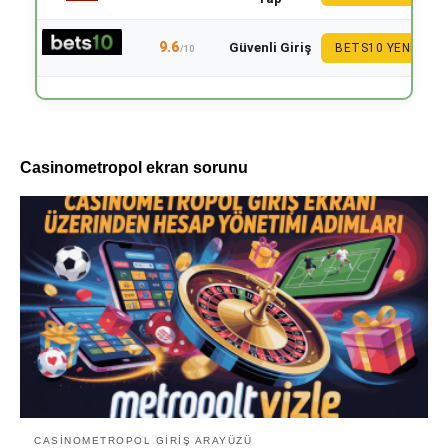
9.6
Güvenli Giriş
BETS10 YENI
/10
Casinometropol ekran sorunu
CASINOMETROPOL GIRIŞ ARAYÜZÜ