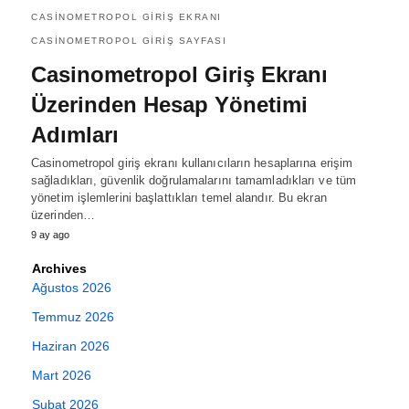
CASINOMETROPOL GIRIŞ EKRANI
CASINOMETROPOL GIRIŞ SAYFASI
Casinometropol Giriş Ekranı
Üzerinden Hesap Yönetimi
Adımları
Casinometropol giriş ekranı kullanıcıların hesaplarına erişim
sağladıkları, güvenlik doğrulamalarını tamamladıkları ve tüm
yönetim işlemlerini başlattıkları temel alandır. Bu ekran
üzerinden…
9 ay ago
Archives
Ağustos 2026
Temmuz 2026
Haziran 2026
Mart 2026
Şubat 2026