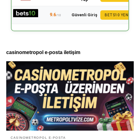
9.6
Güvenli Giriş
BETS10 YENI
/10
casinometropol e-posta iletişim
CASINOMETROPOL E-POSTA