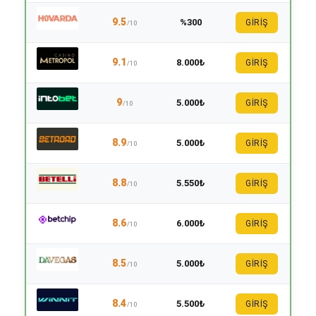
9.5
%300
GİRİŞ
/10
9.1
8.000₺
GİRİŞ
/10
9
5.000₺
GİRİŞ
/10
8.9
5.000₺
GİRİŞ
/10
8.8
5.550₺
GİRİŞ
/10
8.6
6.000₺
GİRİŞ
/10
8.5
5.000₺
GİRİŞ
/10
8.4
5.500₺
GİRİŞ
/10