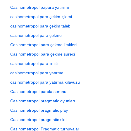
Casinometropol papara yatırımı
casinometropol para çekim işlemi
casinometropol para çekim talebi
casinometropol para çekme
Casinometropol para çekme limitleri
Casinometropol para çekme süreci
casinometropol para limiti
casinometropol para yatırma
casinometropol para yatırma kılavuzu
Casinometropol parola sorunu
Casinometropol pragmatic oyunları
Casinometropol pragmatic play
Casinometropol pragmatic slot
Casinometropol Pragmatic turnuvalar