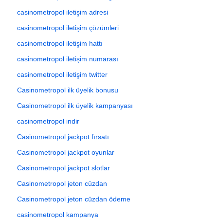
casinometropol iletişim adresi
casinometropol iletişim çözümleri
casinometropol iletişim hattı
casinometropol iletişim numarası
casinometropol iletişim twitter
Casinometropol ilk üyelik bonusu
Casinometropol ilk üyelik kampanyası
casinometropol indir
Casinometropol jackpot fırsatı
Casinometropol jackpot oyunlar
Casinometropol jackpot slotlar
Casinometropol jeton cüzdan
Casinometropol jeton cüzdan ödeme
casinometropol kampanya