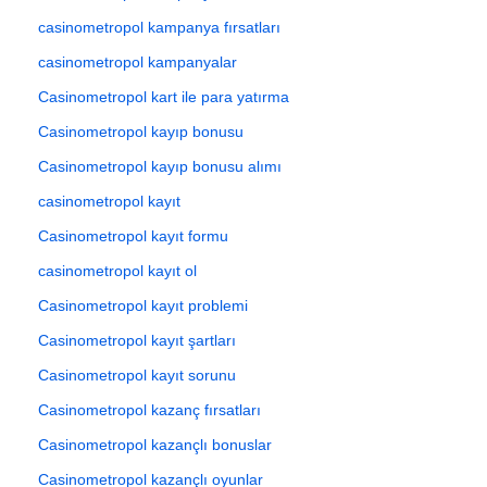
casinometropol kampanya fırsatları
casinometropol kampanyalar
Casinometropol kart ile para yatırma
Casinometropol kayıp bonusu
Casinometropol kayıp bonusu alımı
casinometropol kayıt
Casinometropol kayıt formu
casinometropol kayıt ol
Casinometropol kayıt problemi
Casinometropol kayıt şartları
Casinometropol kayıt sorunu
Casinometropol kazanç fırsatları
Casinometropol kazançlı bonuslar
Casinometropol kazançlı oyunlar