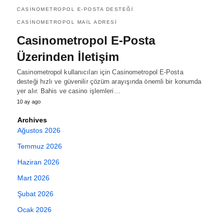
CASINOMETROPOL E-POSTA DESTEĞI
CASINOMETROPOL MAIL ADRESI
Casinometropol E-Posta
Üzerinden İletişim
Casinometropol kullanıcıları için Casinometropol E-Posta
desteği hızlı ve güvenilir çözüm arayışında önemli bir konumda
yer alır. Bahis ve casino işlemleri…
10 ay ago
Archives
Ağustos 2026
Temmuz 2026
Haziran 2026
Mart 2026
Şubat 2026
Ocak 2026