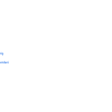
riş
emleri