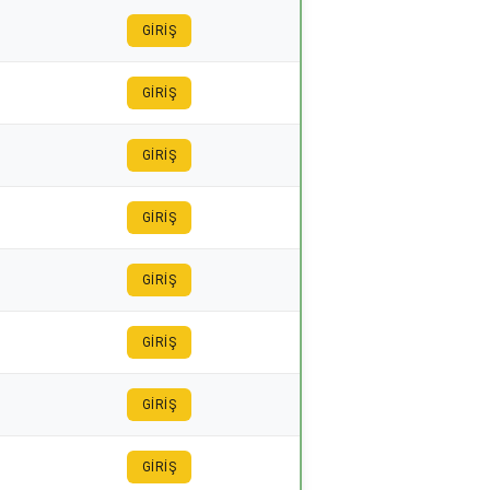
GİRİŞ
GİRİŞ
GİRİŞ
GİRİŞ
GİRİŞ
GİRİŞ
GİRİŞ
GİRİŞ