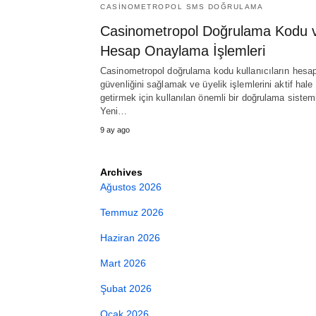
CASINOMETROPOL SMS DOĞRULAMA
Casinometropol Doğrulama Kodu 
Hesap Onaylama İşlemleri
Casinometropol doğrulama kodu kullanıcıların hesa
güvenliğini sağlamak ve üyelik işlemlerini aktif hale
getirmek için kullanılan önemli bir doğrulama sistemi
Yeni…
9 ay ago
Archives
Ağustos 2026
Temmuz 2026
Haziran 2026
Mart 2026
Şubat 2026
Ocak 2026