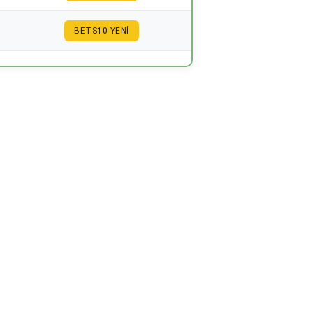
BETS10 YENI