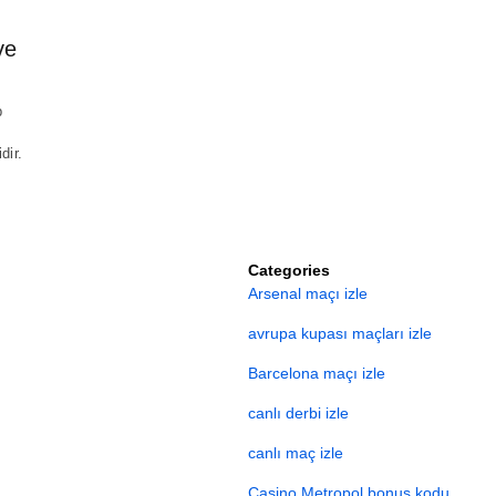
ve
p
dir.
Categories
Arsenal maçı izle
avrupa kupası maçları izle
Barcelona maçı izle
canlı derbi izle
canlı maç izle
Casino Metropol bonus kodu