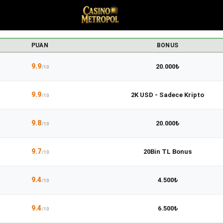
PUAN
BONUS
9.9
20.000₺
/10
9.9
2K USD - Sadece Kripto
/10
9.8
20.000₺
/10
9.7
20Bin TL Bonus
/10
9.4
4.500₺
/10
9.4
6.500₺
/10