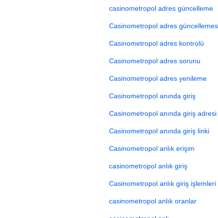
casinometropol adres güncelleme
Casinometropol adres güncellemes
Casinometropol adres kontrolü
Casinometropol adres sorunu
Casinometropol adres yenileme
Casinometropol anında giriş
Casinometropol anında giriş adresi
Casinometropol anında giriş linki
Casinometropol anlık erişim
casinometropol anlık giriş
Casinometropol anlık giriş işlemleri
casinometropol anlık oranlar