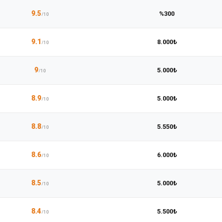
9.5
%300
/10
9.1
8.000₺
/10
9
5.000₺
/10
8.9
5.000₺
/10
8.8
5.550₺
/10
8.6
6.000₺
/10
8.5
5.000₺
/10
8.4
5.500₺
/10