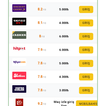
8.2
5.000₺
GİRİŞ
/10
8.1
4.000₺
GİRİŞ
/10
8
6.000₺
GİRİŞ
/10
7.9
6.000₺
GİRİŞ
/10
7.8
5.000₺
GİRİŞ
/10
7.8
4.300₺
GİRİŞ
/10
7.8
3.050₺
GİRİŞ
/10
Maç izle giriş
9.2
MOBILBAHIS
/10
Yap