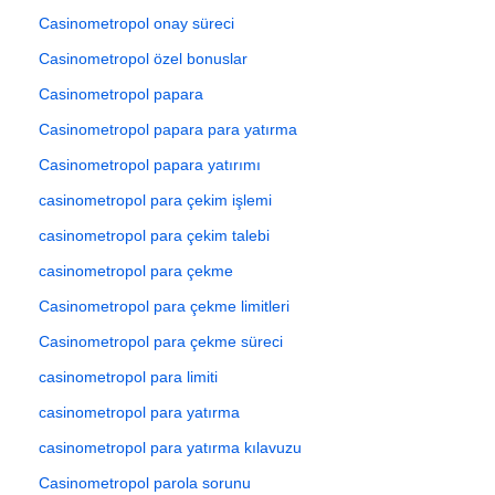
Casinometropol onay süreci
Casinometropol özel bonuslar
Casinometropol papara
Casinometropol papara para yatırma
Casinometropol papara yatırımı
casinometropol para çekim işlemi
casinometropol para çekim talebi
casinometropol para çekme
Casinometropol para çekme limitleri
Casinometropol para çekme süreci
casinometropol para limiti
casinometropol para yatırma
casinometropol para yatırma kılavuzu
Casinometropol parola sorunu