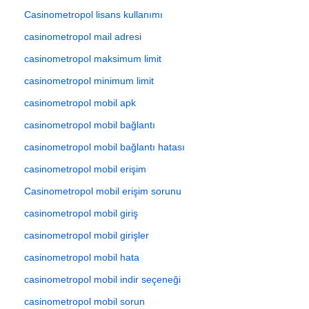
Casinometropol lisans kullanımı
casinometropol mail adresi
casinometropol maksimum limit
casinometropol minimum limit
casinometropol mobil apk
casinometropol mobil bağlantı
casinometropol mobil bağlantı hatası
casinometropol mobil erişim
Casinometropol mobil erişim sorunu
casinometropol mobil giriş
casinometropol mobil girişler
casinometropol mobil hata
casinometropol mobil indir seçeneği
casinometropol mobil sorun