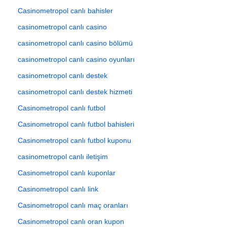
Casinometropol canlı bahisler
casinometropol canlı casino
casinometropol canlı casino bölümü
casinometropol canlı casino oyunları
casinometropol canlı destek
casinometropol canlı destek hizmeti
Casinometropol canlı futbol
Casinometropol canlı futbol bahisleri
Casinometropol canlı futbol kuponu
casinometropol canlı iletişim
Casinometropol canlı kuponlar
Casinometropol canlı link
Casinometropol canlı maç oranları
Casinometropol canlı oran kupon