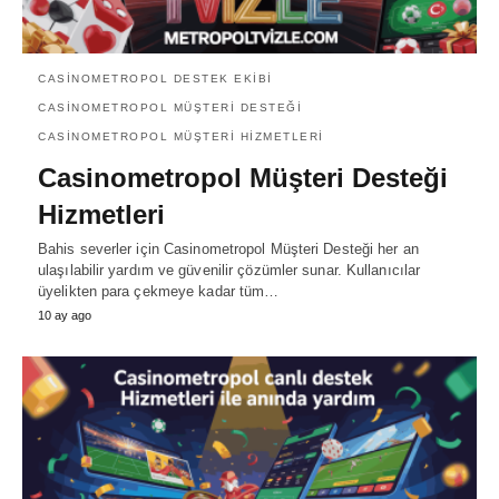
CASINOMETROPOL DESTEK EKIBI
CASINOMETROPOL MÜŞTERI DESTEĞI
CASINOMETROPOL MÜŞTERI HIZMETLERI
Casinometropol Müşteri Desteği
Hizmetleri
Bahis severler için Casinometropol Müşteri Desteği her an
ulaşılabilir yardım ve güvenilir çözümler sunar. Kullanıcılar
üyelikten para çekmeye kadar tüm…
10 ay ago