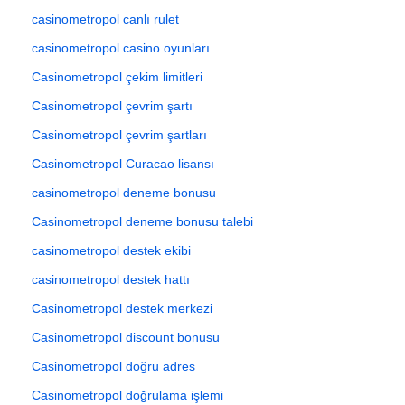
casinometropol canlı rulet
casinometropol casino oyunları
Casinometropol çekim limitleri
Casinometropol çevrim şartı
Casinometropol çevrim şartları
Casinometropol Curacao lisansı
casinometropol deneme bonusu
Casinometropol deneme bonusu talebi
casinometropol destek ekibi
casinometropol destek hattı
Casinometropol destek merkezi
Casinometropol discount bonusu
Casinometropol doğru adres
Casinometropol doğrulama işlemi