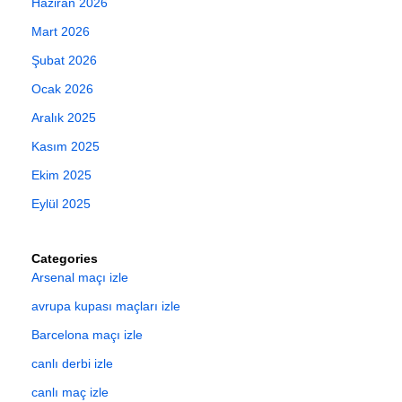
Haziran 2026
Mart 2026
Şubat 2026
Ocak 2026
Aralık 2025
Kasım 2025
Ekim 2025
Eylül 2025
Categories
Arsenal maçı izle
avrupa kupası maçları izle
Barcelona maçı izle
canlı derbi izle
canlı maç izle