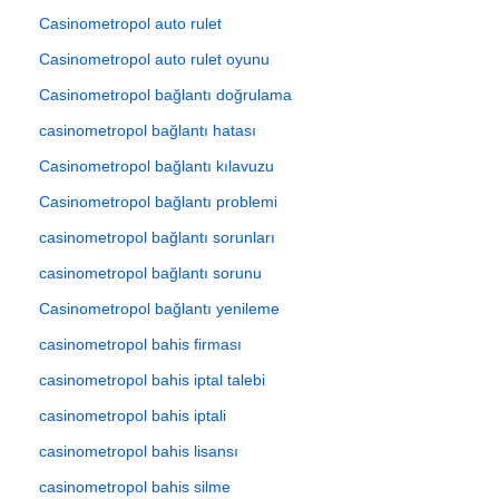
Casinometropol auto rulet
Casinometropol auto rulet oyunu
Casinometropol bağlantı doğrulama
casinometropol bağlantı hatası
Casinometropol bağlantı kılavuzu
Casinometropol bağlantı problemi
casinometropol bağlantı sorunları
casinometropol bağlantı sorunu
Casinometropol bağlantı yenileme
casinometropol bahis firması
casinometropol bahis iptal talebi
casinometropol bahis iptali
casinometropol bahis lisansı
casinometropol bahis silme