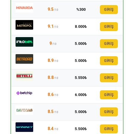
9.5
%300
GİRİŞ
/10
9.1
8.000₺
GİRİŞ
/10
9
5.000₺
GİRİŞ
/10
8.9
5.000₺
GİRİŞ
/10
8.8
5.550₺
GİRİŞ
/10
8.6
6.000₺
GİRİŞ
/10
8.5
5.000₺
GİRİŞ
/10
8.4
5.500₺
GİRİŞ
/10