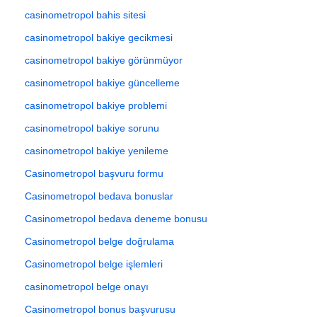
casinometropol bahis sitesi
casinometropol bakiye gecikmesi
casinometropol bakiye görünmüyor
casinometropol bakiye güncelleme
casinometropol bakiye problemi
casinometropol bakiye sorunu
casinometropol bakiye yenileme
Casinometropol başvuru formu
Casinometropol bedava bonuslar
Casinometropol bedava deneme bonusu
Casinometropol belge doğrulama
Casinometropol belge işlemleri
casinometropol belge onayı
Casinometropol bonus başvurusu