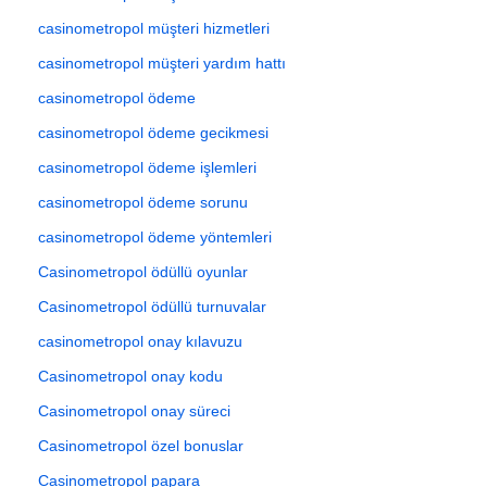
casinometropol müşteri hizmetleri
casinometropol müşteri yardım hattı
casinometropol ödeme
casinometropol ödeme gecikmesi
casinometropol ödeme işlemleri
casinometropol ödeme sorunu
casinometropol ödeme yöntemleri
Casinometropol ödüllü oyunlar
Casinometropol ödüllü turnuvalar
casinometropol onay kılavuzu
Casinometropol onay kodu
Casinometropol onay süreci
Casinometropol özel bonuslar
Casinometropol papara