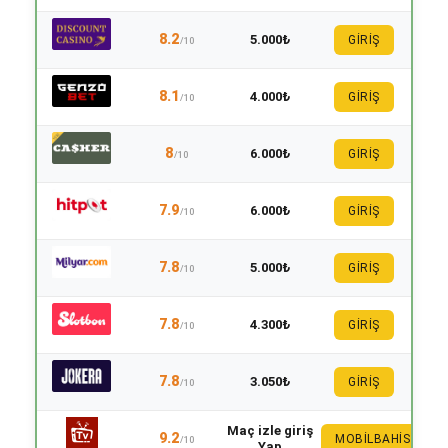
8.2
5.000₺
GİRİŞ
/10
8.1
4.000₺
GİRİŞ
/10
8
6.000₺
GİRİŞ
/10
7.9
6.000₺
GİRİŞ
/10
7.8
5.000₺
GİRİŞ
/10
7.8
4.300₺
GİRİŞ
/10
7.8
3.050₺
GİRİŞ
/10
Maç izle giriş
9.2
MOBILBAHIS
/10
Yap