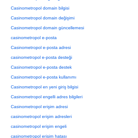
Casinometropol domain bilgisi
Casinometropol domain değişimi
Casinometropol domain güncellemesi
casinometropol e-posta
Casinometropol e-posta adresi
casinometropol e-posta desteği
Casinometropol e-posta destek
Casinometropol e-posta kullanımı
Casinometropol en yeni giriş bilgisi
Casinometropol engelli adres bilgileri
Casinometropol erişim adresi
casinometropol erişim adresleri
casinometropol erişim engeli
casinometropol erişim hatası