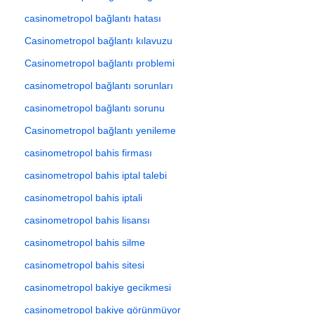
casinometropol bağlantı hatası
Casinometropol bağlantı kılavuzu
Casinometropol bağlantı problemi
casinometropol bağlantı sorunları
casinometropol bağlantı sorunu
Casinometropol bağlantı yenileme
casinometropol bahis firması
casinometropol bahis iptal talebi
casinometropol bahis iptali
casinometropol bahis lisansı
casinometropol bahis silme
casinometropol bahis sitesi
casinometropol bakiye gecikmesi
casinometropol bakiye görünmüyor