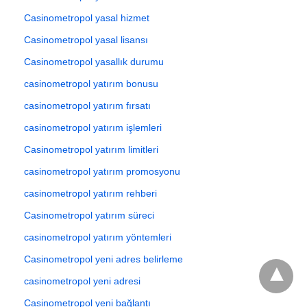
Casinometropol yasal hizmet
Casinometropol yasal lisansı
Casinometropol yasallık durumu
casinometropol yatırım bonusu
casinometropol yatırım fırsatı
casinometropol yatırım işlemleri
Casinometropol yatırım limitleri
casinometropol yatırım promosyonu
casinometropol yatırım rehberi
Casinometropol yatırım süreci
casinometropol yatırım yöntemleri
Casinometropol yeni adres belirleme
casinometropol yeni adresi
Casinometropol yeni bağlantı