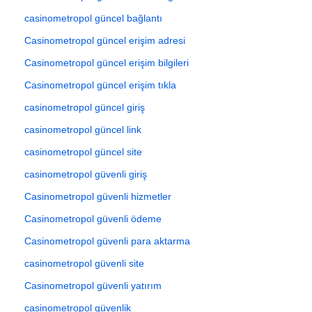
casinometropol güncel bağlantı
Casinometropol güncel erişim adresi
Casinometropol güncel erişim bilgileri
Casinometropol güncel erişim tıkla
casinometropol güncel giriş
casinometropol güncel link
casinometropol güncel site
casinometropol güvenli giriş
Casinometropol güvenli hizmetler
Casinometropol güvenli ödeme
Casinometropol güvenli para aktarma
casinometropol güvenli site
Casinometropol güvenli yatırım
casinometropol güvenlik