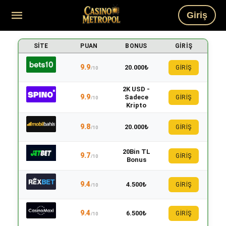
Giriş
SITE
PUAN
BONUS
GIRIŞ
9.9
20.000₺
GİRİŞ
/10
2K USD -
9.9
Sadece
GİRİŞ
/10
Kripto
9.8
20.000₺
GİRİŞ
/10
20Bin TL
9.7
GİRİŞ
/10
Bonus
9.4
4.500₺
GİRİŞ
/10
9.4
6.500₺
GİRİŞ
/10