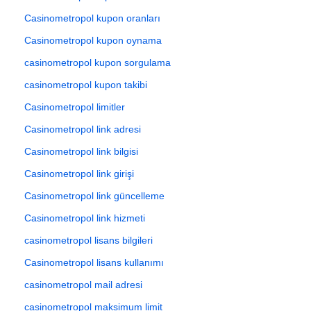
Casinometropol kupon oranları
Casinometropol kupon oynama
casinometropol kupon sorgulama
casinometropol kupon takibi
Casinometropol limitler
Casinometropol link adresi
Casinometropol link bilgisi
Casinometropol link girişi
Casinometropol link güncelleme
Casinometropol link hizmeti
casinometropol lisans bilgileri
Casinometropol lisans kullanımı
casinometropol mail adresi
casinometropol maksimum limit