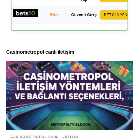
9.6
Güvenli Giriş
BETS10 YENI
/10
Casinometropol canlı iletişim
CASINOMETROPOL CANLI ILETIŞIM