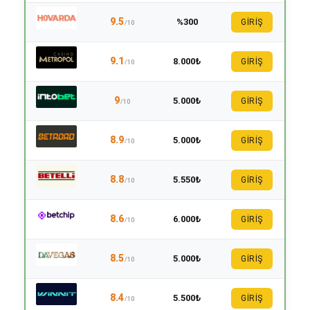
9.5
%300
GİRİŞ
/10
9.1
8.000₺
GİRİŞ
/10
9
5.000₺
GİRİŞ
/10
8.9
5.000₺
GİRİŞ
/10
8.8
5.550₺
GİRİŞ
/10
8.6
6.000₺
GİRİŞ
/10
8.5
5.000₺
GİRİŞ
/10
8.4
5.500₺
GİRİŞ
/10