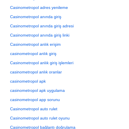
Casinometropol adres yenileme
Casinometropol anında giriş
Casinometropol anında giriş adresi
Casinometropol anında giriş linki
Casinometropol anlık erişim
casinometropol anlık giriş
Casinometropol anlık giriş işlemleri
casinometropol anlık oranlar
casinometropol apk
casinometropol apk uygulama
casinometropol app sorunu
Casinometropol auto rulet
Casinometropol auto rulet oyunu
Casinometropol bağlantı doğrulama