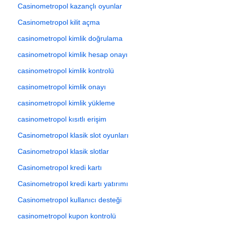
Casinometropol kazançlı oyunlar
Casinometropol kilit açma
casinometropol kimlik doğrulama
casinometropol kimlik hesap onayı
casinometropol kimlik kontrolü
casinometropol kimlik onayı
casinometropol kimlik yükleme
casinometropol kısıtlı erişim
Casinometropol klasik slot oyunları
Casinometropol klasik slotlar
Casinometropol kredi kartı
Casinometropol kredi kartı yatırımı
Casinometropol kullanıcı desteği
casinometropol kupon kontrolü