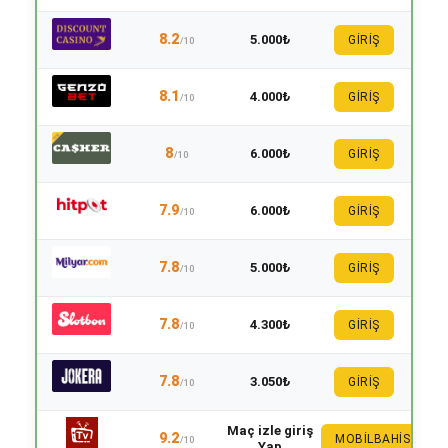
8.2
5.000₺
GİRİŞ
/10
8.1
4.000₺
GİRİŞ
/10
8
6.000₺
GİRİŞ
/10
7.9
6.000₺
GİRİŞ
/10
7.8
5.000₺
GİRİŞ
/10
7.8
4.300₺
GİRİŞ
/10
7.8
3.050₺
GİRİŞ
/10
Maç izle giriş
9.2
MOBILBAHIS
/10
Yap