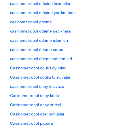
casinometropol müşteri hizmetleri
casinometropol müşteri yardım hattı
casinometropol ödeme
casinometropol ödeme gecikmesi
casinometropol ödeme işlemleri
casinometropol ödeme sorunu
casinometropol ödeme yöntemleri
Casinometropol ödüllü oyunlar
Casinometropol ödüllü turnuvalar
casinometropol onay kılavuzu
Casinometropol onay kodu
Casinometropol onay süreci
Casinometropol özel bonuslar
Casinometropol papara