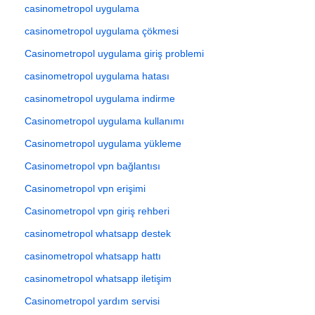
casinometropol uygulama
casinometropol uygulama çökmesi
Casinometropol uygulama giriş problemi
casinometropol uygulama hatası
casinometropol uygulama indirme
Casinometropol uygulama kullanımı
Casinometropol uygulama yükleme
Casinometropol vpn bağlantısı
Casinometropol vpn erişimi
Casinometropol vpn giriş rehberi
casinometropol whatsapp destek
casinometropol whatsapp hattı
casinometropol whatsapp iletişim
Casinometropol yardım servisi