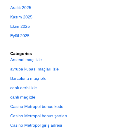
Aralık 2025
Kasım 2025
Ekim 2025
Eylül 2025
Categories
Arsenal maçı izle
avrupa kupası maçları izle
Barcelona maçı izle
canlı derbi izle
canlı maç izle
Casino Metropol bonus kodu
Casino Metropol bonus şartları
Casino Metropol giriş adresi