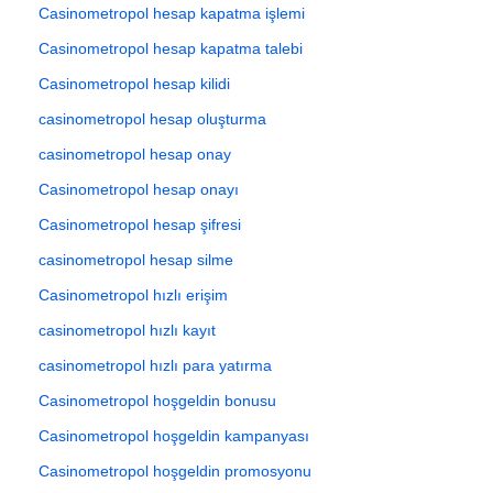
Casinometropol hesap kapatma işlemi
Casinometropol hesap kapatma talebi
Casinometropol hesap kilidi
casinometropol hesap oluşturma
casinometropol hesap onay
Casinometropol hesap onayı
Casinometropol hesap şifresi
casinometropol hesap silme
Casinometropol hızlı erişim
casinometropol hızlı kayıt
casinometropol hızlı para yatırma
Casinometropol hoşgeldin bonusu
Casinometropol hoşgeldin kampanyası
Casinometropol hoşgeldin promosyonu