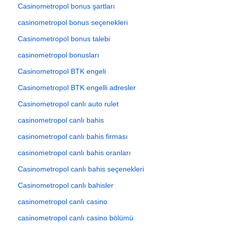
Casinometropol bonus şartları
casinometropol bonus seçenekleri
Casinometropol bonus talebi
casinometropol bonusları
Casinometropol BTK engeli
Casinometropol BTK engelli adresler
Casinometropol canlı auto rulet
casinometropol canlı bahis
casinometropol canlı bahis firması
casinometropol canlı bahis oranları
Casinometropol canlı bahis seçenekleri
Casinometropol canlı bahisler
casinometropol canlı casino
casinometropol canlı casino bölümü