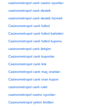
casinometropol canlı casino oyunları
casinometropol canlı destek
casinometropol canlı destek hizmeti
Casinometropol canlı futbol
Casinometropol canlı futbol bahisleri
Casinometropol canlı futbol kuponu
casinometropol canlı iletişim
Casinometropol canlı kuponlar
Casinometropol canlı link
Casinometropol canlı maç oranları
Casinometropol canlı oran kupon
casinometropol canlı rulet
casinometropol casino oyunları
Casinometropol çekim limitleri