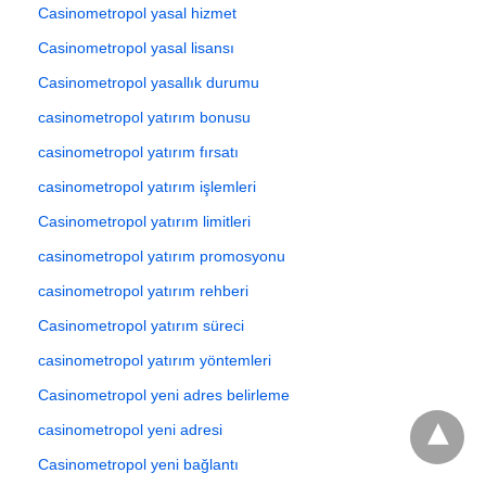
Casinometropol yasal hizmet
Casinometropol yasal lisansı
Casinometropol yasallık durumu
casinometropol yatırım bonusu
casinometropol yatırım fırsatı
casinometropol yatırım işlemleri
Casinometropol yatırım limitleri
casinometropol yatırım promosyonu
casinometropol yatırım rehberi
Casinometropol yatırım süreci
casinometropol yatırım yöntemleri
Casinometropol yeni adres belirleme
casinometropol yeni adresi
Casinometropol yeni bağlantı