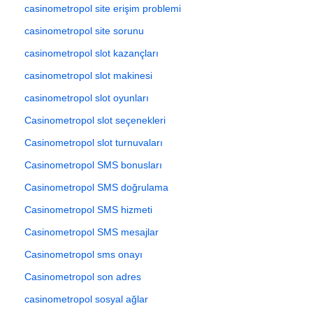
casinometropol site erişim problemi
casinometropol site sorunu
casinometropol slot kazançları
casinometropol slot makinesi
casinometropol slot oyunları
Casinometropol slot seçenekleri
Casinometropol slot turnuvaları
Casinometropol SMS bonusları
Casinometropol SMS doğrulama
Casinometropol SMS hizmeti
Casinometropol SMS mesajlar
Casinometropol sms onayı
Casinometropol son adres
casinometropol sosyal ağlar