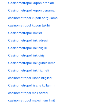
Casinometropol kupon oranları
Casinometropol kupon oynama
casinometropol kupon sorgulama
casinometropol kupon takibi
Casinometropol limitler
Casinometropol link adresi
Casinometropol link bilgisi
Casinometropol link girişi
Casinometropol link güncelleme
Casinometropol link hizmeti
casinometropol lisans bilgileri
Casinometropol lisans kullanımı
casinometropol mail adresi
casinometropol maksimum limit