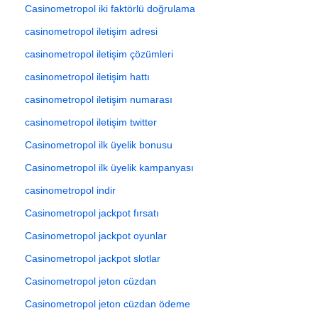
Casinometropol iki faktörlü doğrulama
casinometropol iletişim adresi
casinometropol iletişim çözümleri
casinometropol iletişim hattı
casinometropol iletişim numarası
casinometropol iletişim twitter
Casinometropol ilk üyelik bonusu
Casinometropol ilk üyelik kampanyası
casinometropol indir
Casinometropol jackpot fırsatı
Casinometropol jackpot oyunlar
Casinometropol jackpot slotlar
Casinometropol jeton cüzdan
Casinometropol jeton cüzdan ödeme