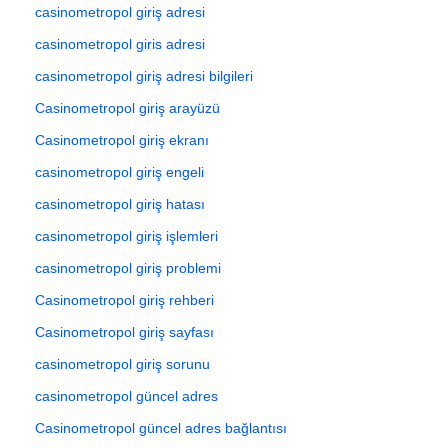
casinometropol giriş adresi
casinometropol giris adresi
casinometropol giriş adresi bilgileri
Casinometropol giriş arayüzü
Casinometropol giriş ekranı
casinometropol giriş engeli
casinometropol giriş hatası
casinometropol giriş işlemleri
casinometropol giriş problemi
Casinometropol giriş rehberi
Casinometropol giriş sayfası
casinometropol giriş sorunu
casinometropol güncel adres
Casinometropol güncel adres bağlantısı