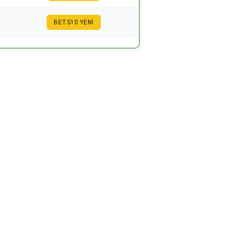
BETS10 YENI