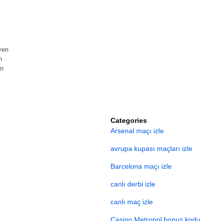
yen
n
an
Categories
Arsenal maçı izle
avrupa kupası maçları izle
Barcelona maçı izle
canlı derbi izle
canlı maç izle
Casino Metropol bonus kodu