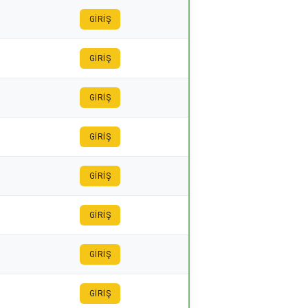
GİRİŞ
GİRİŞ
GİRİŞ
GİRİŞ
GİRİŞ
GİRİŞ
GİRİŞ
GİRİŞ