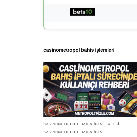
casinometropol bahis işlemleri
CASINOMETROPOL BAHIS IPTAL TALEBI
CASINOMETROPOL BAHIS IPTALI