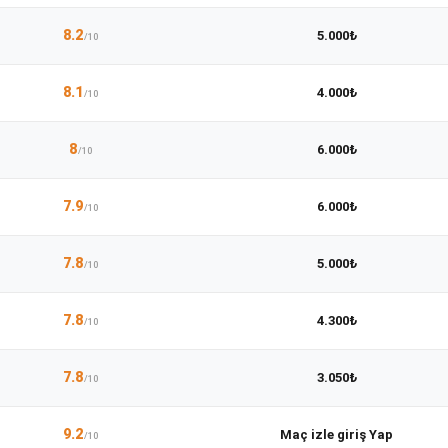
8.2
5.000₺
/10
8.1
4.000₺
/10
8
6.000₺
/10
7.9
6.000₺
/10
7.8
5.000₺
/10
7.8
4.300₺
/10
7.8
3.050₺
/10
9.2
Maç izle giriş Yap
/10