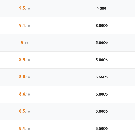
9.5
%300
/10
9.1
8.000₺
/10
9
5.000₺
/10
8.9
5.000₺
/10
8.8
5.550₺
/10
8.6
6.000₺
/10
8.5
5.000₺
/10
8.4
5.500₺
/10