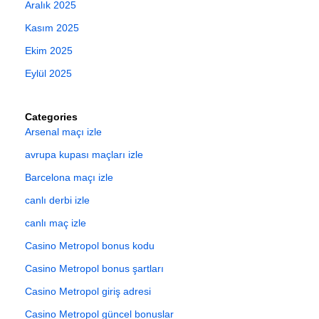
Aralık 2025
Kasım 2025
Ekim 2025
Eylül 2025
Categories
Arsenal maçı izle
avrupa kupası maçları izle
Barcelona maçı izle
canlı derbi izle
canlı maç izle
Casino Metropol bonus kodu
Casino Metropol bonus şartları
Casino Metropol giriş adresi
Casino Metropol güncel bonuslar