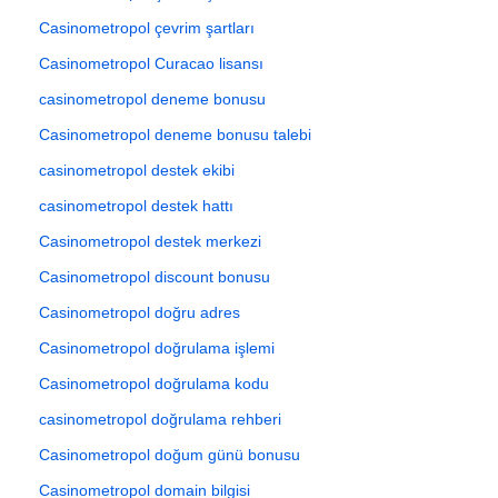
Casinometropol çevrim şartları
Casinometropol Curacao lisansı
casinometropol deneme bonusu
Casinometropol deneme bonusu talebi
casinometropol destek ekibi
casinometropol destek hattı
Casinometropol destek merkezi
Casinometropol discount bonusu
Casinometropol doğru adres
Casinometropol doğrulama işlemi
Casinometropol doğrulama kodu
casinometropol doğrulama rehberi
Casinometropol doğum günü bonusu
Casinometropol domain bilgisi