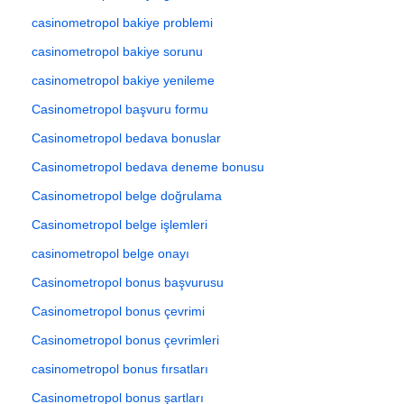
casinometropol bakiye problemi
casinometropol bakiye sorunu
casinometropol bakiye yenileme
Casinometropol başvuru formu
Casinometropol bedava bonuslar
Casinometropol bedava deneme bonusu
Casinometropol belge doğrulama
Casinometropol belge işlemleri
casinometropol belge onayı
Casinometropol bonus başvurusu
Casinometropol bonus çevrimi
Casinometropol bonus çevrimleri
casinometropol bonus fırsatları
Casinometropol bonus şartları