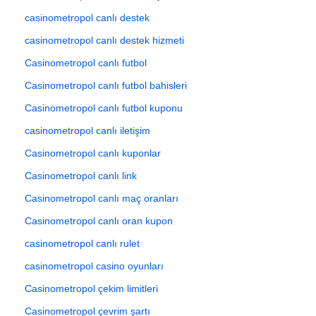
casinometropol canlı destek
casinometropol canlı destek hizmeti
Casinometropol canlı futbol
Casinometropol canlı futbol bahisleri
Casinometropol canlı futbol kuponu
casinometropol canlı iletişim
Casinometropol canlı kuponlar
Casinometropol canlı link
Casinometropol canlı maç oranları
Casinometropol canlı oran kupon
casinometropol canlı rulet
casinometropol casino oyunları
Casinometropol çekim limitleri
Casinometropol çevrim şartı