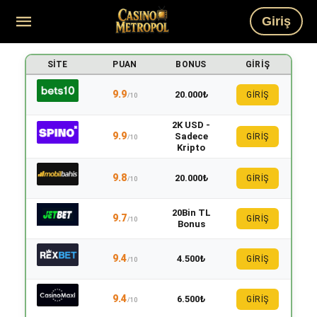
Giriş
SITE
PUAN
BONUS
GIRIŞ
9.9
20.000₺
GİRİŞ
/10
2K USD -
9.9
Sadece
GİRİŞ
/10
Kripto
9.8
20.000₺
GİRİŞ
/10
20Bin TL
9.7
GİRİŞ
/10
Bonus
9.4
4.500₺
GİRİŞ
/10
9.4
6.500₺
GİRİŞ
/10