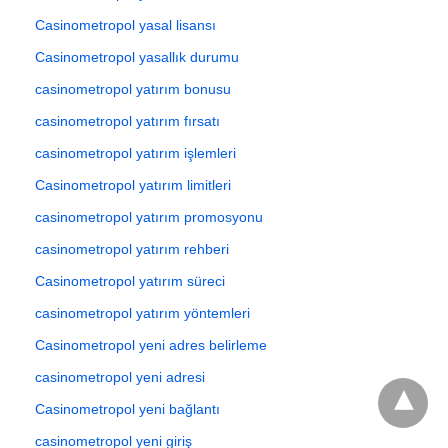
Casinometropol yasal lisansı
Casinometropol yasallık durumu
casinometropol yatırım bonusu
casinometropol yatırım fırsatı
casinometropol yatırım işlemleri
Casinometropol yatırım limitleri
casinometropol yatırım promosyonu
casinometropol yatırım rehberi
Casinometropol yatırım süreci
casinometropol yatırım yöntemleri
Casinometropol yeni adres belirleme
casinometropol yeni adresi
Casinometropol yeni bağlantı
casinometropol yeni giriş