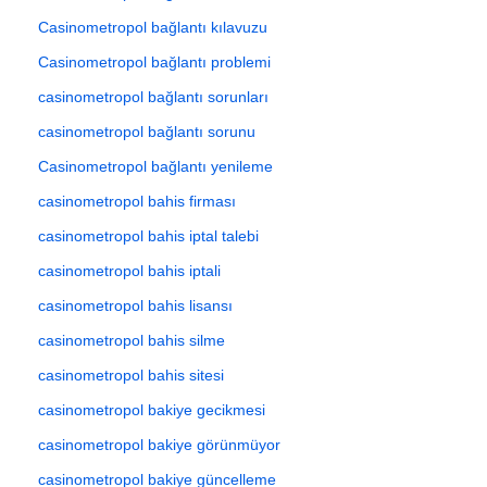
Casinometropol bağlantı kılavuzu
Casinometropol bağlantı problemi
casinometropol bağlantı sorunları
casinometropol bağlantı sorunu
Casinometropol bağlantı yenileme
casinometropol bahis firması
casinometropol bahis iptal talebi
casinometropol bahis iptali
casinometropol bahis lisansı
casinometropol bahis silme
casinometropol bahis sitesi
casinometropol bakiye gecikmesi
casinometropol bakiye görünmüyor
casinometropol bakiye güncelleme