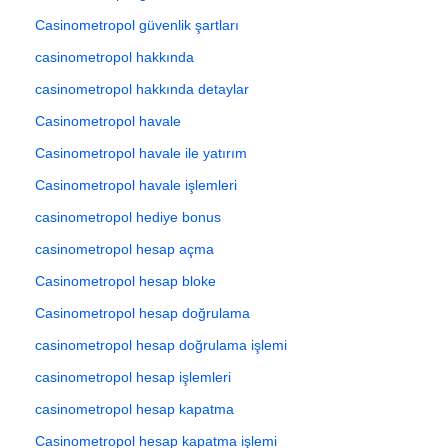
Casinometropol güvenlik şartları
casinometropol hakkında
casinometropol hakkında detaylar
Casinometropol havale
Casinometropol havale ile yatırım
Casinometropol havale işlemleri
casinometropol hediye bonus
casinometropol hesap açma
Casinometropol hesap bloke
Casinometropol hesap doğrulama
casinometropol hesap doğrulama işlemi
casinometropol hesap işlemleri
casinometropol hesap kapatma
Casinometropol hesap kapatma işlemi