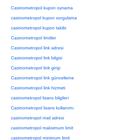
Casinometropol kupon oynama
casinometropol kupon sorgulama
casinometropol kupon takibi
Casinometropol limitler
Casinometropol link adresi
Casinometropol link bilgisi
Casinometropol link girişi
Casinometropol link güncelleme
Casinometropol link hizmeti
casinometropol lisans bilgileri
Casinometropol lisans kullanımı
casinometropol mail adresi
casinometropol maksimum limit
casinometropol minimum limit