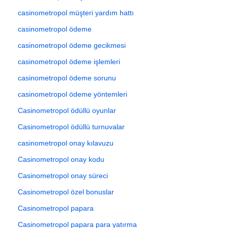
casinometropol müşteri yardım hattı
casinometropol ödeme
casinometropol ödeme gecikmesi
casinometropol ödeme işlemleri
casinometropol ödeme sorunu
casinometropol ödeme yöntemleri
Casinometropol ödüllü oyunlar
Casinometropol ödüllü turnuvalar
casinometropol onay kılavuzu
Casinometropol onay kodu
Casinometropol onay süreci
Casinometropol özel bonuslar
Casinometropol papara
Casinometropol papara para yatırma