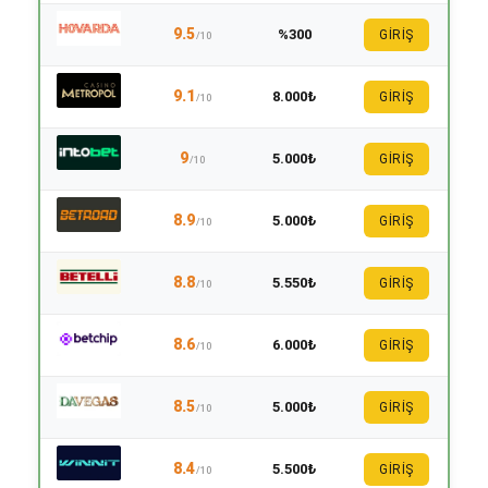
9.5
%300
GİRİŞ
/10
9.1
8.000₺
GİRİŞ
/10
9
5.000₺
GİRİŞ
/10
8.9
5.000₺
GİRİŞ
/10
8.8
5.550₺
GİRİŞ
/10
8.6
6.000₺
GİRİŞ
/10
8.5
5.000₺
GİRİŞ
/10
8.4
5.500₺
GİRİŞ
/10