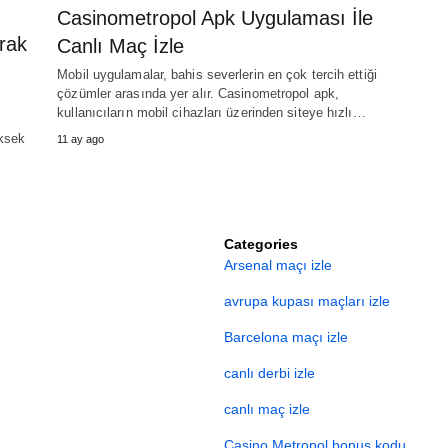
Casinometropol Apk Uygulaması İle
rak
Canlı Maç İzle
Mobil uygulamalar, bahis severlerin en çok tercih ettiği
çözümler arasında yer alır. Casinometropol apk,
kullanıcıların mobil cihazları üzerinden siteye hızlı…
üksek
11 ay ago
Categories
Arsenal maçı izle
avrupa kupası maçları izle
Barcelona maçı izle
canlı derbi izle
canlı maç izle
Casino Metropol bonus kodu