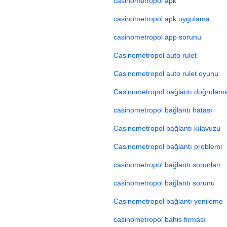
casinometropol apk
casinometropol apk uygulama
casinometropol app sorunu
Casinometropol auto rulet
Casinometropol auto rulet oyunu
Casinometropol bağlantı doğrulam
casinometropol bağlantı hatası
Casinometropol bağlantı kılavuzu
Casinometropol bağlantı problemi
casinometropol bağlantı sorunları
casinometropol bağlantı sorunu
Casinometropol bağlantı yenileme
casinometropol bahis firması