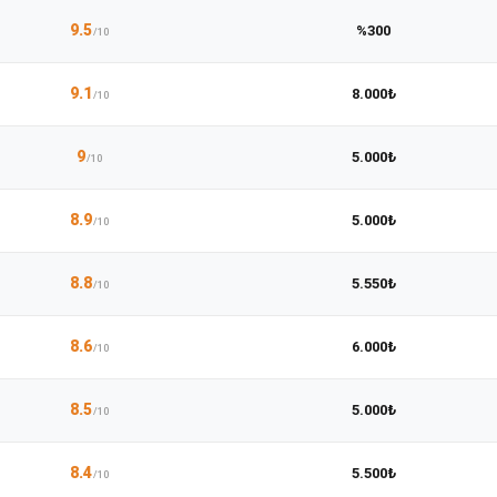
9.5
%300
/10
9.1
8.000₺
/10
9
5.000₺
/10
8.9
5.000₺
/10
8.8
5.550₺
/10
8.6
6.000₺
/10
8.5
5.000₺
/10
8.4
5.500₺
/10