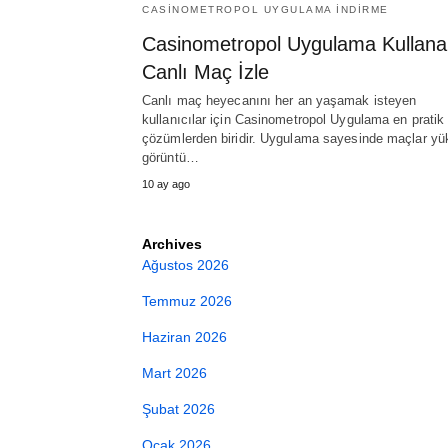
CASINOMETROPOL UYGULAMA INDIRME
Casinometropol Uygulama Kullana
Canlı Maç İzle
Canlı maç heyecanını her an yaşamak isteyen
kullanıcılar için Casinometropol Uygulama en pratik
çözümlerden biridir. Uygulama sayesinde maçlar y
görüntü…
10 ay ago
Archives
Ağustos 2026
Temmuz 2026
Haziran 2026
Mart 2026
Şubat 2026
Ocak 2026