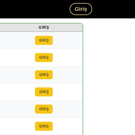
Giriş
GIRIŞ
GİRİŞ
GİRİŞ
GİRİŞ
GİRİŞ
GİRİŞ
GİRİŞ