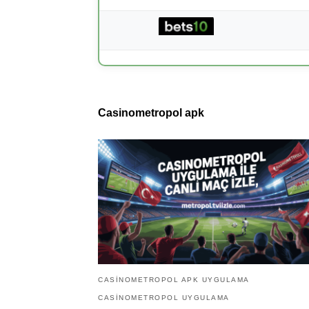
Casinometropol apk
CASINOMETROPOL APK UYGULAMA
CASINOMETROPOL UYGULAMA