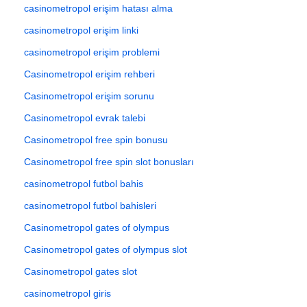
casinometropol erişim hatası alma
casinometropol erişim linki
casinometropol erişim problemi
Casinometropol erişim rehberi
Casinometropol erişim sorunu
Casinometropol evrak talebi
Casinometropol free spin bonusu
Casinometropol free spin slot bonusları
casinometropol futbol bahis
casinometropol futbol bahisleri
Casinometropol gates of olympus
Casinometropol gates of olympus slot
Casinometropol gates slot
casinometropol giris