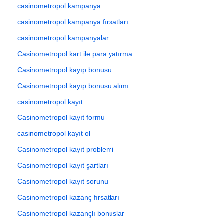
casinometropol kampanya
casinometropol kampanya fırsatları
casinometropol kampanyalar
Casinometropol kart ile para yatırma
Casinometropol kayıp bonusu
Casinometropol kayıp bonusu alımı
casinometropol kayıt
Casinometropol kayıt formu
casinometropol kayıt ol
Casinometropol kayıt problemi
Casinometropol kayıt şartları
Casinometropol kayıt sorunu
Casinometropol kazanç fırsatları
Casinometropol kazançlı bonuslar