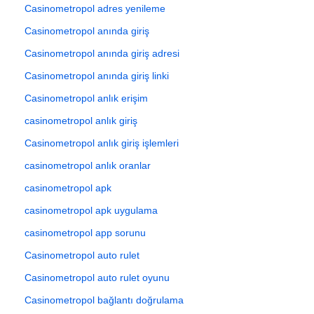
Casinometropol adres yenileme
Casinometropol anında giriş
Casinometropol anında giriş adresi
Casinometropol anında giriş linki
Casinometropol anlık erişim
casinometropol anlık giriş
Casinometropol anlık giriş işlemleri
casinometropol anlık oranlar
casinometropol apk
casinometropol apk uygulama
casinometropol app sorunu
Casinometropol auto rulet
Casinometropol auto rulet oyunu
Casinometropol bağlantı doğrulama