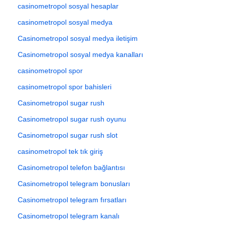
casinometropol sosyal hesaplar
casinometropol sosyal medya
Casinometropol sosyal medya iletişim
Casinometropol sosyal medya kanalları
casinometropol spor
casinometropol spor bahisleri
Casinometropol sugar rush
Casinometropol sugar rush oyunu
Casinometropol sugar rush slot
casinometropol tek tık giriş
Casinometropol telefon bağlantısı
Casinometropol telegram bonusları
Casinometropol telegram fırsatları
Casinometropol telegram kanalı