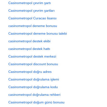
Casinometropol çevrim şartı
Casinometropol çevrim şartları
Casinometropol Curacao lisansı
casinometropol deneme bonusu
Casinometropol deneme bonusu talebi
casinometropol destek ekibi
casinometropol destek hattı
Casinometropol destek merkezi
Casinometropol discount bonusu
Casinometropol doğru adres
Casinometropol doğrulama işlemi
Casinometropol doğrulama kodu
casinometropol doğrulama rehberi
Casinometropol doğum günü bonusu