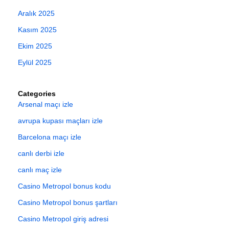
Aralık 2025
Kasım 2025
Ekim 2025
Eylül 2025
Categories
Arsenal maçı izle
avrupa kupası maçları izle
Barcelona maçı izle
canlı derbi izle
canlı maç izle
Casino Metropol bonus kodu
Casino Metropol bonus şartları
Casino Metropol giriş adresi