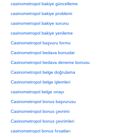
casinometropol bakiye güncelleme
casinometropol bakiye problemi
casinometropol bakiye sorunu
casinometropol bakiye yenileme
Casinometropol başvuru formu
Casinometropol bedava bonuslar
Casinometropol bedava deneme bonusu
Casinometropol belge doğrulama
Casinometropol belge işlemleri
casinometropol belge onayı
Casinometropol bonus başvurusu
Casinometropol bonus çevrimi
Casinometropol bonus çevrimleri
casinometropol bonus fırsatları