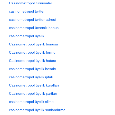
Casinometropol turnuvalar
casinometropol twitter
casinometropol twitter adresi
casinometropol ücretsiz bonus
casinometropol üyelik
Casinometropol üyelik bonusu
Casinometropol üyelik formu
Casinometropol üyelik hatası
casinometropol üyelik hesabı
casinometropol üyelik iptali
Casinometropol üyelik kuralları
Casinometropol üyelik şartları
casinometropol üyelik silme
casinometropol üyelik sonlandırma