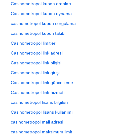
Casinometropol kupon oranları
Casinometropol kupon oynama
casinometropol kupon sorgulama
casinometropol kupon takibi
Casinometropol limitler
Casinometropol link adresi
Casinometropol link bilgisi
Casinometropol link girişi
Casinometropol link güncelleme
Casinometropol link hizmeti
casinometropol lisans bilgileri
Casinometropol lisans kullanımı
casinometropol mail adresi
casinometropol maksimum limit