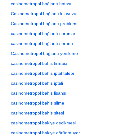
casinometropol bağlantı hatası
Casinometropol bağlantı kılavuzu
Casinometropol bağlantı problemi
casinometropol bağlantı sorunları
casinometropol bağlantı sorunu
Casinometropol bağlantı yenileme
casinometropol bahis firması
casinometropol bahis iptal talebi
casinometropol bahis iptali
casinometropol bahis lisansı
casinometropol bahis silme
casinometropol bahis sitesi
casinometropol bakiye gecikmesi
casinometropol bakiye görünmüyor