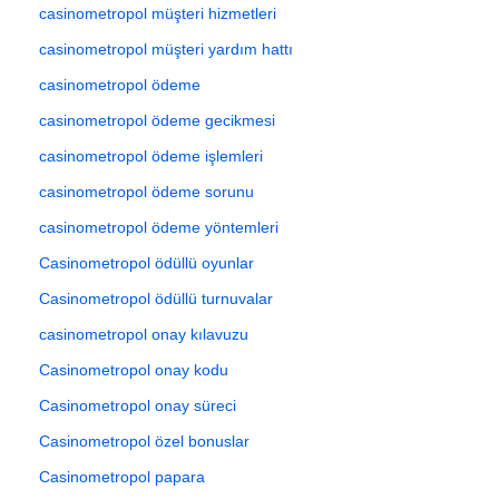
casinometropol müşteri hizmetleri
casinometropol müşteri yardım hattı
casinometropol ödeme
casinometropol ödeme gecikmesi
casinometropol ödeme işlemleri
casinometropol ödeme sorunu
casinometropol ödeme yöntemleri
Casinometropol ödüllü oyunlar
Casinometropol ödüllü turnuvalar
casinometropol onay kılavuzu
Casinometropol onay kodu
Casinometropol onay süreci
Casinometropol özel bonuslar
Casinometropol papara