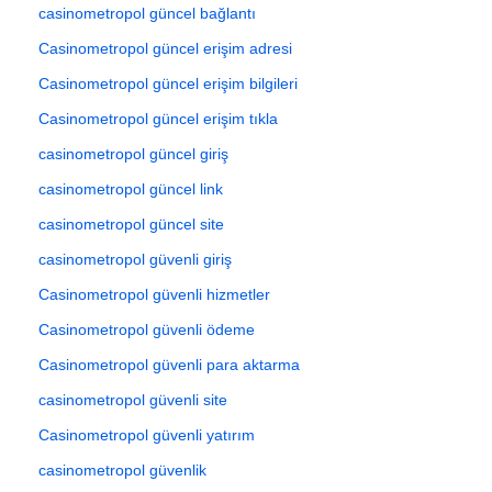
casinometropol güncel bağlantı
Casinometropol güncel erişim adresi
Casinometropol güncel erişim bilgileri
Casinometropol güncel erişim tıkla
casinometropol güncel giriş
casinometropol güncel link
casinometropol güncel site
casinometropol güvenli giriş
Casinometropol güvenli hizmetler
Casinometropol güvenli ödeme
Casinometropol güvenli para aktarma
casinometropol güvenli site
Casinometropol güvenli yatırım
casinometropol güvenlik