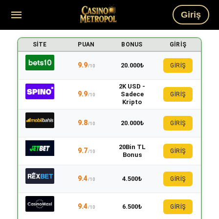
Giriş
SITE
PUAN
BONUS
GIRIŞ
9.9
20.000₺
GİRİŞ
/10
2K USD -
9.9
Sadece
GİRİŞ
/10
Kripto
9.8
20.000₺
GİRİŞ
/10
20Bin TL
9.7
GİRİŞ
/10
Bonus
9.4
4.500₺
GİRİŞ
/10
9.4
6.500₺
GİRİŞ
/10