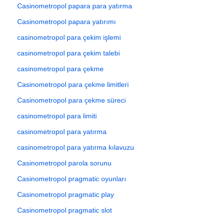
Casinometropol papara para yatırma
Casinometropol papara yatırımı
casinometropol para çekim işlemi
casinometropol para çekim talebi
casinometropol para çekme
Casinometropol para çekme limitleri
Casinometropol para çekme süreci
casinometropol para limiti
casinometropol para yatırma
casinometropol para yatırma kılavuzu
Casinometropol parola sorunu
Casinometropol pragmatic oyunları
Casinometropol pragmatic play
Casinometropol pragmatic slot