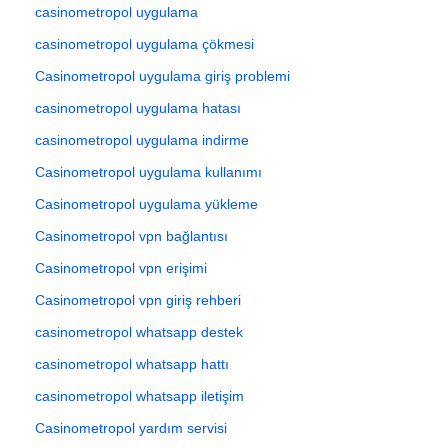
casinometropol uygulama
casinometropol uygulama çökmesi
Casinometropol uygulama giriş problemi
casinometropol uygulama hatası
casinometropol uygulama indirme
Casinometropol uygulama kullanımı
Casinometropol uygulama yükleme
Casinometropol vpn bağlantısı
Casinometropol vpn erişimi
Casinometropol vpn giriş rehberi
casinometropol whatsapp destek
casinometropol whatsapp hattı
casinometropol whatsapp iletişim
Casinometropol yardım servisi