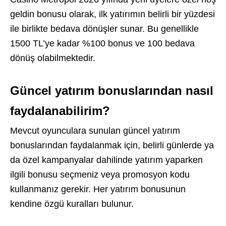
geldin bonusu olarak, ilk yatırımın belirli bir yüzdesi
ile birlikte bedava dönüşler sunar. Bu genellikle
1500 TL’ye kadar %100 bonus ve 100 bedava
dönüş olabilmektedir.
Güncel yatırım bonuslarından nasıl
faydalanabilirim?
Mevcut oyunculara sunulan güncel yatırım
bonuslarından faydalanmak için, belirli günlerde ya
da özel kampanyalar dahilinde yatırım yaparken
ilgili bonusu seçmeniz veya promosyon kodu
kullanmanız gerekir. Her yatırım bonusunun
kendine özgü kuralları bulunur.