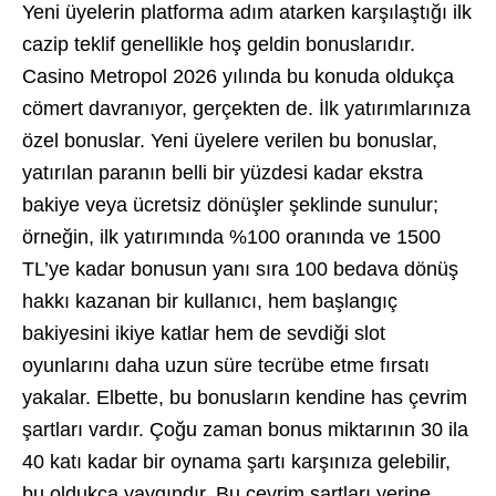
Yeni üyelerin platforma adım atarken karşılaştığı ilk
cazip teklif genellikle hoş geldin bonuslarıdır.
Casino Metropol 2026 yılında bu konuda oldukça
cömert davranıyor, gerçekten de. İlk yatırımlarınıza
özel bonuslar. Yeni üyelere verilen bu bonuslar,
yatırılan paranın belli bir yüzdesi kadar ekstra
bakiye veya ücretsiz dönüşler şeklinde sunulur;
örneğin, ilk yatırımında %100 oranında ve 1500
TL’ye kadar bonusun yanı sıra 100 bedava dönüş
hakkı kazanan bir kullanıcı, hem başlangıç
bakiyesini ikiye katlar hem de sevdiği slot
oyunlarını daha uzun süre tecrübe etme fırsatı
yakalar. Elbette, bu bonusların kendine has çevrim
şartları vardır. Çoğu zaman bonus miktarının 30 ila
40 katı kadar bir oynama şartı karşınıza gelebilir,
bu oldukça yaygındır. Bu çevrim şartları yerine