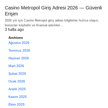
Casino Metropol Giriş Adresi 2026 — Güvenli
Erişim
2026 yılı için Casino Metropol giriş adresi bilgilerine hızlıca ulaşın,
bonusları keşfedin ve finansal işlemleri…
3 hafta ago
Archives
Ağustos 2026
Temmuz 2026
Haziran 2026
Mart 2026
Şubat 2026
Ocak 2026
Aralık 2025
Kasım 2025
Ekim 2025