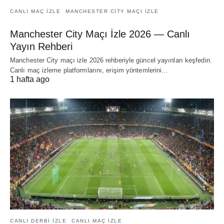
CANLI MAÇ IZLE
MANCHESTER CITY MAÇI IZLE
Manchester City Maçı İzle 2026 — Canlı
Yayın Rehberi
Manchester City maçı izle 2026 rehberiyle güncel yayınları keşfedin.
Canlı maç izleme platformlarını, erişim yöntemlerini…
1 hafta ago
CANLI DERBI IZLE
CANLI MAÇ IZLE