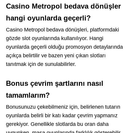
Casino Metropol bedava dönüşler
hangi oyunlarda geçerli?
Casino Metropol bedava dönüşleri, platformdaki
gözde slot oyunlarında kullanılıyor. Hangi
oyunlarda geçerli olduğu promosyon detaylarında
açıkça belirtilir ve bazen yeni çıkan slotları
tanıtmak için de sunulabilirler.
Bonus çevrim şartlarını nasıl
tamamlarım?
Bonusunuzu çekebilmeniz için, belirlenen tutarın
oyunlarda belirli bir katı kadar çevrim yapmanız
gerekiyor. Genellikle slotlarda bu oran daha
uygunken, masa oyunlarında farklılık gösterebilir.