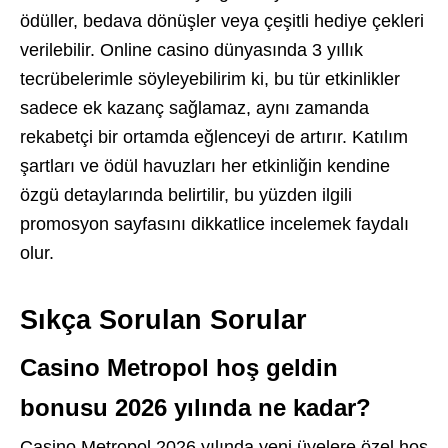
ödüller, bedava dönüşler veya çeşitli hediye çekleri
verilebilir. Online casino dünyasında 3 yıllık
tecrübelerimle söyleyebilirim ki, bu tür etkinlikler
sadece ek kazanç sağlamaz, aynı zamanda
rekabetçi bir ortamda eğlenceyi de artırır. Katılım
şartları ve ödül havuzları her etkinliğin kendine
özgü detaylarında belirtilir, bu yüzden ilgili
promosyon sayfasını dikkatlice incelemek faydalı
olur.
Sıkça Sorulan Sorular
Casino Metropol hoş geldin
bonusu 2026 yılında ne kadar?
Casino Metropol 2026 yılında yeni üyelere özel hoş