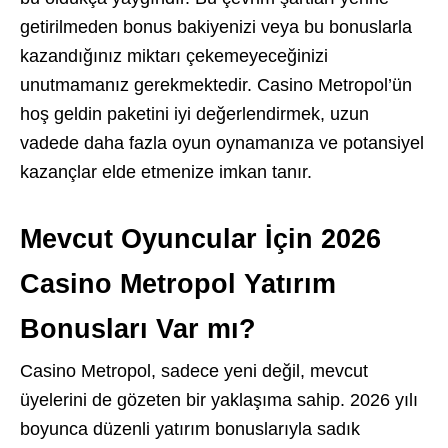
getirilmeden bonus bakiyenizi veya bu bonuslarla
kazandığınız miktarı çekemeyeceğinizi
unutmamanız gerekmektedir. Casino Metropol’ün
hoş geldin paketini iyi değerlendirmek, uzun
vadede daha fazla oyun oynamanıza ve potansiyel
kazançlar elde etmenize imkan tanır.
Mevcut Oyuncular İçin 2026
Casino Metropol Yatırım
Bonusları Var mı?
Casino Metropol, sadece yeni değil, mevcut
üyelerini de gözeten bir yaklaşıma sahip. 2026 yılı
boyunca düzenli yatırım bonuslarıyla sadık