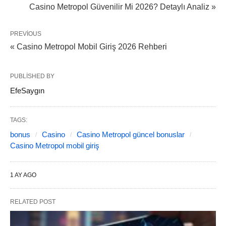
Casino Metropol Güvenilir Mi 2026? Detaylı Analiz »
PREVIOUS
« Casino Metropol Mobil Giriş 2026 Rehberi
PUBLISHED BY
EfeSaygın
TAGS:
bonus
Casino
Casino Metropol güncel bonuslar
Casino Metropol mobil giriş
1 AY AGO
RELATED POST