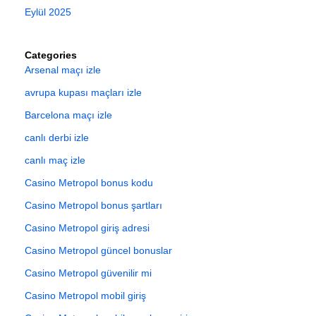
Eylül 2025
Categories
Arsenal maçı izle
avrupa kupası maçları izle
Barcelona maçı izle
canlı derbi izle
canlı maç izle
Casino Metropol bonus kodu
Casino Metropol bonus şartları
Casino Metropol giriş adresi
Casino Metropol güncel bonuslar
Casino Metropol güvenilir mi
Casino Metropol mobil giriş