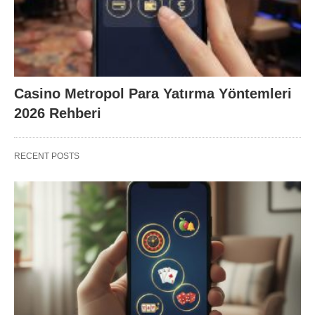
Casino Metropol Para Yatırma Yöntemleri
2026 Rehberi
RECENT POSTS